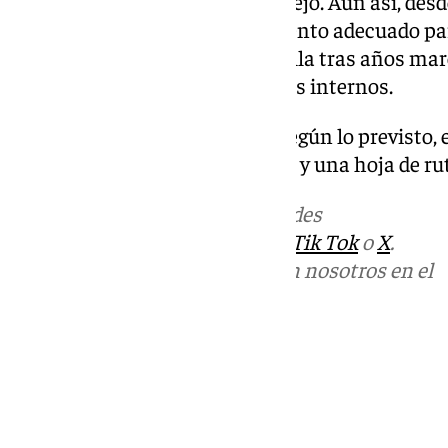
un escenario ya de por sí complejo. Aun así, des
consideran que este es el momento adecuado pa
que devuelva estabilidad al Sevilla tras años ma
accionariales y enfrentamientos internos.
Si las negociaciones avanzan según lo previsto, 
verano con nuevos propietarios y una hoja de r
Más noticias de
101TV
en las redes
sociales:
Instagram
,
Facebook
,
Tik Tok
o
X
.
Puedes ponerte en contacto con nosotros en el
correo
informativos@101tv.es
Tags:
LaLiga
Primera División
Últimas noticias