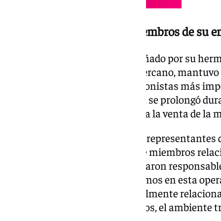
Acompañado por René y miembros de su e
El exjugador sevillista, acompañado por su he
miembros de su entorno más cercano, mantuvo
reunión con algunos de los accionistas más impo
celebrado en un hotel de Sevilla, se prolongó dur
para acercar posturas en torno a la venta de la 
Entre los asistentes estuvieron representantes d
vinculadas al Sevilla, además de miembros relac
institucional. También participaron responsable
Capital, socio estratégico de Ramos en esta ope
aspectos por concretar, especialmente relaciona
y el origen definitivo de los fondos, el ambiente
optimismo.