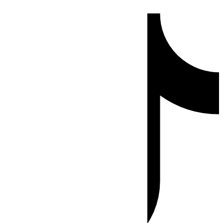
Ir
Tiktok
al
contenido