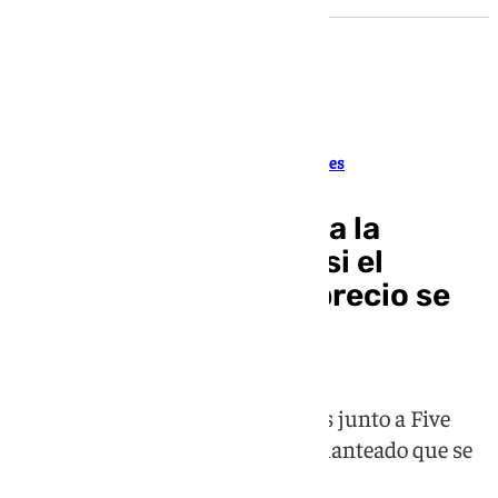
Oficial a falta de la comprobación de las acciones
Sergio Ramos acuerda la
compra el Sevilla FC: si el
equipo desciende el precio se
rebajaría un 25%
El camero lidera las negociaciones junto a Five
Eleven Capital y el acuerdo está planteado que se
cierre antes de final de mayo