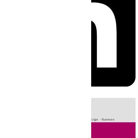
HOY
|
Fútbol
Primera División
Crisis Migratoria en Ceuta
LaLiga
Sucesos