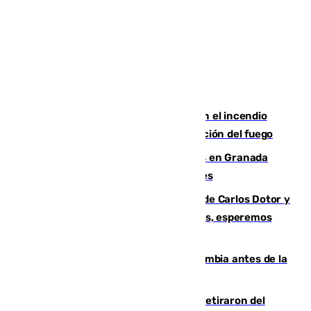
Activado el nivel 2 de emergencia en el incendio
forestal de Niebla por la compleja evolución del fuego
Controlado un incendio de rastrojos en Granada
junto a la autovía y al Callejón de Nogales
Juanfran Funes, sobre las lesiones de Carlos Dotor y
Fernando Calero: “Estamos preocupados, esperemos
que no sea nada”
Felipe VI refuerza los lazos con Colombia antes de la
llegada del nuevo presidente
Fernando Calero y Carlos Dotor se retiraron del