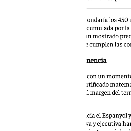
La valoración global del Sevilla rondaría los 450 
habría que descontar la deuda acumulada por la
accionistas históricos ya habrían mostrado pre
títulos de manera conjunta si se cumplen las c
En plena lucha por la permanencia
Todo este movimiento coincide con un moment
sensible. El Sevilla aún no ha certificado matem
vestuario intenta mantenerse al margen del ter
al club.
La reciente salida de Monchi hacia el Espanyol 
cambios en la dirección deportiva y ejecutiva h