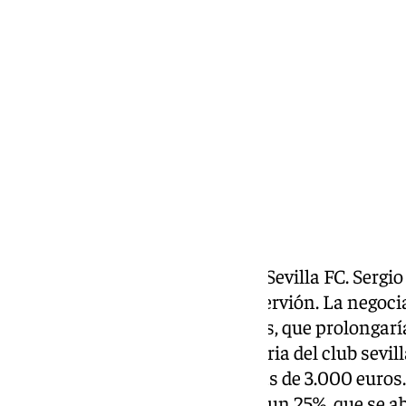
Alberto Romera
martes, 12 mayo 2026, 11:18
Compartir:
Acuerdo cerrado de la venta del Sevilla FC. Sergi
nuevo propietario del club de Nervión. La negoc
la comprobación de las acciones, que prolongaría
este importante giro en la historia del club sev
adquieren la acción por algo más de 3.000 euros.
Segunda ese precio se rebajaría un 25%, que se a