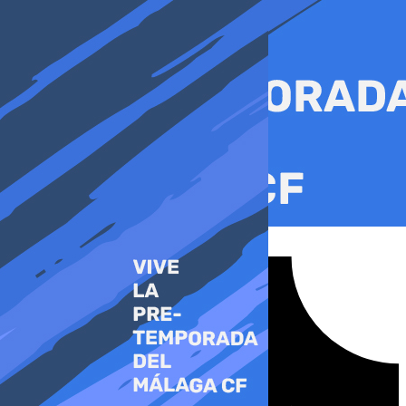
Ir
al
contenido
Tiktok