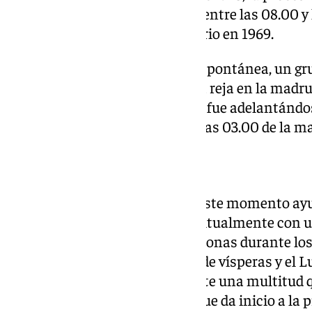
celebraba de manera ordenada entre las 08.00 y 
inauguración del nuevo santuario en 1969.
Fue en 1975 cuando, de forma espontánea, un gr
adelantar el momento y saltó la reja en la madru
horas. Desde entonces, el ritual fue adelantán
situarse en las horas previas a las 03.00 de la 
Una aldea que se multiplica
El contexto en que se produce este momento ay
aldea del Rocío, que cuenta habitualmente con u
entre 800.000 y 1.200.000 personas durante los 
especialmente entre el sábado de vísperas y el L
la reja se produce, por tanto, ante una multitud 
y que aguarda en vela la señal que da inicio a la 