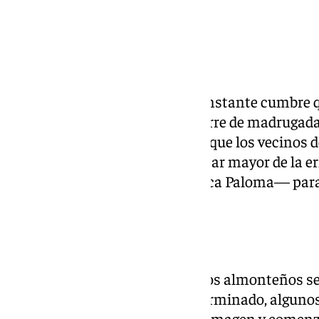
La Romería del Rocío tiene un instante cumbre 
perderse: el salto de la reja. Ocurre de madrugada
espontánea. Es el momento en que los vecinos d
verja metálica que protege el altar mayor de la e
Rocío —conocida como la Blanca Paloma— para l
calles de la aldea.
Qué ocurre exactamente
Tras el rezo del Santo Rosario, los almonteños se
la ermita. En un momento determinado, algunos d
el altar mayor para alcanzar la imagen y comenza