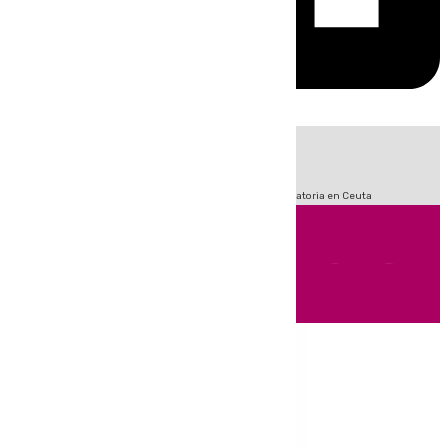
HOY
|
Sucesos
Fútbol
LaLiga
Primera División
Crisis Migratoria en Ceuta
Andalucía