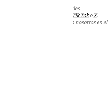
Más noticias de
101TV
en las redes
sociales:
Instagram
,
Facebook
,
Tik Tok
o
X
.
Puedes ponerte en contacto con nosotros en el
correo
informativos@101tv.es
Tags:
Huelva
Romería de El Rocío
Últimas noticias