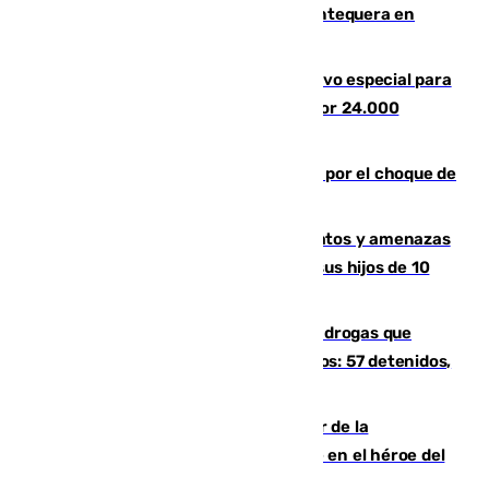
calor se concentra en el interior con Antequera en
aviso amarillo
La Guardia Civil prepara un dispositivo especial para
el eclipse del 12 de agosto compuesto por 24.000
agentes
Cortado el Cercanías C-2 de Málaga por el choque de
un tren con una catenaria caída
Detenido en Estepona por malos tratos y amenazas
de muerte a su pareja en presencia de sus hijos de 10
años y 11 meses
Desarticulada una red de tráfico de drogas que
introducía la mercancía desde Marruecos: 57 detenidos,
cuatro de ellos en Andalucía
Ferrán Torres, nombrado embajador de la
Comunidad Valenciana tras convertirse en el héroe del
Mundial