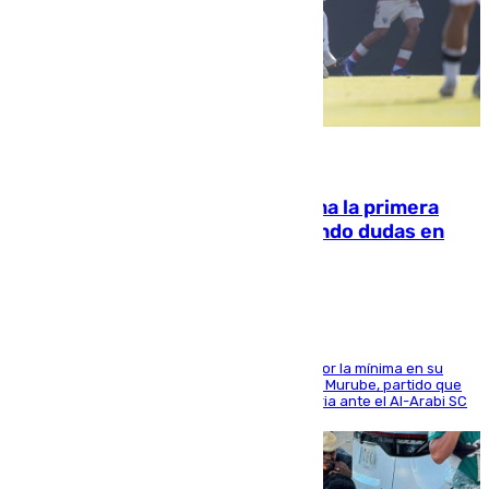
07.08.2026
El Málaga cae ante el Ceuta y suma la primera
derrota de la pretemporada dejando dudas en
defensa
El cuadro dirigido por Juanfran Funes perdió por la mínima en su
envite contra el conjunto caballa en el Alfonso Murube, partido que
se disputó un día después de su primera victoria ante el Al-Arabi SC