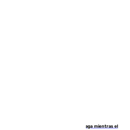
El taró tiñe de niebla la costa de Málaga mientras el