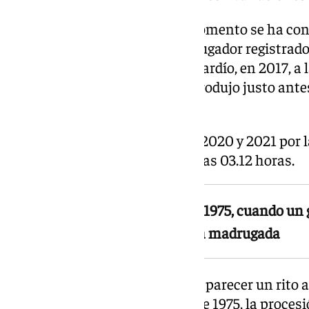
Durante la última década, el momento se ha conc
03.30 horas. El salto más madrugador registrado
2018, a las 02.34 horas; el más tardío, en 2017, a
de 2023 y 2024, el instante se produjo justo antes
y las 02.57 respectivamente.
La tradición se interrumpió en 2020 y 2021 por 
retomó en 2022 con un salto a las 03.12 horas.
La forma actual del rito data de 1975, cuando u
adelantó espontáneamente a la madrugada
Aunque el salto de la reja pueda parecer un rito 
relativamente reciente. Antes de 1975, la procesi