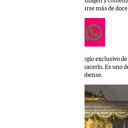
ahí, la procesión puede prolongarse más de doce h
Los almonteños tienen el privilegio exclusivo de
la procesión. Nadie más puede hacerlo. Es uno d
arraigados de esta localidad onubense.