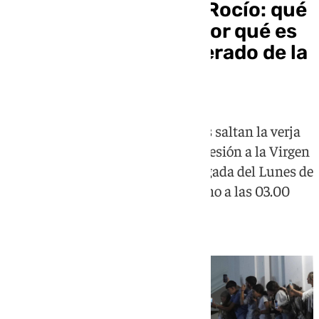
El salto de la reja del Rocío: qué
es, cuándo ocurre y por qué es
el momento más esperado de la
romería
El gesto por el que los almonteños saltan la verja
del altar mayor para sacar en procesión a la Virgen
del Rocío se produce en la madrugada del Lunes de
Pentecostés, generalmente en torno a las 03.00
horas, aunque sin hora fija