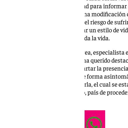
comentan, «son una oportunidad para informar 
hábitos de vida y llevar a cabo una modificación 
que para reducir todo lo posible el riesgo de sufr
cardiovascular, se debe instaurar un estilo de v
pediátricas y mantenerse así toda la vida.
El doctor Manuel González Correa, especialista 
Quirónsalud Sagrado Corazón, ha querido destaca
chequeo médico podemos descartar la presencia
establecida que haya cursado de forma asintomát
estimación del riesgo de padecerla, el cual se es
factores, como son la edad, sexo, país de proce
arterial, niveles de colesterol”.