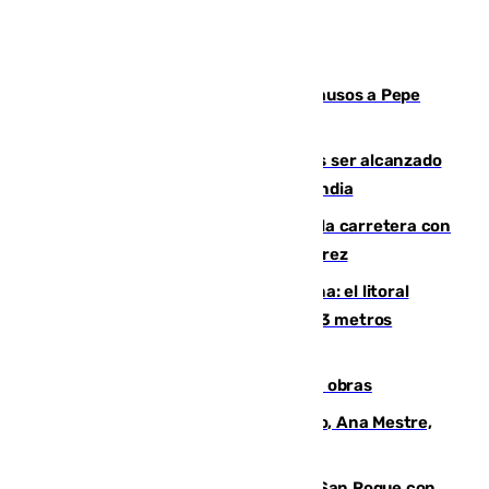
Granada despide con lágrimas y aplausos a Pepe
Habichuela
Un futbolista de 24 años muere tras ser alcanzado
por un rayo durante un partido en Tailandia
Muere un conductor tras salirse de la carretera con
su turismo en la A-480 a la altura de Jerez
Julio supera a junio en basura marina: el litoral
occidental malagueño recoge más de 33 metros
cúbicos de residuos
El Cádiz se afila ante un Granada en obras
La nueva presidenta del Parlamento, Ana Mestre,
hace parada institucional en Cádiz
Estabilizado el incendio forestal de San Roque con