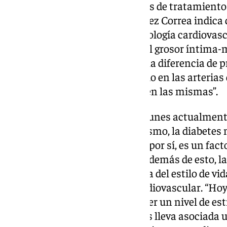
establecen las recomendaciones de tratamiento 
de estos casos, el doctor González Correa indic
a indagar sobre una posible patología cardiovasc
ecocardiografía Doppler color, el grosor íntima-
el índice tobillo-brazo, para ver la diferencia de 
medición de la cantidad de calcio en las arterias 
creación de depósitos de grasa en las mismas”.
Los factores de riesgo más comunes actualmente 
hipercolesterolemia, el tabaquismo, la diabetes 
tener en cuenta la edad, que, de por sí, es un fact
González Correa recuerda que además de esto, la 
convertido en una consecuencia del estilo de vi
negativo directo en la salud cardiovascular. “H
obesidad o sobrepeso y mantener un nivel de est
mantenida a lo largo de los años lleva asociada 