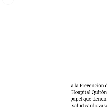
Lynx Devs
viernes, 14 marzo 2025, 10:52
Compartir:
Con motivo del Día Europeo para la Prevención d
especialistas en Cardiología del Hospital Quir
querido destacar el importante papel que tienen
prevención y la promoción de la salud cardiovas