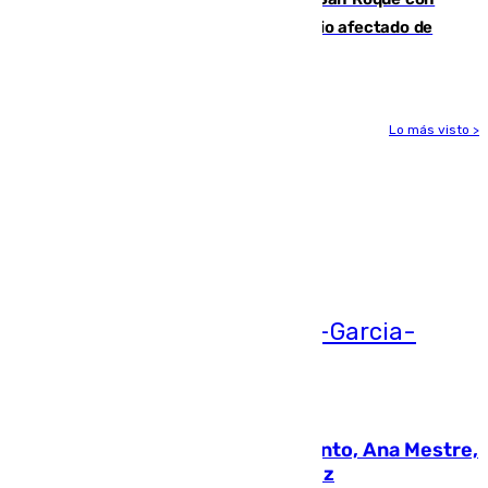
19 familias aún desalojadas y un domicilio afectado de
gravedad
Lo más visto >
Más noticias
Ver más >
05.08.2026
La nueva presidenta del Parlamento, Ana Mestre,
hace parada institucional en Cádiz