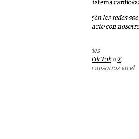
de riesgo nocivos para nuestro sistema cardiovas
Descubre más noticias de
101Tv
en las redes soc
Tok
o
X
. Puedes ponerte en contacto con nosotro
informativos@101tv.es
Más noticias de
101TV
en las redes
sociales:
Instagram
,
Facebook
,
Tik Tok
o
X
.
Puedes ponerte en contacto con nosotros en el
correo
informativos@101tv.es
Tags:
Últimas noticias