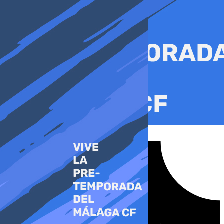
Ir
al
contenido
Tiktok