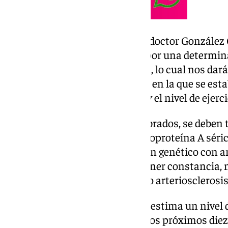
También ha querido explicar el doctor González 
riesgo cardiovascular se inicia por una determina
valoración de la presión arterial, lo cual nos da
riesgo asociado a la anamnesis, en la que se est
familiares, el hábito tabáquico y el nivel de ejerci
Más allá de estos factores nombrados, se deben 
diabetes, niveles elevados de lipoproteína A sérica
trastorno del colesterol de origen genético con 
enfermedad cardiovascular o tener constancia,
médicas, de presencia de grasa o arteriosclerosis
A partir de estos parámetros se estima un nivel 
enfermedad cardiovascular en los próximos diez 