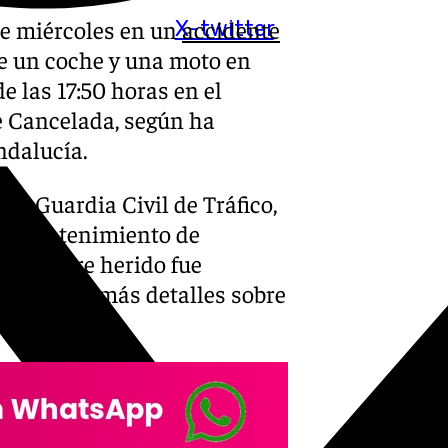
te miércoles en un
accidente
X-twitter
re un coche y una moto en
e las 17:50 horas en el
de Cancelada, según ha
ndalucía.
 la Guardia Civil de Tráfico,
 de mantenimiento de
el hombre herido fue
facilitado más detalles sobre