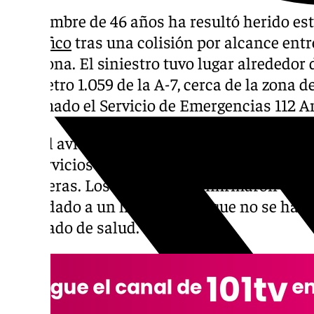
Un hombre de 46 años ha resultó herido es
de tráfico
tras una colisión por alcance ent
Estepona. El siniestro tuvo lugar alrededor d
kilómetro 1.059 de la A-7, cerca de la zona 
informado el Servicio de Emergencias 112 A
Tras el aviso, la sala de emergencias activó a
los servicios sanitarios del 061 y personal
carreteras. Los sanitarios confirmaron que 
trasladado a un hospital, aunque no se han 
su estado de salud.