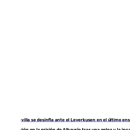
El Sevilla se desinfla ante el Leverkusen en el último en
Tensión en la prisión de Alhaurín tras una pelea y la i