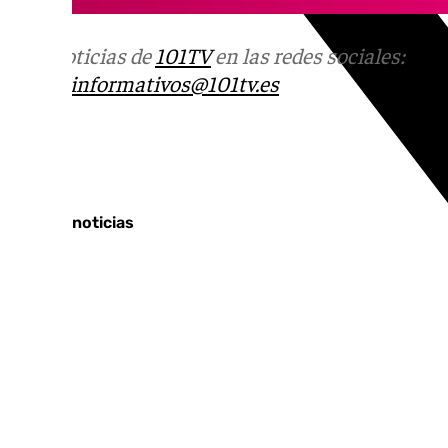
Más noticias de
101TV
en las redes sociales:
Ins
correo
informativos@101tv.es
Tags:
Últimas noticias