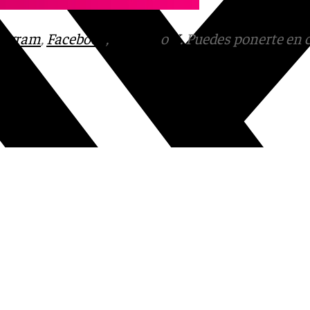
tagram
,
Facebook
,
Tik Tok
o
X
. Puedes ponerte en 