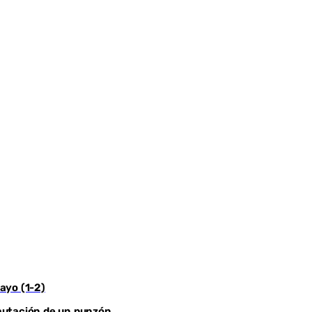
sayo (1-2)
ncautación de un punzón