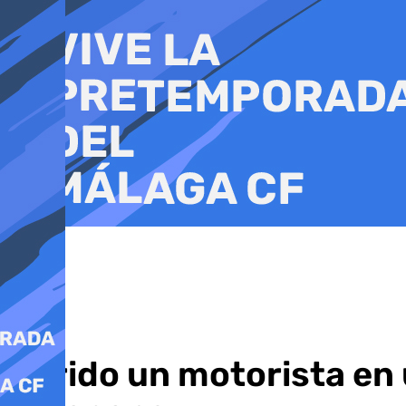
Ir
al
contenido
Herido un motorista en u