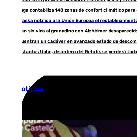
Málaga contabiliza 148 zonas de confort climático para
Marlaska notifica a la Unión Europea el restablecimiento
Hallan sin vida al granadino con Alzhéimer desapareci
Encuentran un cadáver en avanzado estado de descompo
Christantus Uche, delantero del Getafe, se perderá toda
Más noticias
Ver más >