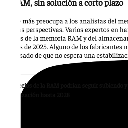
La RAM, sin solución a corto plazo
Lo que más preocupa a los analistas del merc
sino las perspectivas. Varios expertos en h
precios de la memoria RAM y del almacenam
niveles de 2025. Alguno de los fabricantes 
ha avisado de que no espera una estabilizaci
2028.
Los precios de la RAM podrían seguir subiendo y
estabilización hasta 2028
Es más, existe la posibilidad de que los pr
durante los próximos meses antes de inicia