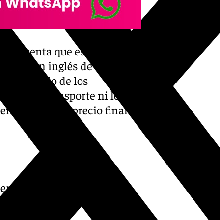
r en cuenta que este coste —
iglas en inglés de Bill of
ge el precio de los
ado, el transporte ni los
n aún más el precio final al
a tendencia puede derivar en
a de los 1.000 euros en
ía ocurrir.