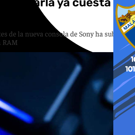
 fabricarla ya cuesta
tes de la nueva consola de Sony ha subido
ia RAM