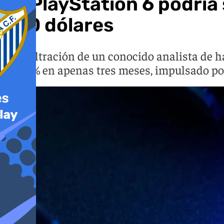
La PlayStation 6 podría 
960 dólares
Una filtración de un conocido analista de 
un 26% en apenas tres meses, impulsado por