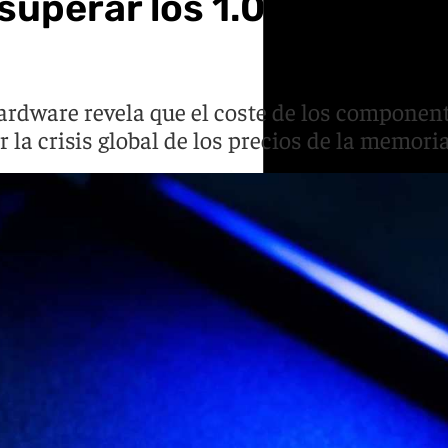
superar los 1.000 euros:
hardware revela que el coste de los componen
 la crisis global de los precios de la memor