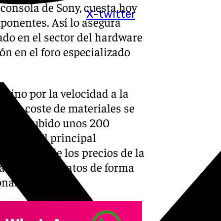
 consola de Sony, cuesta hoy
X-twitter
ponentes. Así lo asegura
tado en el sector del hardware
ón en el foro especializado
, sino por la velocidad a la
ismo coste de materiales se
es, ha subido unos 200
el 26%. El principal
is global de los precios de la
y gestiona datos de forma
ionamiento.