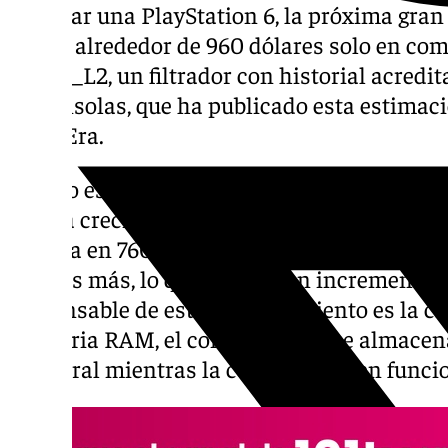
Fabricar una PlayStation 6, la próxima gran
en día alrededor de 960 dólares solo en com
Kepler_L2, un filtrador con historial acredi
de consolas, que ha publicado esta estimaci
ResetEra.
El dato es llamativo no solo por la cifra en sí
que ha crecido. En marzo de este año, ese m
situaba en 760 dólares. En apenas tres mes
dólares más, lo que supone un incremento d
responsable de este encarecimiento es la cris
memoria RAM, el componente que almacena 
temporal mientras la consola está en func