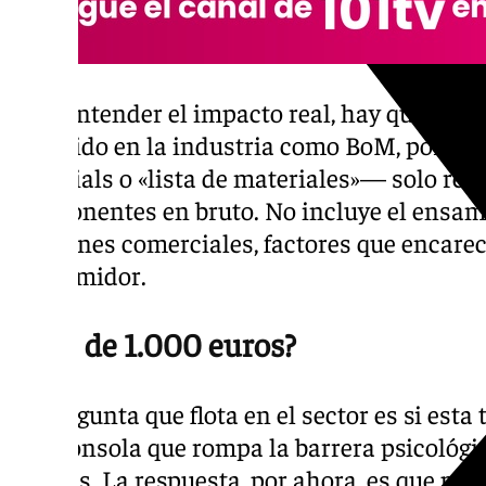
Para entender el impacto real, hay que tene
conocido en la industria como BoM, por sus s
Materials o «lista de materiales»— solo reco
componentes en bruto. No incluye el ensambl
márgenes comerciales, factores que encarece
consumidor.
¿Más de 1.000 euros?
La pregunta que flota en el sector es si est
una consola que rompa la barrera psicológic
tiendas. La respuesta, por ahora, es que podr