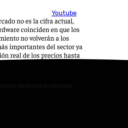
Youtube
ado no es la cifra actual,
ardware coinciden en que los
iento no volverán a los
más importantes del sector ya
ón real de los precios hasta
 varios analistas no esperan
ecios continúen subiendo
r una eventual corrección a