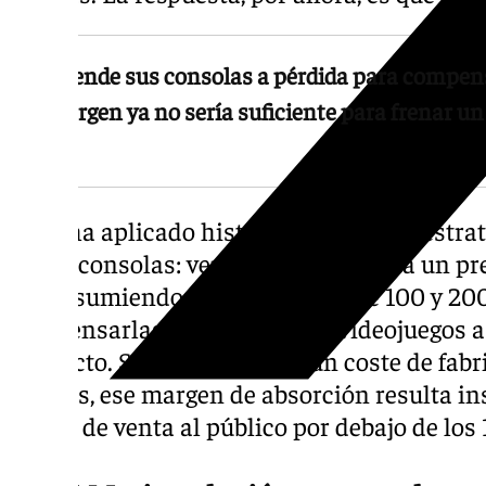
Sony vende sus consolas a pérdida para compensa
ese margen ya no sería suficiente para frenar un 
euros
Sony ha aplicado históricamente una estrate
de las consolas: vender el hardware a un pr
real, asumiendo pérdidas de entre 100 y 20
compensarlas con la venta de videojuegos a l
producto. Sin embargo, con un coste de fabr
dólares, ese margen de absorción resulta i
precio de venta al público por debajo de los