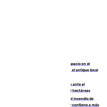
Las marca internacionales ganan espacio en el
Centro de Málaga: La Tagliatella abre en el antiguo local
de Vox Sports Bar
Moreno pide extremar la precaución ante el
incendio de Niebla, que supera las 4.000 hectáreas
340 personas más desalojadas por el incendio de
Niebla, que mantiene a 410 evacuadas y contiene a más