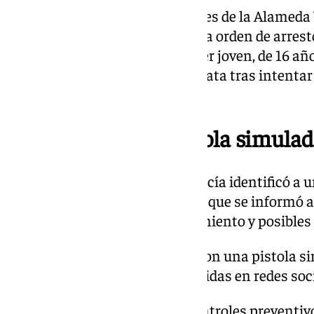
La noche anterior, en los jardines de la Alameda
mayor, de 24 años, que tenía una orden de arres
su expareja días antes. Un tercer joven, de 16 año
noviembre en el Parque de La Plata tras intentar
intervención.
Intervenido una pistola simula
Durante las actuaciones, la Policía identificó a
de ellas menores de edad, por lo que se informó a
los jóvenes sobre su comportamiento y posibles 
Además los agentes intervinieron una pistola si
aparecido en fotografías difundidas en redes soc
El operativo policial incluye controles preventi