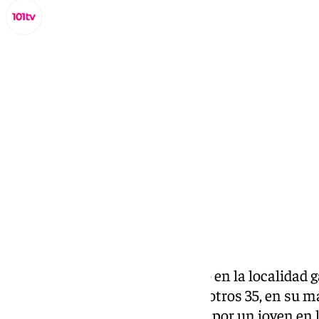
Lynx Devs
martes, 3 diciembre 2024, 09:42
Compartir:
La Policía Nacional ha detenido en la localidad 
tres jóvenes y ha identificado a otros 35, en su 
relación con la agresión sufrida por un joven en 