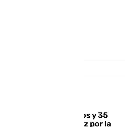
Andalucía
Tres jóvenes detenidos y 35
identificados en Jerez por la