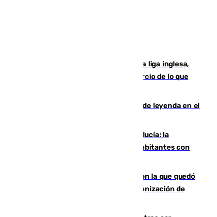
El Boreham Wood, equipo de la quinta liga inglesa,
rechaza una oferta equivalente a un tercio de lo que
vale el club por un jugador
La familia Hernangómez: un legado de leyenda en el
mundo del baloncesto
Nuevo récord de población en Andalucía: la
comunidad supera los 8,7 millones de habitantes con
una alta tasa de extranjeros
Agrede sexualmente a una mujer con la que quedó
por Instagram: dos años prisión e indemnización de
9.000 euros