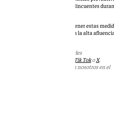
disuadir a carteristas y otros delincuentes du
eventos navideños en Jerez.
La Policía Nacional prevé mantener estas medid
temporada festiva, atendiendo a la alta afluencia
turistas.
Más noticias de
101TV
en las redes
sociales:
Instagram
,
Facebook
,
Tik Tok
o
X
.
Puedes ponerte en contacto con nosotros en el
correo
informativos@101tv.es
Tags:
Últimas noticias