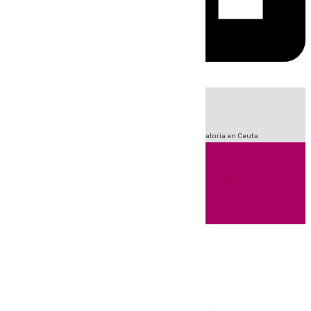
HOY
|
Sucesos
Fútbol
LaLiga
Primera División
Crisis Migratoria en Ceuta
Andalucía