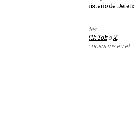
programa VAC por parte del Ministerio de Defens
el centro asturiano.
Más noticias de
101TV
en las redes
sociales:
Instagram
,
Facebook
,
Tik Tok
o
X
.
Puedes ponerte en contacto con nosotros en el
correo
informativos@101tv.es
Tags:
Últimas noticias