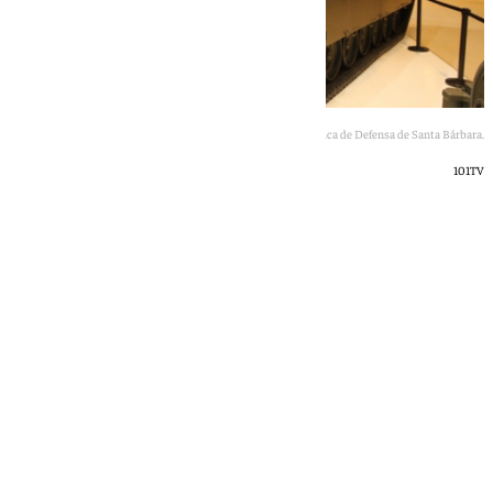
La fábrica de Defensa de Santa Bárbara.
101TV
101 TV
miércoles, 1 julio 2026, 13:33
Compartir: