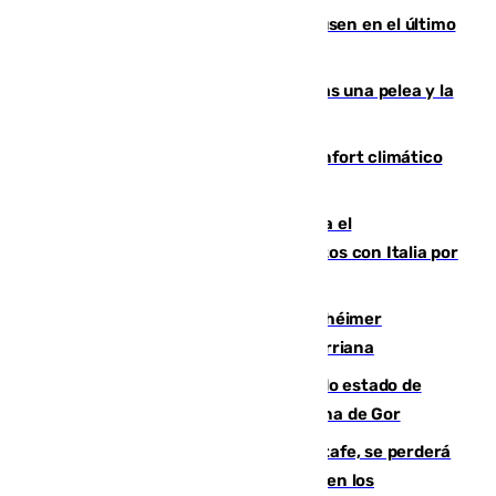
El Sevilla se desinfla ante el Leverkusen en el último
ensayo (1-2)
Tensión en la prisión de Alhaurín tras una pelea y la
incautación de un punzón
Málaga contabiliza 148 zonas de confort climático
para enfrentar las altas temperaturas
Marlaska notifica a la Unión Europea el
restablecimiento de controles fronterizos con Italia por
vía aérea y marítima
Hallan sin vida al granadino con Alzhéimer
desaparecido hace una semana en Churriana
Encuentran un cadáver en avanzado estado de
descomposición en la localidad granadina de Gor
Christantus Uche, delantero del Getafe, se perderá
toda la temporada por varias fracturas en los