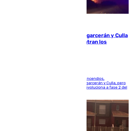
08.08.2026
Incendios de Castellón: Sierra Engarcerán y Culla
evolucionan positivamente y centran los
esfuerzos en Tírig
La UME se suma al operativo de control de los incendios,
progresando adecuadamente los de Sierra Engarcerán y Culla, pero
centrando todo el empeño en el de Culla, que evoluciona a fase 2 del
PEIF