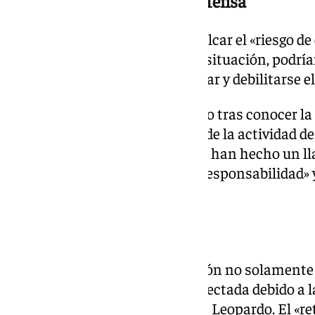
Petición al Ministerio de Defensa
Además, no han dudado en recalcar el «riesgo de
empresa. «De mantenerse esta situación, podrí
industriales difíciles de recuperar y debilitarse e
Así, han reiterado lo ya advertido tras conocer la
de 500 familias» que dependen de la actividad d
su estabilidad». En este sentido, han hecho un 
Defensa para que «actúen con responsabilidad» y
empleo».
Repercusión en el Norte
Esta decisión tendría repercusión no solamente e
en Asturias, también se vería afectada debido a l
de los tubos de 120 mm para los Leopardo. El «re