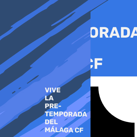
Ir
al
contenido
Tiktok