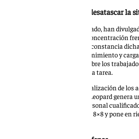
Manifestación en busca de desatascar la s
Además, mediante un comunicado, han divulgad
ocho de julio se celebrará una concentración fre
Gobierno en Sevilla. Según deja constancia dicha
lleno a los programas de mantenimiento y carga d
supone un impacto «directo» sobre los trabajado
auxiliares dependientes de dicha tarea.
El comunicado dice así: «La paralización de los
mantenimiento del Obus y del Leopard genera un 
preocupación. La pérdida de personal cualificad
proyectos clave como el Dragón 8×8 y pone en r
estratégicos».