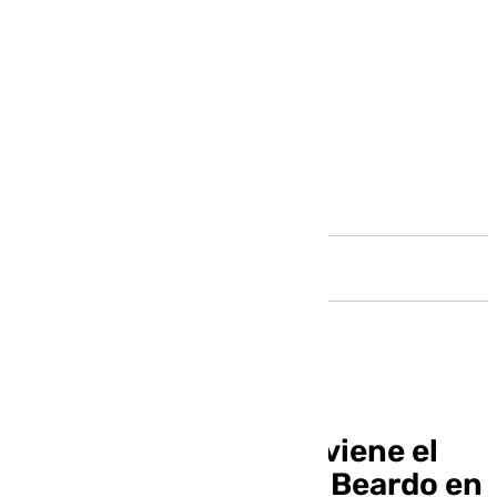
Andalucía
La Guardia Civil interviene el
despacho de Germán Beardo en