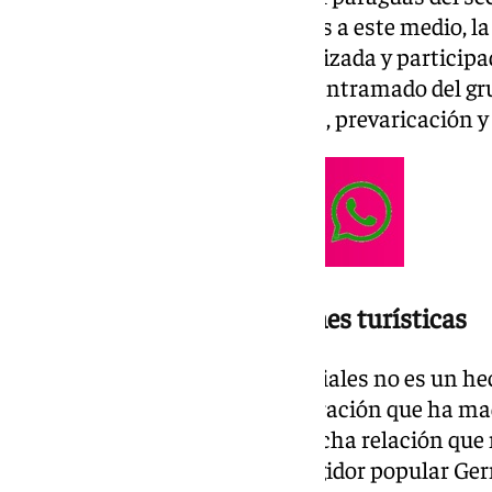
han confirmado fuentes propias a este medio, la
presunta trama corrupta organizada y participad
empresario Pascual Llopis y el entramado del g
delitos de blanqueo de capitales, prevaricación y 
El rastro de las adjudicaciones turísticas
La irrupción en las oficinas oficiales no es un he
institucional de una macrooperación que ha mad
Puerto de Santa María. La estrecha relación qu
hostelero Pascual Llopis y el regidor popular Ge