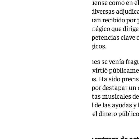
voces tanto en la localidad portuense como en el 
las pesquisas se centran en las diversas adjudi
masas que Llopis y su entorno han recibido por p
Coordinación y Desarrollo Estratégico que dirige
macroárea que engloba las competencias clave d
Económico y Proyectos Estratégicos.
El epicentro de las investigaciones se venía fra
fecha en la que este medio ya advirtió públicame
la gestión de estos macroeventos. Ha sido preci
ciudadana la que ha terminado por destapar un 
flujos económicos de grandes citas musicales de 
buscan esclarecer la regularidad de las ayudas y
empresas de ocio, rastreando si el dinero público
lavado de activos.
Colaboración institucional y entrega de ac