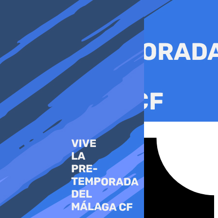
Ir
al
contenido
Tiktok