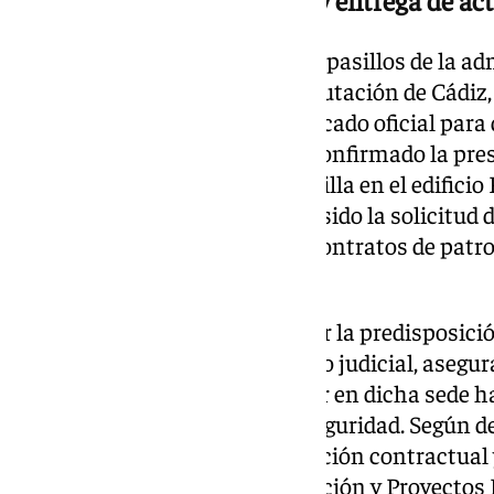
Ante el revuelo originado en los pasillos de la ad
portavoz del Gobierno de la Diputación de Cádiz,
apresurado a emitir un comunicado oficial para d
los ánimos políticos. Ortiz ha confirmado la pres
Benemérita procedentes de Sevilla en el edificio
exclusivo de la personación ha sido la solicitud
determinados expedientes de contratos de patroc
investigación en curso.
El portavoz ha querido enfatizar la predisposició
provincial ante el requerimiento judicial, aseg
personal que desarrolla su labor en dicha sede
colaboración a las fuerzas de seguridad. Según det
Diputación, toda la documentación contractual 
requeridos del Área de Planificación y Proyectos