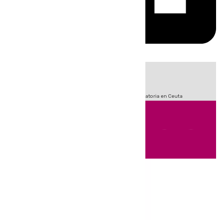
HOY
|
Sucesos
Fútbol
LaLiga
Primera División
Crisis Migratoria en Ceuta
Andalucía