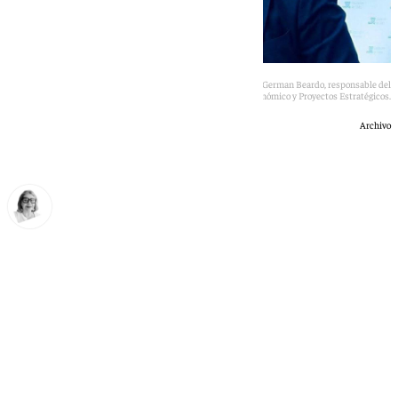
Control en Diputación a las actuaciones del Vicepresidente German Beardo, responsable del
área de Turismo, Desarrollo Económico y Proyectos Estratégicos.
Archivo
Ana Villalta
miércoles, 1 julio 2026, 14:55
Compartir: