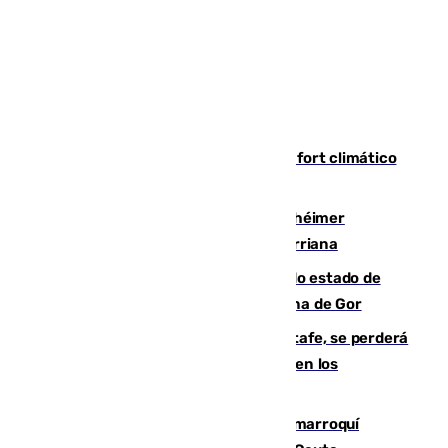
Málaga contabiliza 148 zonas de confort climático
para enfrentar las altas temperaturas
Hallan sin vida al granadino con Alzhéimer
desaparecido hace una semana en Churriana
Encuentran un cadáver en avanzado estado de
descomposición en la localidad granadina de Gor
Christantus Uche, delantero del Getafe, se perderá
toda la temporada por varias fracturas en los
ligamentos de su rodilla derecha
Expulsado de España un ciudadano marroquí