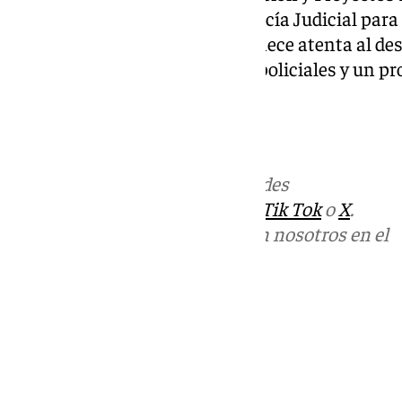
entregados sin dilación a la Policía Judicial para
los hechos. La comarca permanece atenta al des
promete nuevos movimientos policiales y un pr
panorama político local.
Más noticias de
101TV
en las redes
sociales:
Instagram
,
Facebook
,
Tik Tok
o
X
.
Puedes ponerte en contacto con nosotros en el
correo
informativos@101tv.es
Tags:
Cádiz
Guardia Civil
Últimas noticias