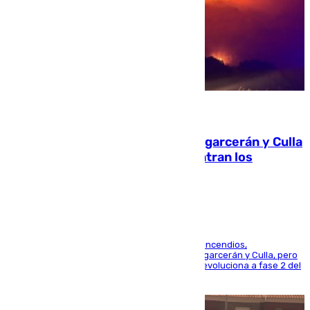
08.08.2026
Incendios de Castellón: Sierra Engarcerán y Culla
evolucionan positivamente y centran los
esfuerzos en Tírig
La UME se suma al operativo de control de los incendios,
progresando adecuadamente los de Sierra Engarcerán y Culla, pero
centrando todo el empeño en el de Culla, que evoluciona a fase 2 del
PEIF