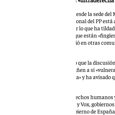
En declaraciones a los medios desde la sede del 
criticado que «la derecha tradicional del PP est
ultraderecha salvaje de Vox», por lo que ha tildado
acuerdo entre ambos partidos, que están «fingie
acabar pactando como ya ocurrió en otras comu
‹populares›.
Asimismo, Bolaños ha señalado que la discusión
Vox para investir a Moreno se ciñen a si «vulner
derechos humanos en Andalucía» y ha avisado qu
esto ocurra.
«Todas las vulneraciones de derechos humanos
lleven a cabo los acuerdos de PP y Vox, gobiernos
paradas de inmediato por el Gobierno de España