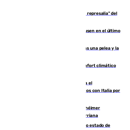
Italia responde ante las "medidas de represalia" del
Gobierno de Sánchez
El Sevilla se desinfla ante el Leverkusen en el último
ensayo (1-2)
Tensión en la prisión de Alhaurín tras una pelea y la
incautación de un punzón
Málaga contabiliza 148 zonas de confort climático
para enfrentar las altas temperaturas
Marlaska notifica a la Unión Europea el
restablecimiento de controles fronterizos con Italia por
vía aérea y marítima
Hallan sin vida al granadino con Alzhéimer
desaparecido hace una semana en Churriana
Encuentran un cadáver en avanzado estado de