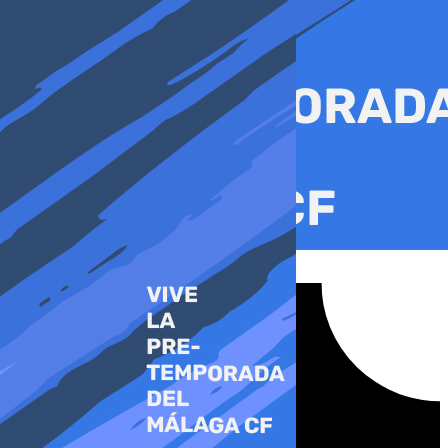
Ir
al
contenido
Tiktok