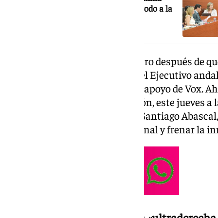
Moreno en primera votación y lo fía todo a la
prioridad nacional
Así se ha pronunciado el ministro después de 
consiguiera ser investido jefe del Ejecutivo anda
este martes, al no contar con el apoyo de Vox. A
volverá a votar en segunda sesión, este jueves a
Gavira, portavoz del partido de Santiago Abascal,
deberá firmar la prioridad nacional y frenar la i
Una derecha «sometida» a la «ultraderecha 