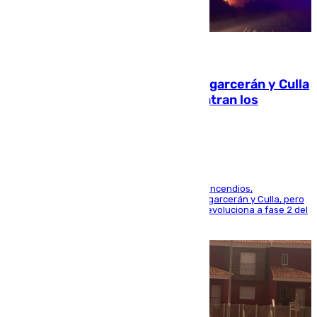
08.08.2026
Incendios de Castellón: Sierra Engarcerán y Culla
evolucionan positivamente y centran los
esfuerzos en Tírig
La UME se suma al operativo de control de los incendios,
progresando adecuadamente los de Sierra Engarcerán y Culla, pero
centrando todo el empeño en el de Culla, que evoluciona a fase 2 del
PEIF