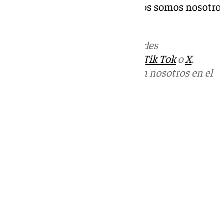
saber la garantía de sus derechos somos nosotro
declarado.
Más noticias de
101TV
en las redes
sociales:
Instagram
,
Facebook
,
Tik Tok
o
X
.
Puedes ponerte en contacto con nosotros en el
correo
informativos@101tv.es
Tags:
Junta de Andalucía
Últimas noticias