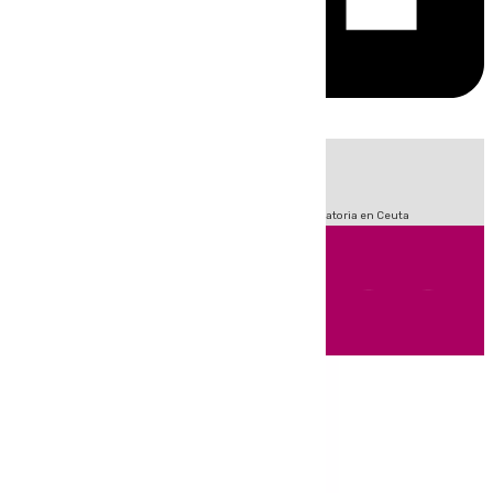
HOY
|
Sucesos
Fútbol
LaLiga
Primera División
Crisis Migratoria en Ceuta
Andalucía