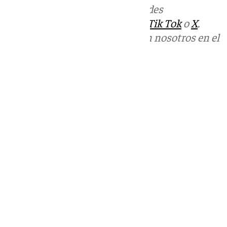
Más noticias de
101TV
en las redes
sociales:
Instagram
,
Facebook
,
Tik Tok
o
X
.
Puedes ponerte en contacto con nosotros en el
correo
informativos@101tv.es
Tags:
Últimas noticias