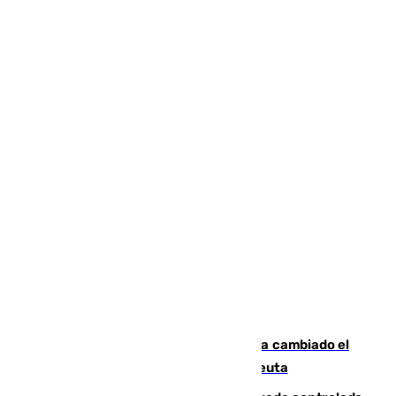
De bocadillos a lentejas y pollo: así ha cambiado el
menú de los militares desplegados en Ceuta