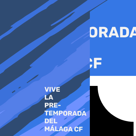
Ir
al
contenido
Tiktok