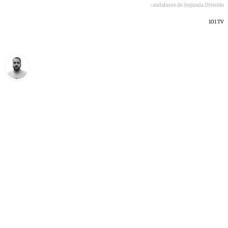
Equipos andaluces de Segunda División
101 TV
Pedro Jiménez
martes, 30 junio 2026, 22:34
Compartir: