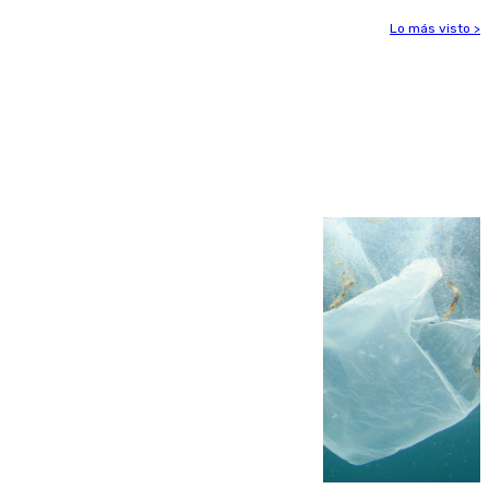
Lo más visto >
Más noticias
Ver más >