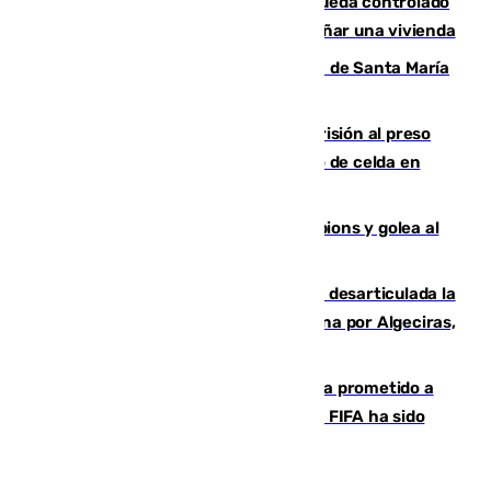
El incendio forestal de San Roque queda controlado
tras obligar a evacuar a 19 familias y dañar una vivienda
La restauración de la Real Colegiata de Santa María
de Antequera ya tiene adjudicataria
El Supremo ratifica los 17 años de prisión al preso
que mató estrangulado a su compañero de celda en
Morón
El Betis supera el examen de Champions y golea al
Arsenal en Dublín (1-3)
Golpe internacional al narcotráfico: desarticulada la
red que introdujo 21 toneladas de cocaína por Algeciras,
Málaga y Valencia
El Gobierno niega que Infantino haya prometido a
Marruecos la final del Mundial 2030: "La FIFA ha sido
tajante"