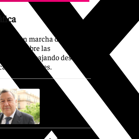
fica
 puesta en marcha de un gran
mental sobre las
ue lleva trabajando desde
ecas Municipales.