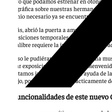
«Espero que podamos estrenar en otoño ese
Bibliográfica sobre nuestras hermandades»,
convenio necesario ya se encuentra en «fase
Además, abrió la puerta a ampliar la inicia
a exposiciones temporales. Eso sí, advirtió 
este calibre requiere la implicación de las 
«Si a eso le pudiéramos acompañar una mus
realizar exposiciones temporales, bienvenid
necesitamos imperiosamente la ayuda de la
Consejo, por sí solo, carece prácticamente d
Las funcionalidades de este nuevo