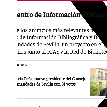
Un Centro de Información Bibliográ
Uno de los anuncios más relevantes fue la
Centro de Información Bibliográfica y Docu
hermandades de Sevilla, un proyecto en el q
hace años junto al ICAS y la Red de Bibliot
NOTICIA RELACIONADA
José Roda Peña, nuevo presidente del Consejo
de Hermandades de Sevilla con 81 votos