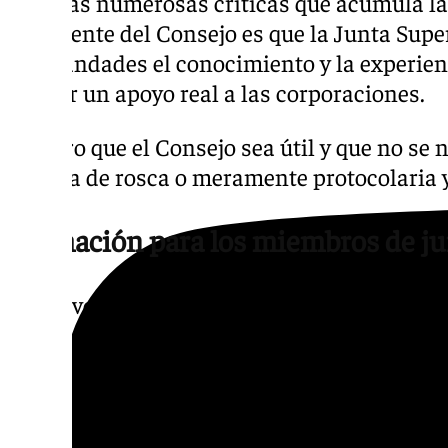
Ante las numerosas críticas que acumula la 
presidente del Consejo es que la Junta Super
hermandades el conocimiento y la experienc
ofrecer un apoyo real a las corporaciones.
«Quiero que el Consejo sea útil y que no se
pasada de rosca o meramente protocolaria y
Formación para los miembros de ju
El nuevo presidente anunció que recuperará
que el Consejo organizó hace décadas para
gobierno.
Entre ellos figuran acciones formativas diri
mayordomos y responsables de patrimonio,