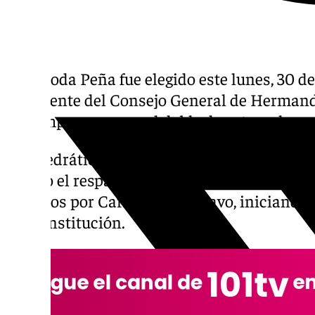
José Roda Peña fue elegido este lunes, 30 d
presidente del Consejo General de Hermanda
tras imponerse con el doble de votos a la ca
El catedrático de Historia del Arte y profeso
obtuvo el respaldo de 81 hermanos mayores, 
logrados por Carlos López Bravo, iniciando 
de la institución.