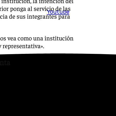
institución, la intención del
ior ponga al servicio de las
Youtube
ia de sus integrantes para
 nos vea como una institución
 representativa».
nta
 los cursos especializados
 miembros de juntas de
gidas a camareras, priostes,
 impartidas por