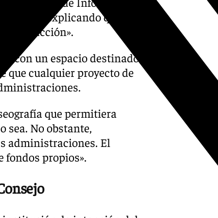
 gran Centro de Información
 anunció, explicando que el
 de redacción».
tiva con un espacio destinado
de que cualquier proyecto de
administraciones.
eografía que permitiera
o sea. No obstante,
s administraciones. El
e fondos propios».
 Consejo