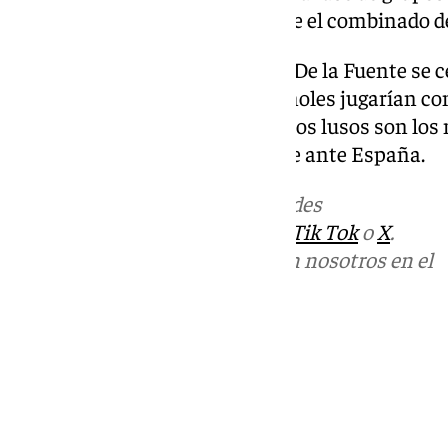
donde jugará precisamente ante el combinado de
El próximo encuentro de los de De la Fuente se cel
21.00 horas. De pasar, los españoles jugarían co
Portugal y Croacia en octavos. Los lusos son lo
conquistaron la Nations League ante España.
Más noticias de
101TV
en las redes
sociales:
Instagram
,
Facebook
,
Tik Tok
o
X
.
Puedes ponerte en contacto con nosotros en el
correo
informativos@101tv.es
Tags:
Fútbol
Mundial de fútbol 2026
Últimas noticias