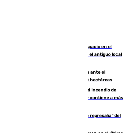
Las marca internacionales ganan espacio en el
Centro de Málaga: La Tagliatella abre en el antiguo local
de Vox Sports Bar
Moreno pide extremar la precaución ante el
incendio de Niebla, que supera las 4.000 hectáreas
340 personas más desalojadas por el incendio de
Niebla, que mantiene a 410 evacuadas y contiene a más
de 500 efectivos trabajando
Italia responde ante las "medidas de represalia" del
Gobierno de Sánchez