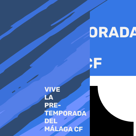
Ir
al
contenido
Tiktok