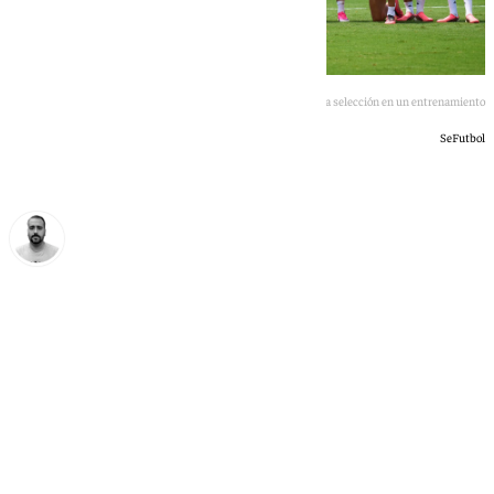
Jugadores de la selección en un entrenamiento
SeFutbol
Pedro Jiménez
martes, 30 junio 2026, 16:29
Compartir: