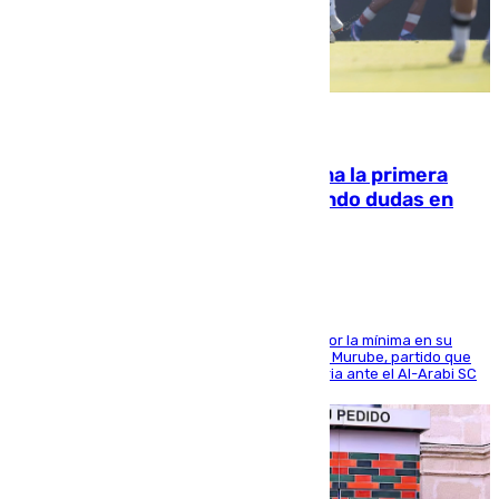
07.08.2026
El Málaga cae ante el Ceuta y suma la primera
derrota de la pretemporada dejando dudas en
defensa
El cuadro dirigido por Juanfran Funes perdió por la mínima en su
envite contra el conjunto caballa en el Alfonso Murube, partido que
se disputó un día después de su primera victoria ante el Al-Arabi SC