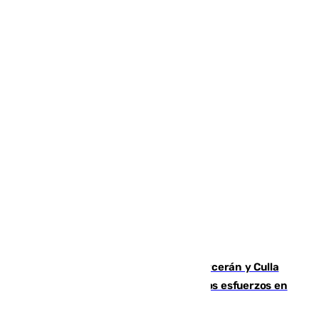
Incendios de Castellón: Sierra Engarcerán y Culla
evolucionan positivamente y centran los esfuerzos en
Tírig