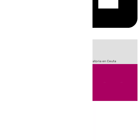
HOY
|
Fútbol
Sucesos
LaLiga
Primera División
Crisis Migratoria en Ceuta
Andalucía