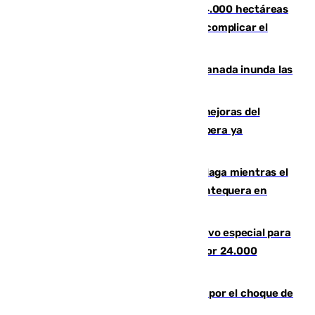
El incendio de Niebla ya supera las 4.000 hectáreas
afectadas y "se espera que se vuelva a complicar el
fuego"
Una tormenta en la provincia de Granada inunda las
calles de Puebla de Don Fadrique
La inversión del Ayuntamiento en mejoras del
entorno del Prado de San Sebastián supera ya
1.600.000 euros
El taró tiñe de niebla la costa de Málaga mientras el
calor se concentra en el interior con Antequera en
aviso amarillo
La Guardia Civil prepara un dispositivo especial para
el eclipse del 12 de agosto compuesto por 24.000
agentes
Cortado el Cercanías C-2 de Málaga por el choque de
un tren con una catenaria caída