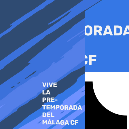
Ir
al
contenido
Tiktok