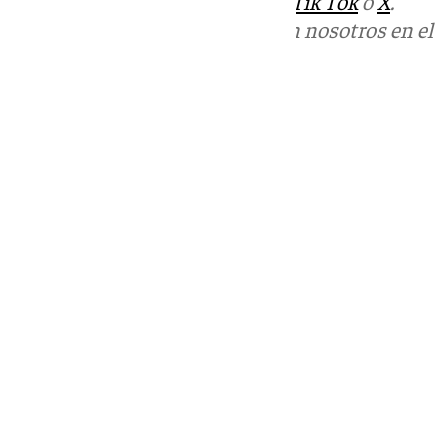
sociales:
Instagram
,
Facebook
,
Tik Tok
o
X
.
Puedes ponerte en contacto con nosotros en el
correo
informativos@101tv.es
Tags:
Educación
Últimas noticias