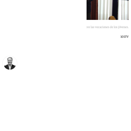
Presentación del informe de empleo sobre las vocaciones de los jóvenes.
101TV
Miguel Ángel Moreno
lunes, 8 junio 2026, 13:29
Compartir: