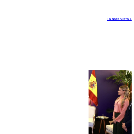
Lo más visto >
Más noticias
Ver más >