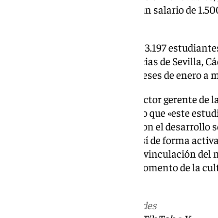
intermedio en una oficina con un salario de 1.50
social.
En la encuesta han participado 3.197 estudiantes
centros escolares de las provincias de Sevilla, Cá
de campo se realizó entre los meses de enero a 
Durante la presentación, el director gerente de 
Salvador Fernández, ha indicado que «este estud
compromiso de la institución con el desarrollo 
jóvenes. La Cámara participa así de forma acti
acerca de la importancia que la vinculación del 
planificación educativa y en el fomento de la c
Más noticias de
101TV
en las redes