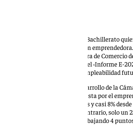
Un 43,4% de los estudiantes de Bachillerato qui
que 33,2% presenta una vocación emprendedora. 
presentado la Fundación Cámara de Comercio de 
su Campus Formativo, dentro del ‹Informe E-202
de Enseñanzas Medias sobre empleabilidad futur
El director de Innovación y Desarrollo de la Cá
ha destacado que «el 33,2% apuesta por el empr
alza del 5% en los últimos 3 años y casi 8% desde 
histórica del informe». Por el contrario, solo un
una empresa por cuenta ajena, bajando 4 puntos
anterior.