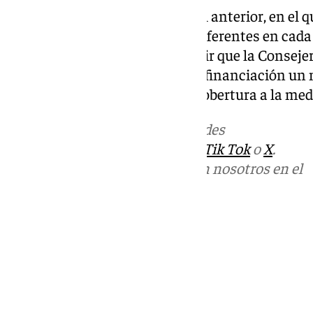
“Con este modelo enterramos el anterior, en el que
proceso y las solicitudes eran diferentes en cad
Gómez Villamandos, para añadir que la Conseje
destinar a través del modelo de financiación un
millones hasta 2027 para dar cobertura a la med
Más noticias de
101TV
en las redes
sociales:
Instagram
,
Facebook
,
Tik Tok
o
X
.
Puedes ponerte en contacto con nosotros en el
correo
informativos@101tv.es
Tags:
Últimas noticias