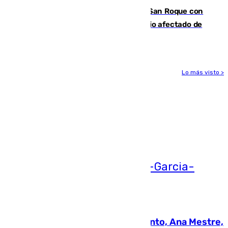
Estabilizado el incendio forestal de San Roque con
19 familias aún desalojadas y un domicilio afectado de
gravedad
Lo más visto >
Más noticias
Ver más >
05.08.2026
La nueva presidenta del Parlamento, Ana Mestre,