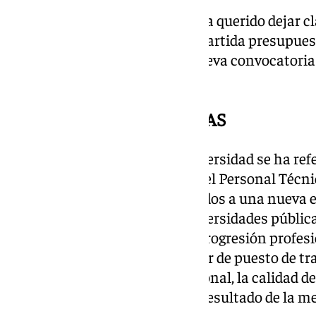
Gómez Villamandos también ha querido dejar cla
departamento ya incluyó una partida presupuest
2024 para dar cobertura a la nueva convocatoria
financiación.
Carrera horizontal del PTGAS
Asimismo, el consejero de Universidad se ha refe
complementos salariales para el Personal Técni
y Servicios que estarán vinculados a una nueva
homogénea para todas las universidades públicas
dicho colectivo consiste en la progresión profes
grados sin necesidad de cambiar de puesto de trab
trayectoria y actuación profesional, la calidad de
conocimientos adquiridos y el resultado de la 