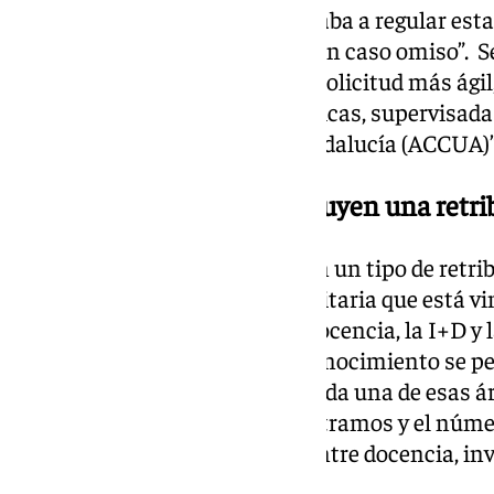
respuesta a la ley que nos obligaba a regular esta
los anteriores gobiernos hicieron caso omiso”. S
decreto asegura un proceso de solicitud más ágil, 
acreditación será casi automáticas, supervisadas
Científica y Universitaria de Andalucía (ACCUA)”
Los complementos constituyen una retri
Los complementos constituyen un tipo de retri
sueldo de esta plantilla universitaria que está v
desarrollan en el campo de la docencia, la I+D y 
materia de gestión. Con su reconocimiento se pe
el desempeño profesional en cada una de esas á
remuneración se distribuye en tramos y el núm
acreditar son cinco, divididos entre docencia, in