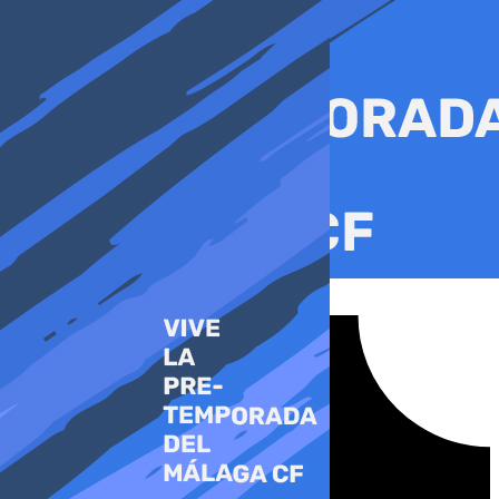
Ir
al
contenido
Tiktok