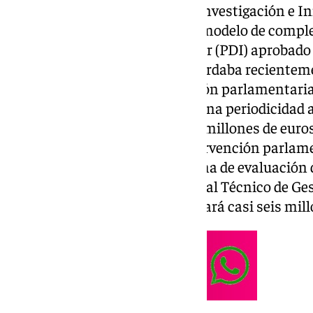
La Consejería de
Universidad
, Investigación e I
convocatoria acogida al nuevo modelo de comp
Personal Docente e Investigador (PDI) aprobado 
pasado mes de junio. Así lo recordaba recientem
Gómez Villamandos en Comisión parlamentaria,
sistema de retribución tendrá una periodicidad 
ejercicio con una partida de 20 millones de euro
financiación. En su última intervención parla
también abordó el nuevo sistema de evaluación 
la carrera horizontal del Personal Técnico de Ge
Servicios (PTGAS), al que destinará casi seis mil