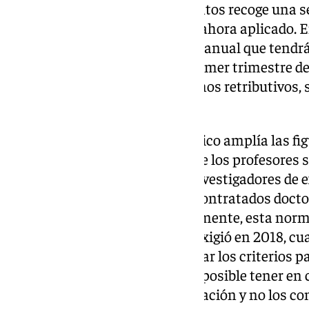
El nuevo modelo de complementos recoge una se
mejoran y simplifican el hasta ahora aplicado. 
relevantes destacan el carácter anual que tendr
deberán activarse dentro del primer trimestre de
importe de cada uno de los tramos retributivos, 
anuales por cada uno de ellos.
Además, el nuevo régimen jurídico amplía las fig
proceso, con la incorporación de los profesores 
completo, los asociados y los investigadores de 
profesores funcionarios, a los contratados doctor
a los ayudantes doctores. Igualmente, esta norm
para presentarse, como así se exigió en 2018, cu
dos años, y contempla flexibilizar los criterios 
reconocidos, de forma que será posible tener en
fijados para docencia e investigación y no los c