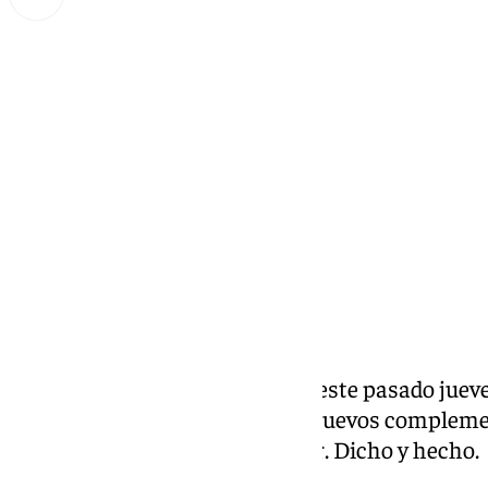
Lynx Devs
viernes, 13 septiembre 2024, 12:00
Compartir:
El presidente andaluz anunció este pasado jueve
el
BOJA
la convocatoria de los nuevos complem
personal docente e investigador. Dicho y hecho.