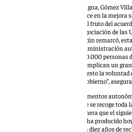
En conversaciones con Aula Magna, Gómez Vill
medidas suponen un gran avance en la mejora sa
plantillas universitarias y son el fruto del acue
junio en la Mesa General de Negociación de las 
Junta, rectores y sindicatos. Según remarcó, est
compromiso financiero de la Administración au
euros y beneficiarán a más de 30.000 personas d
universitario. “Dichos avances implican un gran
sus derechos y ponen de manifiesto la voluntad d
búsqueda de acuerdos de este Gobierno”, asegura 
En lo que respecta a los complementos autonóm
recuerda que el decreto en el que se recoge toda 
aprobó el pasado agosto, de manera que el siguie
convocatoria en el BOJA que se ha producido hoy.
“con ese texto legal se pone fin a diez años de re