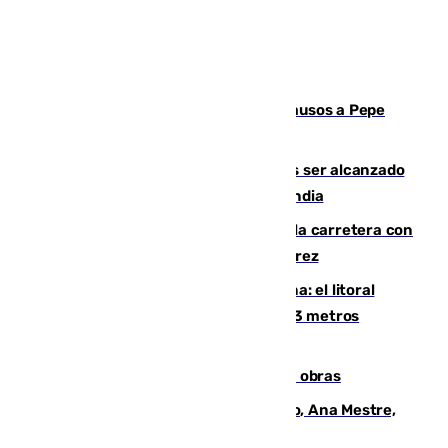
Granada despide con lágrimas y aplausos a Pepe
Habichuela
Un futbolista de 24 años muere tras ser alcanzado
por un rayo durante un partido en Tailandia
Muere un conductor tras salirse de la carretera con
su turismo en la A-480 a la altura de Jerez
Julio supera a junio en basura marina: el litoral
occidental malagueño recoge más de 33 metros
cúbicos de residuos
El Cádiz se afila ante un Granada en obras
La nueva presidenta del Parlamento, Ana Mestre,
hace parada institucional en Cádiz