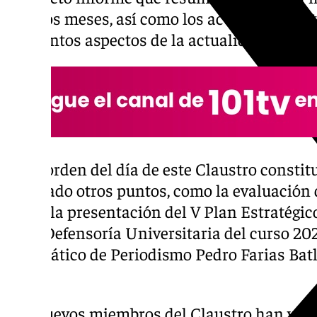
últimos meses, así como los acuerdos adop
y distintos aspectos de la actualidad univers
En el orden del día de este Claustro consti
abordado otros puntos, como la evaluación d
UMA, la presentación del V Plan Estratégic
de la Defensoría Universitaria del curso 202
catedrático de Periodismo Pedro Farias Bat
UMA.
Los nuevos miembros del Claustro han vota