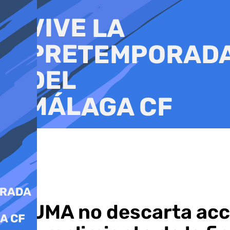
Ir
al
contenido
La UMA no descarta acci