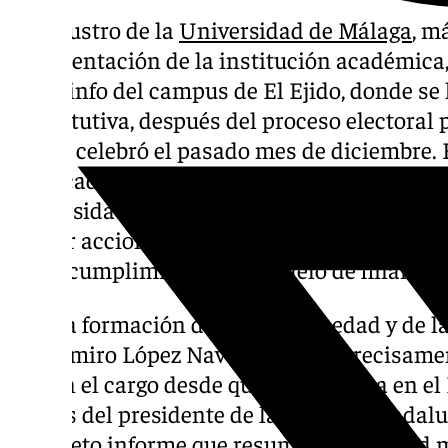
El Claustro de la
Universidad de Málaga
, m
representación de la institución académica,
Paraninfo del campus de El Ejido, donde se 
constitutiva, después del proceso electoral
que se celebró el pasado mes de diciembre. 
destacado el anuncio del rector, Teodomiro 
universidades públicas andaluzas, barajan 
ejercer acciones legales en los tribunales c
por incumplimiento del modelo de financia
Tras la formación de la mesa de edad y de la
Teodomiro López Navarrete -que precisame
año en el cargo desde que lo asumiera en el
manos del presidente de la Junta de Andaluc
completo informe que resume la actividad 