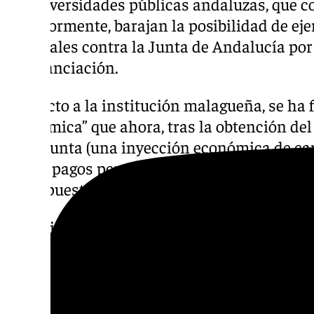
de universidades públicas andaluzas, que 
anteriormente, barajan la posibilidad de eje
tribunales contra la Junta de Andalucía p
de financiación.
Respecto a la institución malagueña, se ha fe
económica” que ahora, tras la obtención del
de la Junta (una inyección económica de car
cubrir pagos pendientes de distintas obras)
presupuestos”.
Tras dicha aprobación, la UMA se ha trazad
incluye un importante proyecto de ahorro en
una nueva residencia de estudiantes -actu
licitación-, la renovación de la concesión de
autorización para la explotación como aero