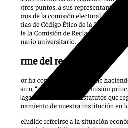
entre otros puntos, a sus representantes en 
miembros de la comisión electoral, los inte
Garantías de Código Ético de la UMA y a l
parte de la Comisión de Reclamaciones de 
funcionario universitario.
Informe del rector
El rector ha comenzado su informe haciend
del mismo, “ya que tiene como misión princi
de Málaga de unos nuevos Estatutos que reg
funcionamiento de nuestra institución en l
No ha eludido referirse a la situación econ