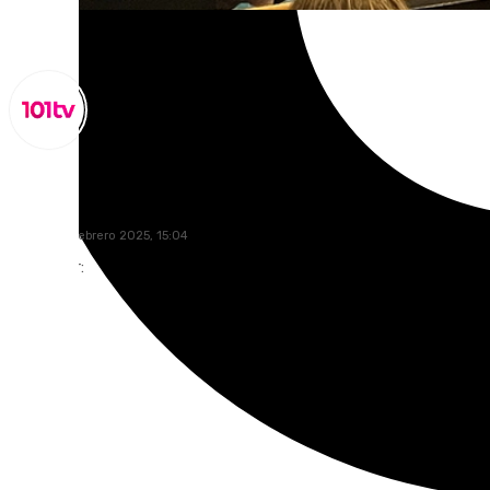
Lynx Devs
jueves, 20 febrero 2025, 15:04
Compartir: