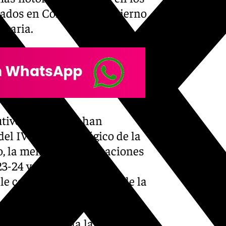
tados en Consejo de Gobierno
itaria.
tutivo también se han
el IV Plan Estratégico de la
o, la memoria de actuaciones
3-24 y la elección del
lle como nuevo defensor de la
do durante toda la mañana,