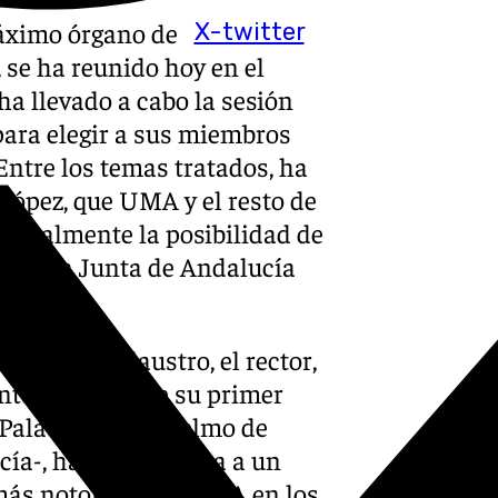
áximo órgano de
X-twitter
 se ha reunido hoy en el
ha llevado a cabo la sesión
 para elegir a sus miembros
Entre los temas tratados, ha
López, que UMA y el resto de
actualmente la posibilidad de
ontra la Junta de Andalucía
ción.
 mesa del Claustro, el rector,
nte hoy cumple su primer
 Palacio de San Telmo de
ía-, ha dado lectura a un
más notoria de la UMA en los