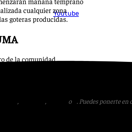
comenzarán mañana temprano
ñalizada cualquier zona
Youtube
as goteras producidas.
 UMA
bro de la comunidad
nen todas las devoluciones
de las instalaciones durante
embre.
tagram
,
Facebook
,
Tik Tok
o
X
. Puedes ponerte en 