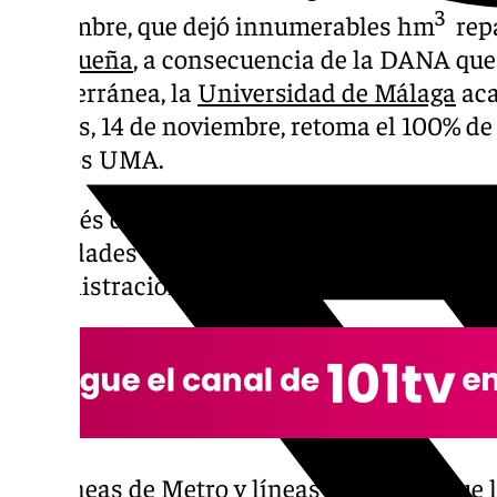
3
noviembre, que dejó innumerables hm
repa
malagueña
, a consecuencia de la DANA que 
mediterránea, la
Universidad de Málaga
aca
viernes, 14 de noviembre, retoma el 100% de 
centros UMA.
Después de este forzoso paréntesis, la UMA 
actividades académicas, así como las tareas 
administración y servicios se desarrollarán
Las líneas de Metro y líneas de la EMT que 