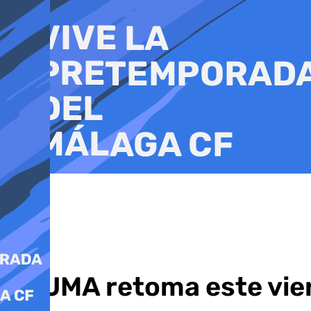
Ir
al
contenido
La UMA retoma este vier