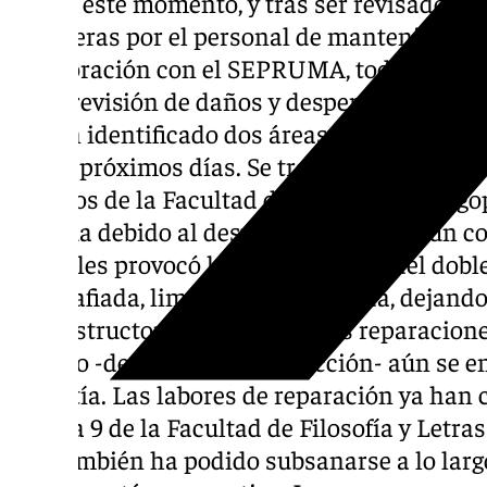
Desde este momento, y tras ser revisados tod
carreteras por el personal de mantenimiento
colaboración con el SEPRUMA, toda la activ
En la revisión de daños y desperfectos ocas
se han identificado dos áreas afectadas por
en los próximos días. Se trata de la sala de 
de actos de la Facultad de Psicología y Logo
de agua debido al desprendimiento de un co
pluviales provocó la caída de parte del dobl
fotografiada, limpiada y señalizada, dejand
la constructora proceda con las reparacione
edificio -de reciente construcción- aún se e
garantía. Las labores de reparación ya han 
el Aula 9 de la Facultad de Filosofía y Letra
que también ha podido subsanarse a lo largo 