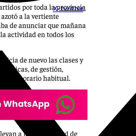
rtidos por toda la
provincia
X-twitter
azotó a la vertiente
ba de anunciar que mañana
la actividad en todos los
inicia de nuevo las clases y
técnicas, de gestión,
 en su horario habitual.
llevan a la Universidad de