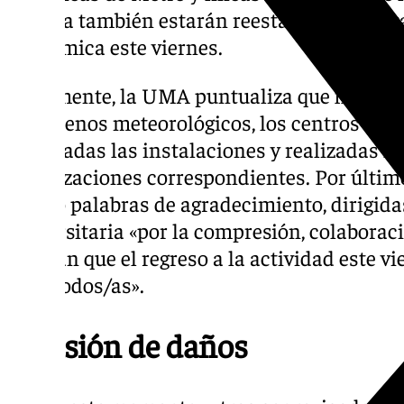
Málaga también estarán reestablecidas para 
académica este viernes.
Finalmente, la UMA puntualiza que finaliza
fenómenos meteorológicos, los centros abr
verificadas las instalaciones y realizadas l
señalizaciones correspondientes. Por últim
tenido palabras de agradecimiento, dirigid
universitaria «por la compresión, colabora
esperan
que el regreso a la actividad este v
para todos/as».
Revisión de daños