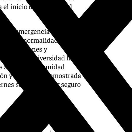
el inicio de la actividad
da la emergencia por
irán con normalidad una vez
as reparaciones y
o desde la universidad han
as
a toda la comunidad
ción y prudencia demostrada y
iernes sea tranquilo y seguro