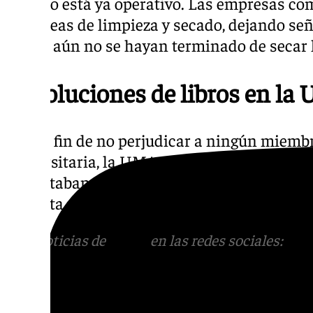
espacio está ya operativo. Las empresas 
las tareas de limpieza y secado, dejando se
donde aún no se hayan terminado de secar l
Devoluciones de libros en la
Con el fin de no perjudicar a ningún miem
universitaria, la UMA anuncia que se pospo
que estaban programadas durante el cierre 
la alerta meteorológica, al lunes 18 de novi
Más noticias de
101TV
en las redes sociales:
Ins
correo
informativos@101tv.es