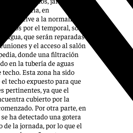
os los edificios, jardines y
 y jardinería, en
idad vuelve a la normalidad.
ionados por el temporal, solo
 el agua, que serán reparadas
reuniones y el acceso al salón
pedia, donde una filtración
do en la tubería de aguas
e techo. Esta zona ha sido
o el techo expuesto para que
s pertinentes, ya que el
ncuentra cubierto por la
comenzado. Por otra parte, en
s se ha detectado una gotera
de la jornada, por lo que el