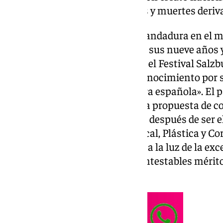
semanas, tras las inundaciones y muertes deriva
El artista Raphael comenzó su andadura en el m
temprana edad, ya qculturaue a sus nueve años y
mejor voz infantil de Europa en el Festival Salzb
de educación le otorga este reconocimiento por 
que es «historia viva de la cultura española». El 
la Universidad de Jaén aprobó la propuesta de c
distinción académica al artista, después de ser
Didáctica de la Expresión Musical, Plástica y Cor
«está sobradamente justificada a la luz de la exc
de más de 60 años y de los incontestables mérit
linarense universal».