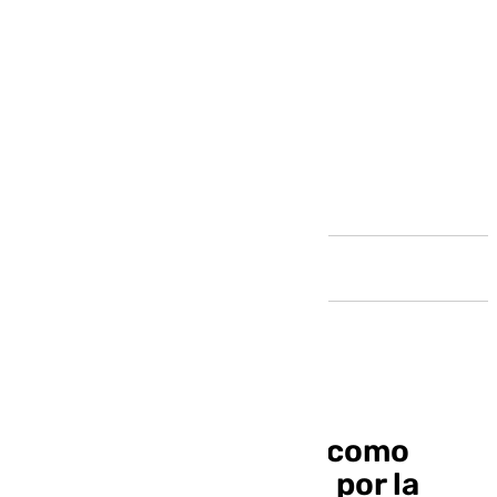
Andalucía
Raphael es investido como
doctor honoris causa por la