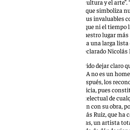
es una jornada para festejar la cultura y el arte”
otorgamos una gran distinción que simboliza nu
tu extraordinaria trayectoria y tus invaluables 
música, esa poderosa emoción que ni el tiempo l
nuestro claustro de doctores, nuestro lugar más 
ocupas un lugar de honor junto a una larga lista
conocimiento y del saber”, ha declarado Nicolás 
Asimismo, Nicolás Ruiz ha querido dejar claro q
Doctor Honoris Causa por la UJA no es un home
“Los homenajes suelen venir después, los reco
momento, como un acto de justicia, pues const
en el proceso vital, creativo e intelectual de cua
hacemos con Raphael, y también con su obra, pod
en sí misma”, ha afirmado Nicolás Ruiz, que ha c
como “un artista con mayúsculas, un artista tot