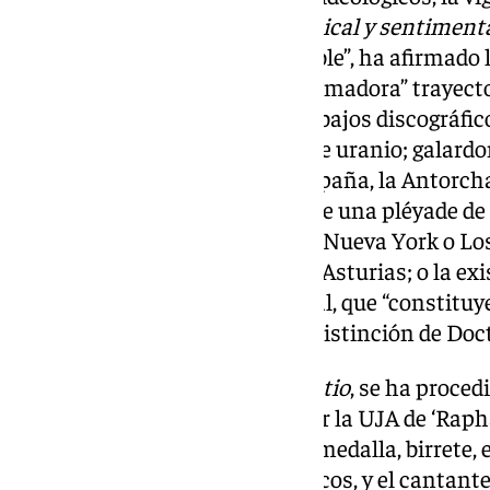
como parte de
‘la memoria musical y sentimental 
2022)
es un hecho incuestionable”, ha afirmado l
realizado un repaso por la “abrumadora” trayecto
artista
,
materializada en 70 trabajos discográfic
discos de oro, 49 de platino y 1 de uranio; galar
Mérito de las Bellas Artes de España, la Antorcha
Mar; títulos de Hijo Predilecto de una pléyade de
como México, Chile, Andalucía, Nueva York o Lo
Premios Grammy o Príncipe de Asturias; o la ex
monográfico en su Linares natal
,
que “constitu
contundente para conceder la distinción de Doc
Finalizada la lectura de la
laudatio
, se ha proced
como Doctor Honoris Causa por la UJA de ‘Raphae
entregarle los atributos, título, medalla, birrete, e
sabiduría, anillo y guantes blancos, y el cantant