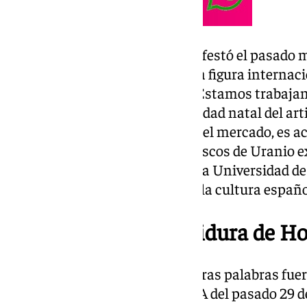
El propio rector de la UJA, manifestó el pasado 
que de justicia que Raphael, una figura internaci
por la universidad de su tierra. Estamos traba
el Ayuntamiento de Linares, ciudad natal del artis
artista ha lanzado 60 discos en el mercado, es ac
de platino y uno de los cuatro discos de Uranio 
50 millones de copias. Por ello, la Universidad 
como lo que es: historia viva de la cultura españo
Ceremonia de investidura de H
El rector de la UJA, cuyas primeras palabras fuer
personas afectadas por la DANA del pasado 29 d