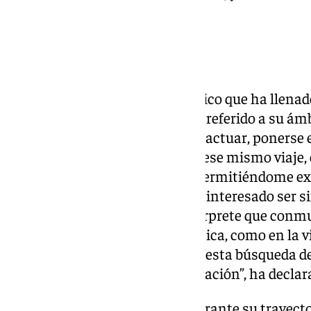
juramento-promesa.
Discurso de Raphael
En su intervención ante el público que ha llen
Lagunillas, Rafael Martos se ha referido a su ámb
“Cantar es en muchos sentidos actuar, ponerse en l
se canta y arrastrar al oyente a ese mismo viaj
sido siempre mi mejor aliada, permitiéndome exp
constantemente. Nunca me ha interesado ser s
siempre he buscado ser un intérprete que conmu
sentimientos, porque en la música, como en la vid
percepción, sino la verdad. Y en esta búsqueda d
verdadero poder de mi interpretación”, ha declar
Asimismo, ha destacado que durante su trayecto