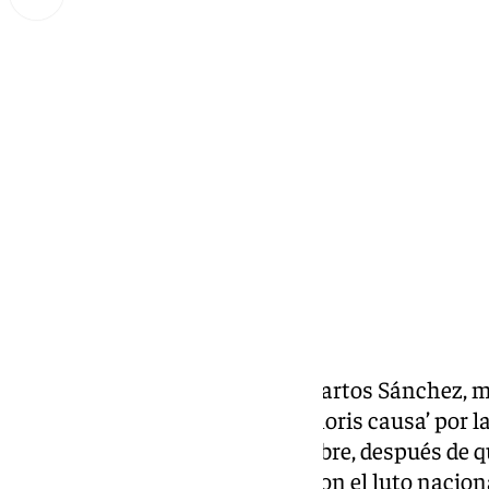
Lynx Devs
lunes, 2 diciembre 2024, 16:13
Compartir:
El cantante linarense, Rafael Martos Sánchez,
sido investido como doctor ‘honoris causa’ por l
la mañana de este 02 de diciembre, después de qu
postergada por consideración con el luto nacion