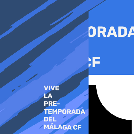
Ir
al
contenido
Tiktok