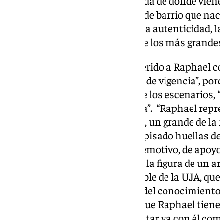
musical y un artista que no olvida de dónde vie
ser el ‘Niño de Linares’, el chico de barrio que na
obrera, y que nunca ha perdido la autenticidad, la
humildad… cualidades únicas de los más grandes
Por otro lado, el rector se ha referido a Raphael
intergeneracional y un prodigio de vigencia”, po
llevar más de seis décadas sobre los escenarios, 
prácticamente único en España”. “Raphael repr
transversales que tiene España, un grande de la 
único e irrepetible, que no ha repisado huellas de
es también un acto, solemne y emotivo, de apoyo 
nuestro patrimonio musical en la figura de un a
asegurado el máximo responsable de la UJA, que 
la Universidad debe ser la casa del conocimiento,
de la excelencia, “es indudable que Raphael tiene
para la Universidad de Jaén contar ya con él c