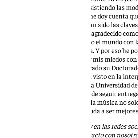
mantenerse fiel a sí mismo, “resistiendo las mo
encasillarnos”. “Al mirar atrás me doy cuenta que
perseverancia en uno mismo han sido las claves
Hoy estoy aquí profundamente agradecido como l
que ha pisado escenarios de todo el mundo con l
emociones a través de la música. Y por eso he p
sola. Y compartir mis alegrías, y mis miedos con
declarado Raphael, que ha dedicado su Doctorad
todos aquellos que como yo han visto en la inte
sentido a sus vidas”. “Gracias a la Universidad d
con humildad y con la promesa de seguir entrega
canción. Siempre he creído que la música no sol
vivimos, la respiramos y nos ayuda a ser mejores
Descubre más noticias de 101Tv en las redes soc
Tok
o
X
. Puedes ponerte en contacto con nosotro