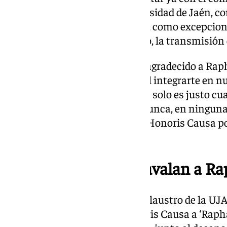
esperamos que lleve a la Universidad de Jaén, co
Será un embajador excepcional, como excepciona
la música y del arte y, sobre todo, la transmisión 
Para concluir, Nicolás Ruiz, ha agradecido a Rap
ya tu universidad”. “Ha sido fácil integrarte en 
sobran y el reconocimiento, que solo es justo cu
que acreditado. Que no falten nunca, en ningun
Rafael Sánchez Martos, doctor Honoris Causa por
concluido.
Numerosos méritos avalan a Ra
Tras la lectura del acuerdo del Claustro de la UJA
concesión del Doctorado Honoris Causa a ‘Raphae