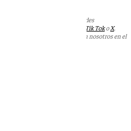
informativos@101tv.es
Más noticias de
101TV
en las redes
sociales:
Instagram
,
Facebook
,
Tik Tok
o
X
.
Puedes ponerte en contacto con nosotros en el
correo
informativos@101tv.es
Tags:
Últimas noticias