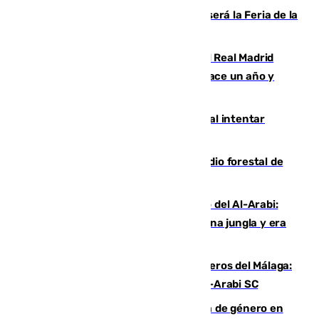
Talleres, escape room y música: así será la Feria de la
Juventud Cofrade de Málaga
El fichaje más caro de la historia del Real Madrid
costaba 105 millones de euros menos hace un año y
jugaba en Leganés
Ceuta suma 82 fallecidos en el mar al intentar
cruzar la frontera española
Huelva eleva a emergencia el incendio forestal de
Niebla
Juanfran Funes, sobre el duro juego del Al-Arabi:
“Por momentos nos hemos metido en una jungla y era
hasta peligroso”
Ya se han estrenado los tres delanteros del Málaga:
Eneko Jauregui, bigoleador contra el Al-Arabi SC
35 mujeres asesinadas por violencia de género en