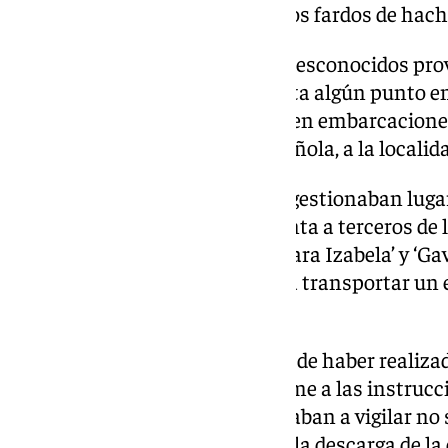
febrero del año siguiente, con dos fardos de ha
Tal sustancia era adquirida de desconocidos prov
posteriormente trasladada hasta algún punto en
recepcionada por los acusados en embarcaciones
trasladadas hasta la costa española, a la locali
En esta localidad los acusados gestionaban luga
custodia de la sustancia y la venta a terceros de
las embarcaciones de recreo ‘Mara Izabela’ y ‘Gav
acusados, con las que llegaron a transportar un
de siete millones de euros.
Los implicados están acusados de haber realizad
desembarco de la droga, conforme a las instrucci
otros miembros. Otros se dedicaban a vigilar no 
Civil en el momento de realizar la descarga de la