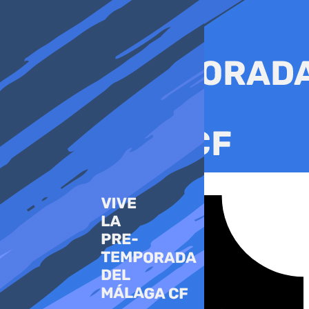
Ir
al
contenido
Tiktok