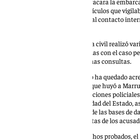
Aguadulce a la espera de que atracara la embarc
asegurarse de que, entre los vehículos que vigila
encubiertos. El agente trasladó al contacto inte
«mujer roquetas» (sic).
Asimismo, consta que el guardia civil realizó var
sistema de personas relacionadas con el caso pe
profesional» que justificara dichas consultas.
Sin embargo, para el tribunal no ha quedado acr
concertara» con el sospechoso que huyó a Marru
información sobre las investigaciones policiales
las Fuerzas y Cuerpos de Seguridad del Estado, 
información que pudiera tener de las bases de dat
beneficio de las actividades ilícitas de los acusad
Tampoco cree, en base a los hechos probados, el