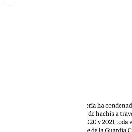
Miguel Alfonso
miércoles, 4 septiembre 2024, 16:35
Compartir:
La Audiencia Provincial de Almería ha condenad
traficar con grandes cantidades de hachís a trav
Roquetas de Mar
(Almería) en 2020 y 2021 toda v
implicados así como a un agente de la Guardia C