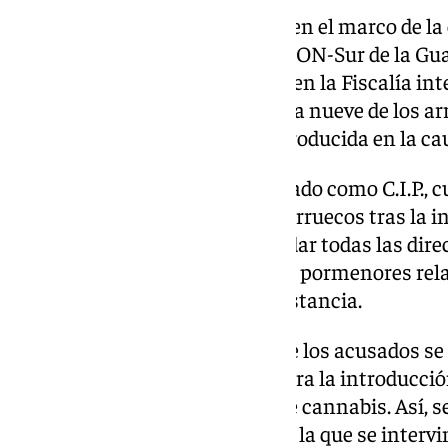
Las detenciones se produjeron en el marco de la 
agentes del ya extinto grupo OCON-Sur de la Guard
una veintena de detenidos, si bien la Fiscalía inte
sobreseimiento provisional para nueve de los ar
libre para una persona más introducida en la cau
El supuesto ‘cabecilla’, identificado como C.I.P.,
extradición dado que huyó a Marruecos tras la i
como la persona encargada de dar todas las dire
efectuarse las operaciones y los pormenores relat
custodia y distribución de la sustancia.
La sentencia apunta que seis de los acusados se
anteriores a octubre de 2020 para la introducción
grandes cantidades de resina de cannabis. Así, 
una el 21 de octubre de 2020, en la que se intervin