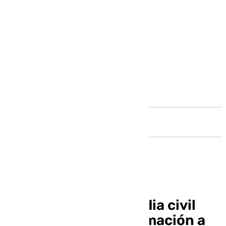
Andalucía
Absuelven a un guardia civil
acusado de dar información a