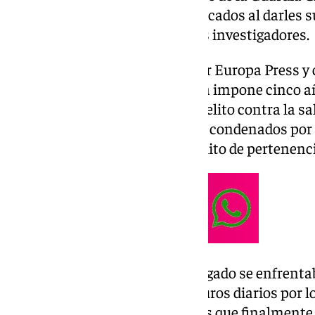
colaborado con el resto de implicados al darles 
desvelar los movimientos de los investigadores.
En su sentencia, consultada por Europa Press y c
Audiencia Provincial de Almería impone cinco a
cuatro de los acusados por un delito contra la sa
medio de prisión para otros dos condenados por 
todos han sido absueltos del delito de pertenenc
El agente de la Guardia Civil juzgado se enfrenta
meses de multa a razón de 12 euros diarios por lo
secretos y cohecho; unos delitos que finalment