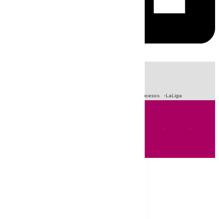
HOY
|
Fútbol
Primera División
Crisis Migratoria en Ceuta
Sucesos
LaLiga
Andalucía