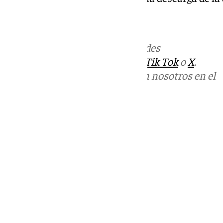
Más noticias de
101TV
en las redes
sociales:
Instagram
,
Facebook
,
Tik Tok
o
X
.
Puedes ponerte en contacto con nosotros en el
correo
informativos@101tv.es
Tags:
Últimas noticias