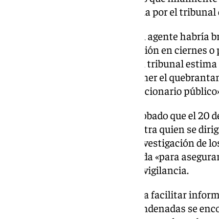
conforme a la prueba examinada por el tribunal 
Si bien la Fiscalía sostuvo que el agente habría 
información sobre la investigación en ciernes o p
a cambio de pagos en especie, el tribunal estima
relevancia necesaria para suponer el quebrantami
discreción que se impone al funcionario público»
La resolución judicial da por probado que el 20 
facilitó información a C.I.P., contra quien se dir
que huyó a Marruecos tras la investigación de lo
base a la petición de otra acusada «para asegura
vehículo» policial en labores de vigilancia.
De igual forma, el agente volvió a facilitar inf
siguiente, cuando una de las condenadas se enco