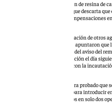
operaciones para la introducción de resina de ca
resto de los acusados, toda vez que descarta que
proporcionadas consiguiera compensaciones en 
reparación de su vehículo.
Así, el tribunal atendió la declaración de otros a
participaron en el caso, quienes apuntaron que la
día 20 de octubre de 2021, a raíz del aviso del r
Izabela’, toda vez que la información el día sigu
operación policial, que finalizó con la incautació
los ahora encausados».
De otro lado, el tribunal considera probado que 
emplearon sus propios barcos para introducir en
hachís, hasta cerca de 1.250 kilos en solo dos op
de Roquetas de Mar (Almería).