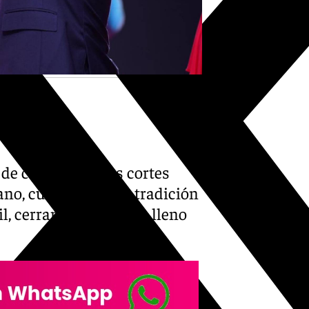
de caballos de las cortes
rrano, cumplió con la tradición
il, cerrando un desfile lleno