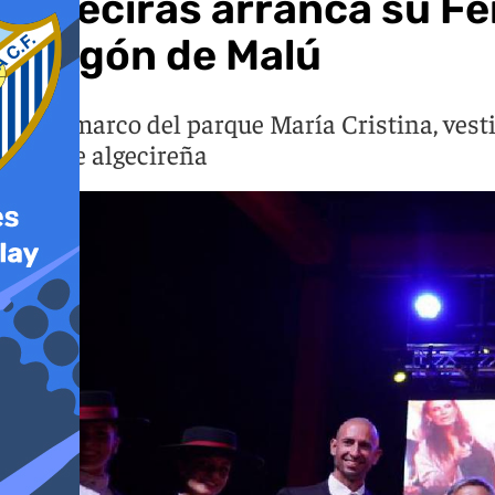
Algeciras arranca su Fer
pregón de Malú
En el marco del parque María Cristina, vest
grande algecireña