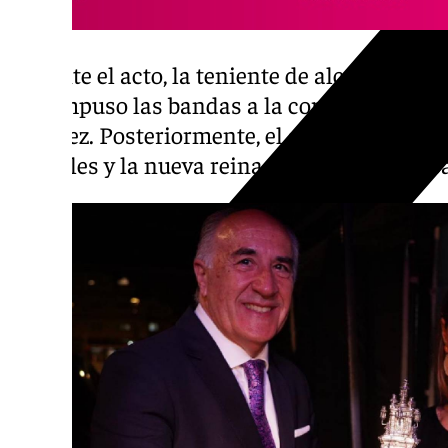
Durante el acto, la teniente de alcalde deleg
Cid, impuso las bandas a la corte infantil y
Vázquez. Posteriormente, el alcalde hizo lo
juveniles y la nueva reina de las fiestas, Alb