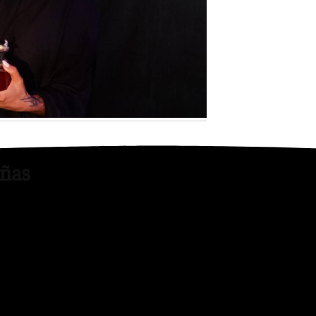
Youtube
eñas
on la aparición de la artista
 Juan Carlos Chaves. La
o discurso centrado en sus
udad.