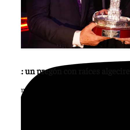
Malú: un pregón con raíces algecir
El momento más esperado de la noche llegó c
María Lucía Sánchez, Malú, presentada por
pregonera cautivó al público con un emotiv
vivencias de la infancia y juventud en la ci