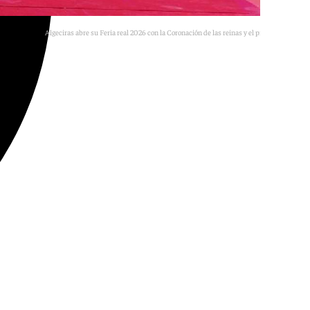
Algeciras abre su Feria real 2026 con la Coronación de las reinas y el pregón de Malú
A.A.