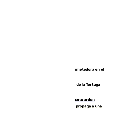
El año 2007, una generación muy prometedora en el
mundo del fútbol
Incendio forestal en el paraje Monte de la Tortuga
de Málaga
Incendio en un vertedero de Antequera: arden
chatarra, muebles y palets y el fuego se propaga a una
zona de monte