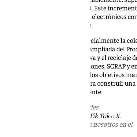
2023, más del doble que en 2010. Este increment
mayor demanda de dispositivos electrónicos co
adecuada gestión de su reciclaje.
La directora general valoró especialmente la co
Colectivos de Responsabilidad Ampliada del Pr
para mejorar la recogida selectiva y el reciclaje
cooperación entre administraciones, SCRAP y em
avanzar en el cumplimiento de los objetivos ma
añadió que este es el camino para construir una
responsable con el medio ambiente.
Más noticias de
101TV
en las redes
sociales:
Instagram
,
Facebook
,
Tik Tok
o
X
.
Puedes ponerte en contacto con nosotros en el
correo
informativos@101tv.es