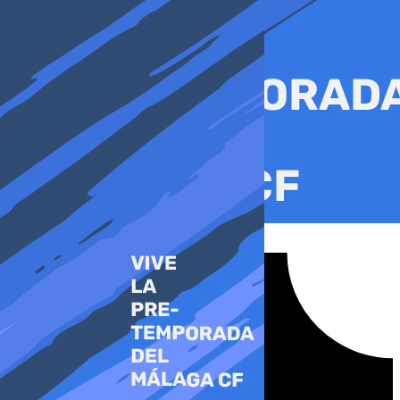
Ir
al
contenido
Tiktok