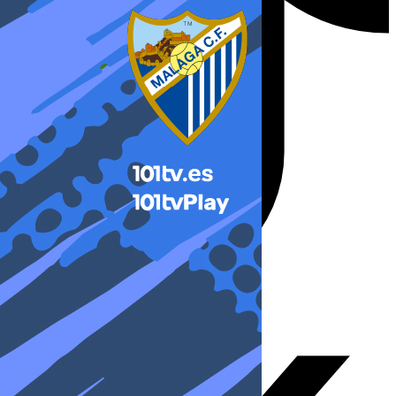
X-twitter