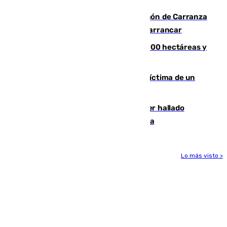
Las Palmas conquista el Trofeo Ramón de Carranza
y somete a un Cádiz que no termina de arrancar
El incendio de Niebla alcanza las 8.000 hectáreas y
mantiene desalojadas a 474 personas
El tenista checho Lehecka, nueva víctima de un
Rafa Jódar que está siendo imparable
Muere un hombre de 58 años tras ser hallado
inconsciente en una piscina en Cómpeta
Lo más visto >
Más noticias
Ver más >