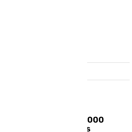
Andalucía
Andalucía recoge 53.000
toneladas de residuos