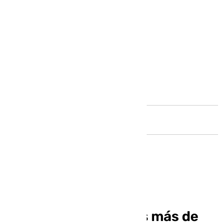
Andalucía
Andalucía suma 221
hectómetros cúbicos más de