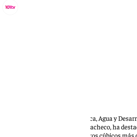
Miguel Alfonso
jueves, 16 octubre 2025, 11:41
Compartir:
El consejero de Agricultura, Pesca, Agua y Desarr
Andalucía, Ramón Fernández-Pacheco, ha desta
actualmente con 221 hectómetros cúbicos más d