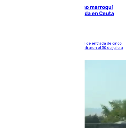
Expulsado de España un ciudadano marroquí
condenado por allanar una vivienda en Ceuta
La sentencia también contiene una prohibición de entrada de cinco
años al país y es uno de los inmigrantes que entraron el 30 de julio a
la ciudad autónoma