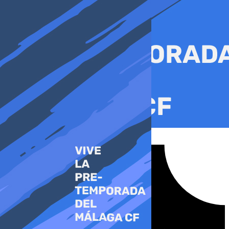
Ir
al
contenido
Tiktok