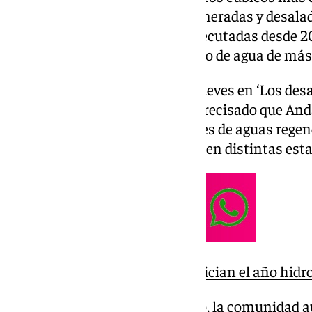
que antes, incluidas aguas regeneradas y desalad
infraestructuras hidráulicas ejecutadas desde 2
concretado, equivale al consumo de agua de más
Durante su intervención este jueves en ‘Los de
Press’, Fernández-Pacheco ha precisado que And
hectómetros cúbicos adicionales de aguas regene
sistemas terciarios habilitados en distintas es
Los embalses andaluces inician el año hidro
Junto a ello, según ha apuntado, la comunidad