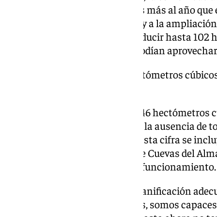
desalar 20 hectómetros cúbicos más al año que e
marcha de nuevas desaladoras y a la ampliación
cuenta con capacidad para conducir hasta 102 
subterránea «que antes no se podían aprovechar 
ndalucía dispone de 46 hectómetros cúbicos
antes se perdían en presas
Además, Andalucía dispone de 46 hectómetros c
antes se perdían en presas «por la ausencia de 
zonas de embalse muerto». En esta cifra se incl
potabilizadoras, entre ellas la de Cuevas del Alm
Almería, la última en entrar en funcionamiento.
«Con trabajo bien hecho, con planificación adec
las obras hidráulicas necesarias, somos capaces 