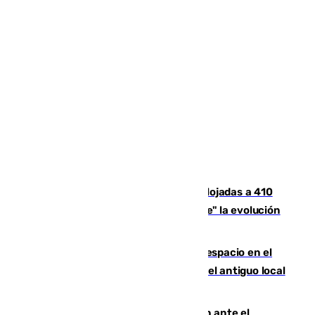
El incendio de Niebla mantiene desalojadas a 410
personas que siguen con "incertidumbre" la evolución
del viento
Las marcas internacionales ganan espacio en el
Centro de Málaga: la Tagliatella abre en el antiguo local
de Vox Sports Bar
Moreno pide extremar la precaución ante el