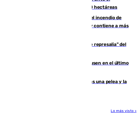
incendio de Niebla, que supera las 4.000 hectáreas
340 personas más desalojadas por el incendio de
Niebla, que mantiene a 410 evacuadas y contiene a más
de 500 efectivos trabajando
Italia responde ante las "medidas de represalia" del
Gobierno de Sánchez
El Sevilla se desinfla ante el Leverkusen en el último
ensayo (1-2)
Tensión en la prisión de Alhaurín tras una pelea y la
incautación de un punzón
Lo más visto >
Más noticias