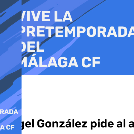
Ir
al
contenido
Ángel González pide al 