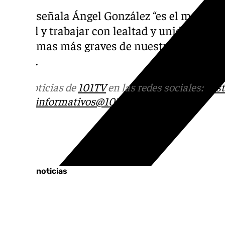
Como señala Ángel González “es el momento
ciudad y trabajar con lealtad y unidad para 
problemas más graves de nuestra ciudad, el
digna”.
Más noticias de
101TV
en las redes sociales:
Ins
correo
informativos@101tv.es
Tags:
Últimas noticias