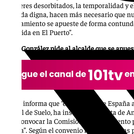
alquileres desorbitados, la temporalidad y el
vivienda digna, hacen más necesario que n
Ayuntamiento se apueste de forma contunde
protegida en El Puerto”.
Ángel González pide al alcalde que se apues
El edil informa que “el Gobierno de España a
Estatal de Suelo, ha instado a la Junta de A
para convocar la Comisión de Seguimiento p
Florida”. Según el convenio firmado por las 