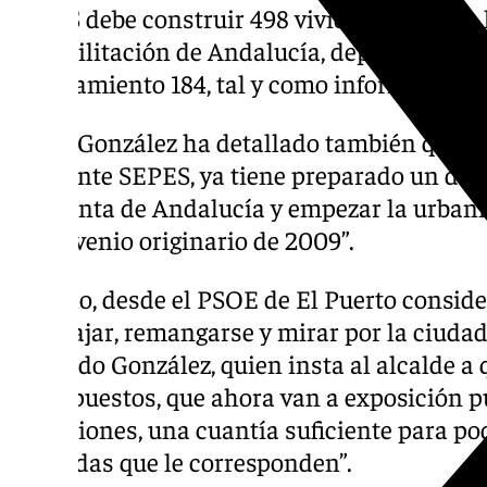
SEPES debe construir 498 viviendas, AVRA, 
Rehabilitación de Andalucía, dependiente de 
Ayuntamiento 184, tal y como informó el pr
Ángel González ha detallado también que “e
mediante SEPES, ya tiene preparado un desa
a la Junta de Andalucía y empezar la urban
el convenio originario de 2009”.
Por ello, desde el PSOE de El Puerto consid
a trabajar, remangarse y mirar por la ciudad 
indicado González, quien insta al alcalde a 
presupuestos, que ahora van a exposición pú
alegaciones, una cuantía suficiente para pod
viviendas que le corresponden”.