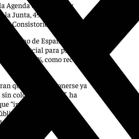
la Agenda de Vivienda y
la Junta, 499, y el
opio Consistorio portuense.
l gobierno de España,
rrollo parcial para proponer
ización al 50%, como recogía
eran que “hay que ponerse ya
sin colores políticos”, ha
que “incorpore en los
blica para recibir
er desarrollar las casi 200