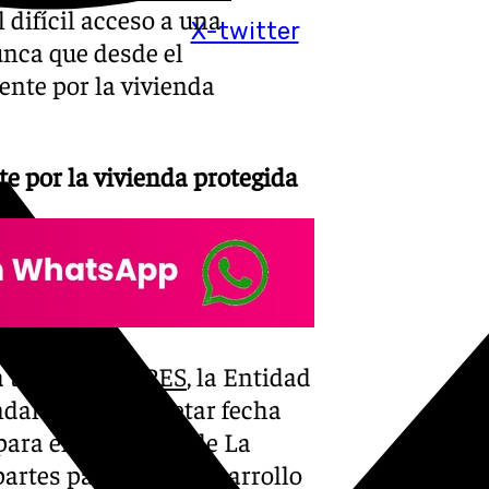
 difícil acceso a una
X-twitter
unca que desde el
nte por la vivienda
te por la vivienda protegida
 través de
SEPES
, la Entidad
ndalucía a concretar fecha
ara el desarrollo de La
partes para dicho desarrollo