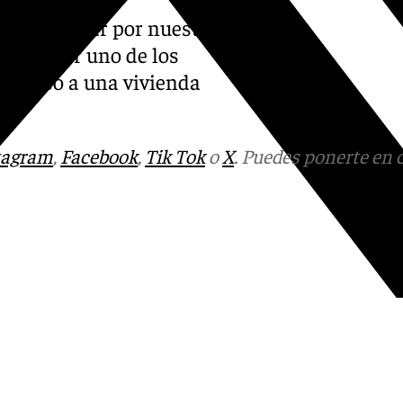
 de apostar por nuestra
enfrentar uno de los
 acceso a una vivienda
tagram
,
Facebook
,
Tik Tok
o
X
. Puedes ponerte en 