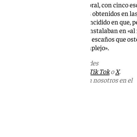
Con respecto al resultado electoral, con cinco es
Parlamento, los mismos que los obtenidos en la
autonómicas del año 2022, ha incidido en que, pe
las expectativas del partido se instalaban en «a
«mantiene» a la coalición en los escaños que os
legislatura en un contexto «complejo».
Más noticias de
101TV
en las redes
sociales:
Instagram
,
Facebook
,
Tik Tok
o
X
.
Puedes ponerte en contacto con nosotros en el
correo
informativos@101tv.es
Tags:
Últimas noticias