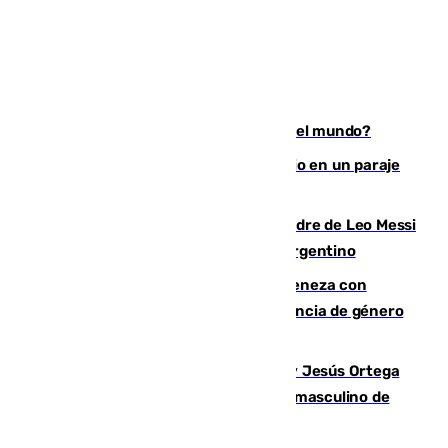
¿Es Tadej Pogacar el mejor ciclista del mundo?
Los Bomberos combaten un incendio en un paraje
de Granada
Muere a los 68 años Jorge Messi, padre de Leo Messi
y pieza fundamental en la carrera del argentino
Retiene a su mujer en su casa y ameneza con
quemar la vivienda: nuevo caso de violencia de género
en Málaga
Dos sevillanos de oro: Manuel Cruz y Jesús Ortega
ganan el campeonato del mundo sub19 masculino de
remo