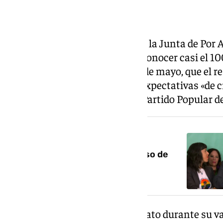
El candidato a la Presidencia de la Junta de Por 
lamentado este domingo, tras conocer casi el 10
elecciones autonómicas del 17 de mayo, que el re
coalición «no cumple» con las expectativas «de c
de echar a Moreno Bonilla y al Partido Popular d
NOTICIA RELACIONADA
La izquierda crece con el impulso de
Adelante Andalucía
Así lo ha manifestado el candidato durante su va