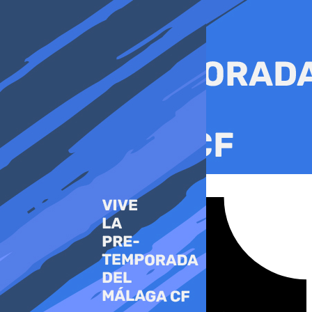
Ir
al
contenido
Tiktok