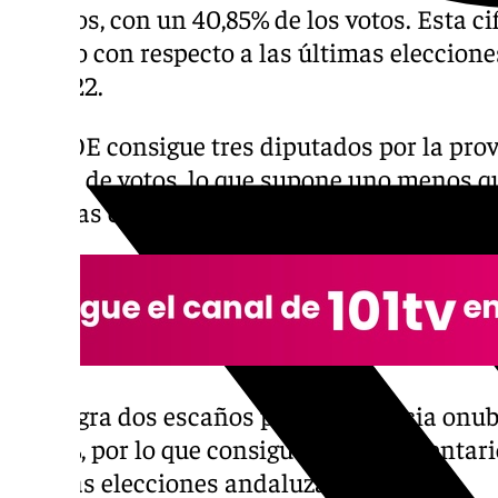
escaños, con un 40,85% de los votos. Esta ci
escaño con respecto a las últimas eleccion
en 2022.
El PSOE consigue tres diputados por la prov
25,16% de votos, lo que supone uno menos qu
pasadas elecciones autonómicas.
Vox logra dos escaños por la provincia onu
14,86%, por lo que consigue un parlamentari
últimas elecciones andaluzas.