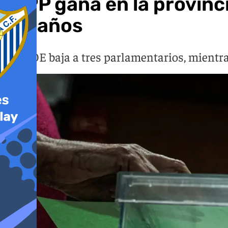
El PP gana en la provin
escaños
El PSOE baja a tres parlamentarios, mientr