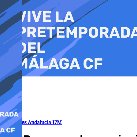
Ir
al
contenido
Elecciones Andalucía 17M