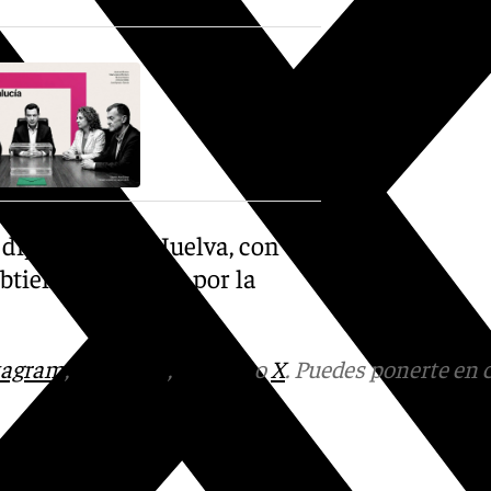
 diputado por Huelva, con un
btiene un escaño por la
tagram
,
Facebook
,
Tik Tok
o
X
. Puedes ponerte en 