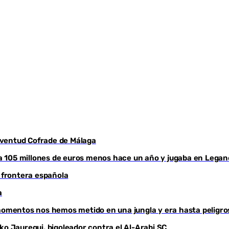
Youtube
Juventud Cofrade de Málaga
aba 105 millones de euros menos hace un año y jugaba en Legan
a frontera española
a
 momentos nos hemos metido en una jungla y era hasta peligro
ko Jauregui, bigoleador contra el Al-Arabi SC