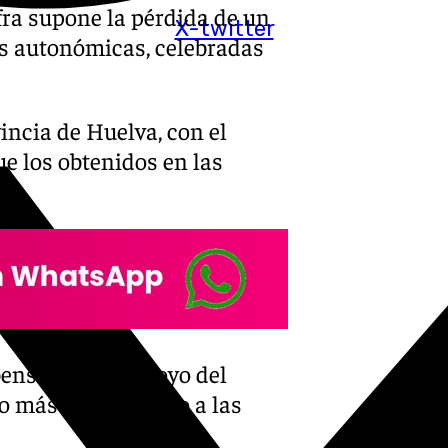
fra supone la pérdida de un
X-twitter
es autonómicas, celebradas
incia de Huelva, con el
e los obtenidos en las
bense, con un apoyo del
o más con respecto a las