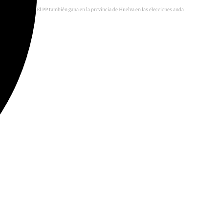
El PP también gana en la provincia de Huelva en las elecciones andaluzas del 17M.
Foto: E.P.