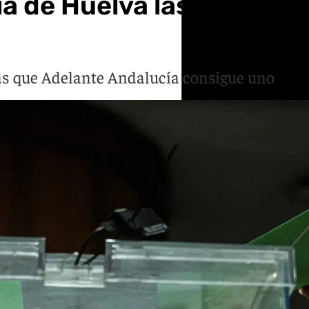
cia de Huelva las eleccio
as que Adelante Andalucía consigue uno