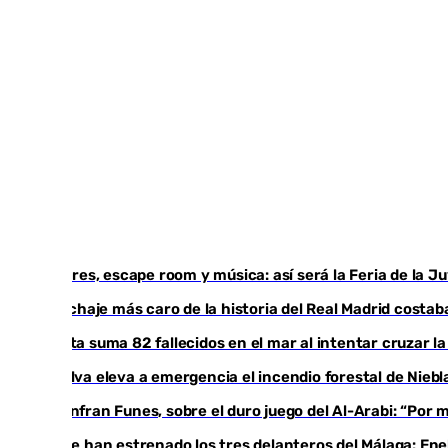
Talleres, escape room y música: así será la Feria de la 
El fichaje más caro de la historia del Real Madrid cost
Ceuta suma 82 fallecidos en el mar al intentar cruzar l
Huelva eleva a emergencia el incendio forestal de Niebl
Juanfran Funes, sobre el duro juego del Al-Arabi: “Por
Ya se han estrenado los tres delanteros del Málaga: Ene