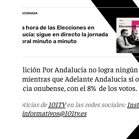
NOTICIA RELACIONADA
Última hora de las Elecciones en
Andalucía: sigue en directo la jornada
electoral minuto a minuto
La coalición Por Andalucía no logra ningún
5,56%, mientras que Adelante Andalucía sí o
provincia onubense, con el 8% de los votos.
Más noticias de
101TV
en las redes sociales:
Ins
correo
informativos@101tv.es