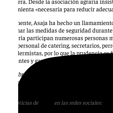
ganadera. Desde la asociación agraria insis
herramienta «necesaria para reducir adecu
Finalmente, Asaja ha hecho un llamamiento 
extremar las medidas de seguridad durante 
montería participan numerosas personas má
como personal de catering, secretarios, perr
o taxidermistas, por lo que la prudencia es
accidentes y garantizar que la temporada se
Descubre más noticias de 101TV en las rede
sociales:
Instagram
,
Facebook
,
Tik Tok
o
X
.
con nosotros en el correo
informativos@101t
Más noticias de
101TV
en las redes sociales:
Ins
correo
informativos@101tv.es