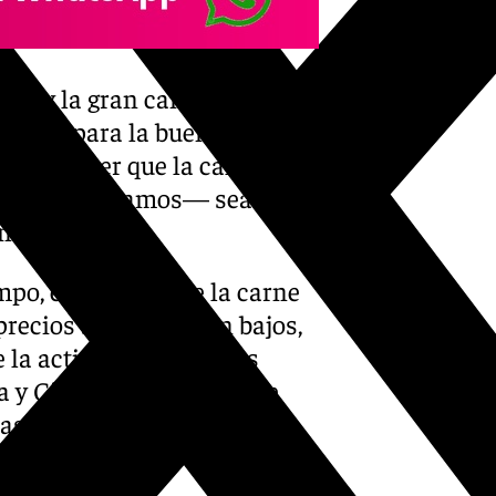
era y la gran cantidad de
o clave para la buena salud de
hace prever que la calidad de
e ciervos y gamos— sea
nterior.
mpo, el mercado de la carne
precios se mantienen bajos,
 la actividad. Según las
 y Ciudad Real, el kilo de
as que el de jabalí apenas