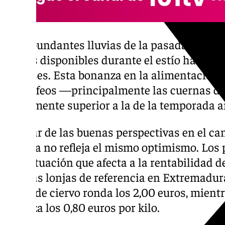
Las abundantes lluvias de la pasada primav
pastos disponibles durante el estío han sid
las reses. Esta bonanza en la alimentación 
los trofeos —principalmente las cuernas d
ligeramente superior a la de la temporada a
A pesar de las buenas perspectivas en el ca
de caza no refleja el mismo optimismo. Los 
una situación que afecta a la rentabilidad de
últimas lonjas de referencia en Extremadura
carne de ciervo ronda los 2,00 euros, mientr
alcanza los 0,80 euros por kilo.