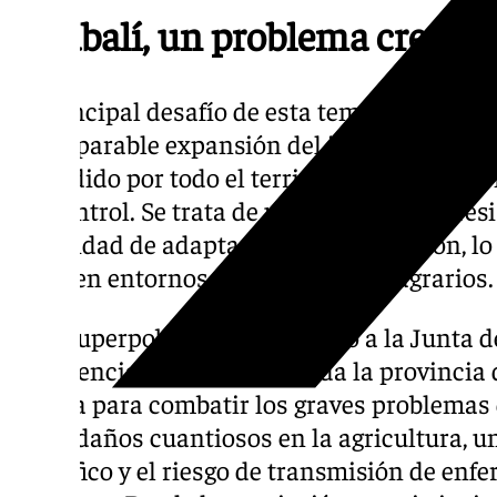
El jabalí, un problema crecien
El principal desafío de esta temporada, que f
la «imparable expansión del jabalí». Asaja s
extendido por todo el territorio, sino que
sin control. Se trata de una especie muy res
capacidad de adaptación y reproducción, lo
tanto en entornos forestales como agrarios.
Esta superpoblación ha llevado a la Junta d
emergencia cinegética en toda la provincia
adopta para combatir los graves problemas
como daños cuantiosos en la agricultura, u
de tráfico y el riesgo de transmisión de en