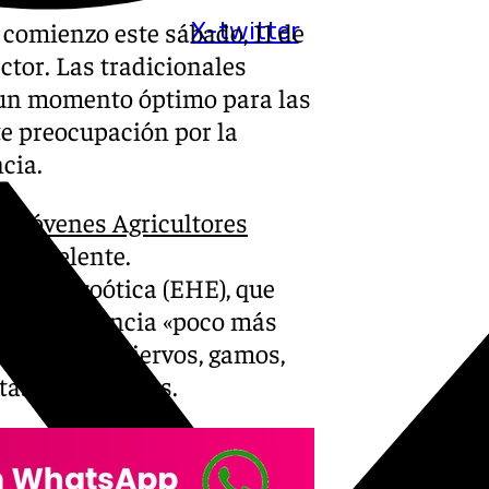
comienzo este sábado, 11 de
X-twitter
ctor. Las tradicionales
n un momento óptimo para las
te preocupación por la
cia.
e Jóvenes Agricultores
es excelente.
ca Epizoótica (EHE), que
 una incidencia «poco más
rantiza que ciervos, gamos,
tas condiciones.