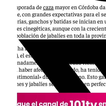
La temporada de
caza
mayor en Córdoba da 
octubre, con grandes expectativas para el se
monterías, ganchos y batidas se inician e
especies cinegéticas, aunque con la crecien
superpoblación de jabalíes en toda la provin
Según ha informado la
Asociación Agraria d
(Asaja)
, el estado sanitario de los animales 
Afortunadamente, la Enfermedad Hemorrági
podría haber afectado al ganado, ha tenido
que testimonial» durante el verano. Esto ga
muflones y jabalíes se encuentran en perfec