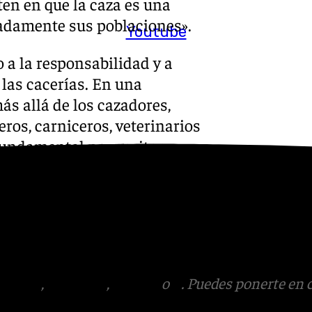
ten en que la caza es una
adamente sus poblaciones».
Youtube
a la responsabilidad y a
las cacerías. En una
s allá de los cazadores,
eros, carniceros, veterinarios
 fundamental para evitar
 desarrolle sin incidentes.
s
 Puedes ponerte en contacto
v.es
tagram
,
Facebook
,
Tik Tok
o
X
. Puedes ponerte en 