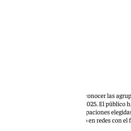
Lynx Devs
viernes, 21 febrero 2025, 15:07
Compartir:
Este jueves el jurado ha dado a conocer las agru
para las semifinales del COAC 2025. El público 
saber quiénes han sido las agrupaciones elegida
aficionado ha estado de acuerdo en redes con el fa