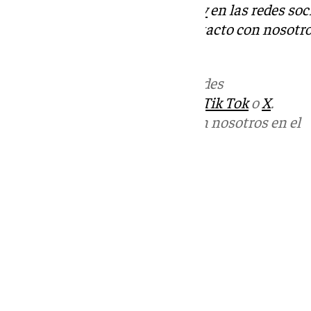
Descubre más noticias de
101Tv
en las redes soc
Tok
o
X
. Puedes ponerte en contacto con nosotro
informativos@101tv.es
Más noticias de
101TV
en las redes
sociales:
Instagram
,
Facebook
,
Tik Tok
o
X
.
Puedes ponerte en contacto con nosotros en el
correo
informativos@101tv.es
Tags:
Últimas noticias