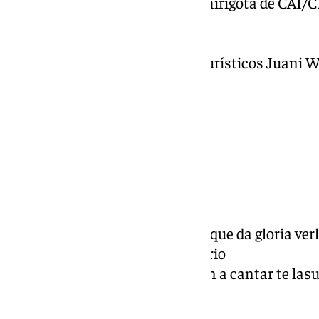
Chirigota: Los butaneros chirigota de CAI/
Comparsa: La Chulita
Coro: El Gallinero
Chirigota: Apartamentos turísticos Juani 
Comparsa: El Cementerio
Chirigota: Los Cagones
Miércoles, 26 de febrero:
Coro: El lado oscuro
Chirigota: Al cielo con él
Comparsa: Los Poderosos
Chirigota: Los James Bond que da gloria ver
Comparsa: Los del otro barrio
Chirigota: Cádiz, los que van a cantar te las
Comparsa: DESOBDC!