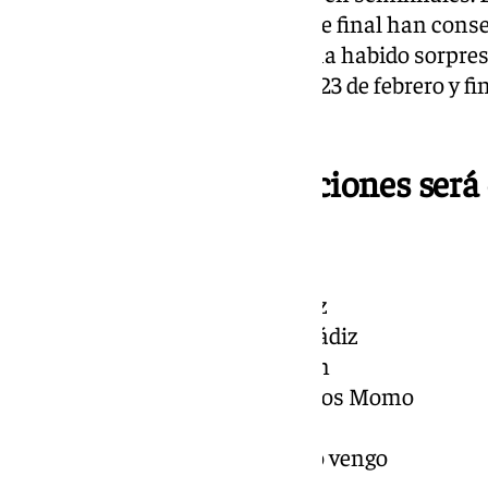
dos que estuvieron en cuartos de final han conse
la modalidad de coro tampoco ha habido sorpres
comienzo el próximo domingo, 23 de febrero y fin
febrero.
El orden de las actuaciones será 
Domingo, 23 de febrero:
Coro: Las entrañas de Cádiz
Comparsa: El corazón de Cádiz
Cuarteto: Ku Klux Klan Klan
Coro: Los guardianes del Dios Momo
Comparsa: La Resistencia
Chirigota: Cuando tu vas yo vengo
Comparsa: La Tribu