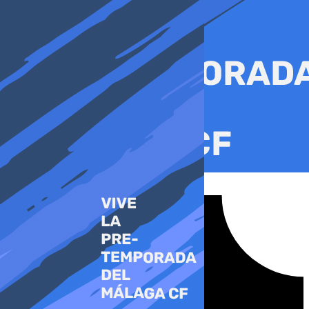
Ir
al
contenido
Tiktok