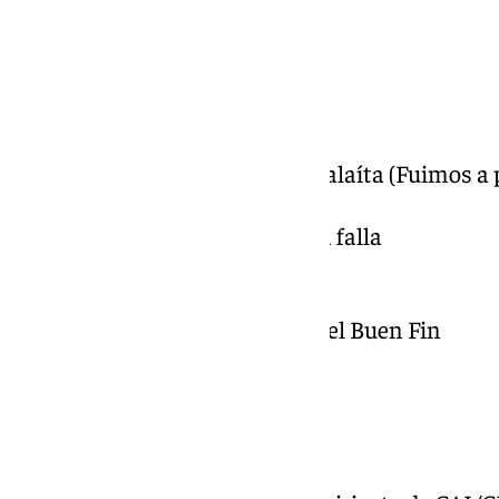
Chirigota: Los Inhumanos
Lunes, 24 de febrero:
Coro: La Desafinada
Chirigota: Comparsa Los Calaíta (Fuimos a p
toda la vida…
Cuarteto: Un clásico nunca falla
Coro: Cádiz, el show
Comparsa: Las Ratas
Chirigota: Los Hermanos del Buen Fin
Comparsa: La Valla
Martes, 25 de febrero:
Coro: ¡Que Barbaridad!