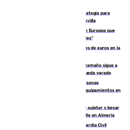
El Ayuntamiento desarrolla una estrategia para
recuperar la identidad patrimonial de Sevilla
España e Italia garantizan a la Unión Europea que
sus controles fronterizos son "temporales"
Sevilla ha invertido más de 6 millones de euros en la
transformación de su casco histórico
Susto en Marbella: un atún de gran tamaño sigue a
un bañista hasta la orilla de la playa y queda varado
Emvisesa refuerza la atención a personas
vulnerables con cesión de viviendas y equipamientos en
Sevilla
Condenado a dos años de cárcel por sujetar y besar
a una menor tras abordarla en plena calle en Almería
Persecución en Punta Umbría: la Guardia Civil