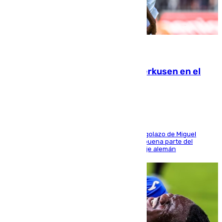
08.08.2026
El Sevilla se desinfla ante el Leverkusen en el
último ensayo (1-2)
El conjunto de Luis García se adelantó con un golazo de Miguel
Sierra y ofreció buenas sensaciones durante buena parte del
encuentro, pero acabó cediendo ante el empuje alemán