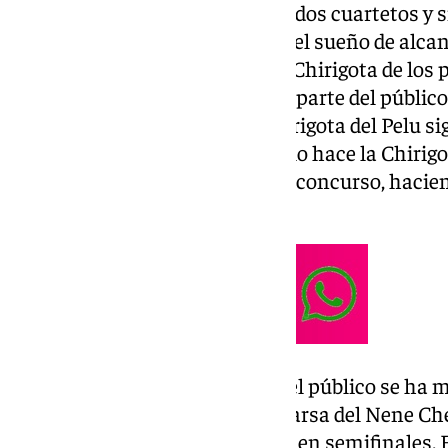
Diez comparsa, diez chirigotas, dos cuartetos y s
disputarán las semifinales con el sueño de alcan
28 de febrero. La ausencia de la Chirigota de los
Sheriff ha desatado críticas por parte del público
tras los fallos del jurado. La Chirigota del Pelu
las semifinales, como también lo hace la Chirigo
consecutivo las semifinales del concurso, haciend
el pasado concurso.
Con respecto a las comparsas, el público se ha 
aunque la ausencia de la Comparsa del Nene Che
puesto que mucha gente la veía en semifinales. E