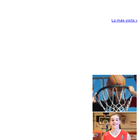
Lo más visto >
Más noticias
Ver más >