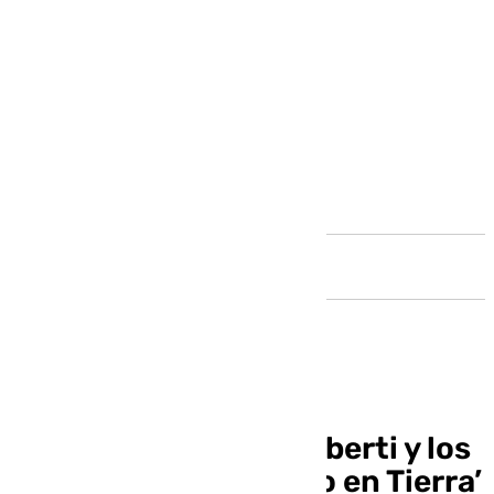
Andalucía
Cádiz homenajea a Alberti y los
100 años de ‘Marinero en Tierra’