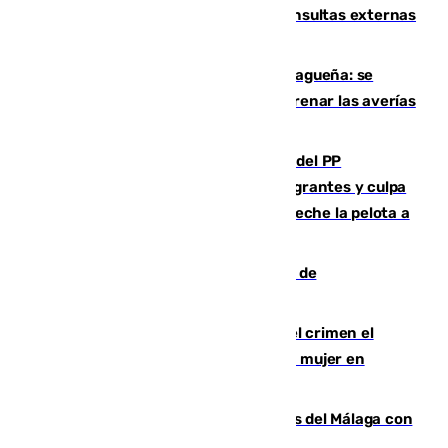
Vithas Málaga crece en cirugías, consultas externas
y altas en el primer semestre de 2026
Mejoras del agua en la Axarquía malagueña: se
sustituye una tubería de 50 años para frenar las averías
de agua en El Borge y Almáchar
Bendodo asegura que los gobiernos del PP
"cumplirán la ley" sobre los menores migrantes y culpa
al Gobierno por "inestabilidad": "Que no eche la pelota a
las comunidades"
Una ONG malagueña ganará un año de
comunicación gratuita con Apecom
Confiesa en un diario ser el autor del crimen el
hombre en prisión por asesinato de una mujer en
Benahavís
Juanpe vuelve a los entrenamientos del Málaga con
el grupo de manera progresiva