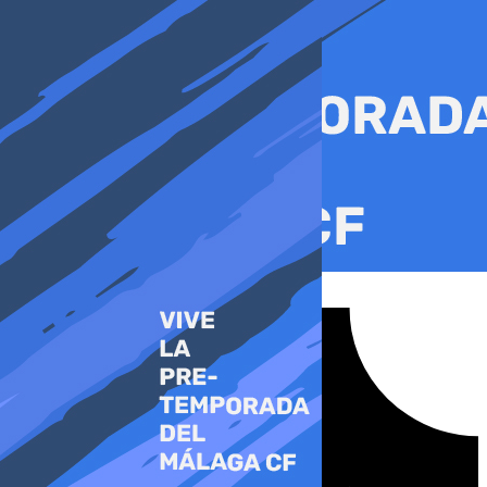
Ir
al
contenido
Tiktok