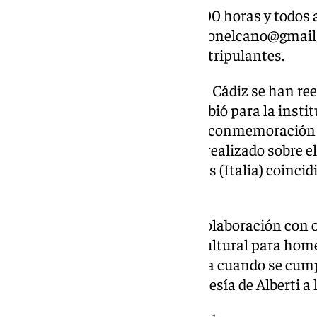
La salida está prevista a las 12,00 horas y todos
deben enviar un correo a
cadizconelcano@gmai
barco, puerto base y número de tripulantes.
Además, desde la Diputación de Cádiz se han ree
sonetos que Rafael Alberti escribió para la insti
repartidos durante los actos de conmemoración 
Tierra’. Además, el documental realizado sobre e
presentar en octubre en Nápoles (Italia) coincid
muerte.
El Ayuntamiento de Cádiz, en colaboración con o
ha organizado este programa cultural para home
más universales» de la provincia cuando se cum
publicación y para acercar la poesía de Alberti a 