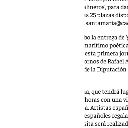
propuesta en torno al poema ‘Salineros’, para dar
la Bahía de Cádiz. Para ocupar las 25 plazas disp
inscripción previa en
biblioteca.santamaria@cad
A las 20,30 horas se llevará a cabo la entrega de 
que participarán en la travesía marítimo poética
próximo sábado. Para culminar esta primera jor
proyección del documental ‘Retornos de Rafael Alb
de Producciones Audiovisuales de la Diputación 
pasado mes de mayo en París.
La segunda jornada del programa, que tendrá lug
el ECCO, comenzará a las 19,00 horas con una vi
‘Vanguardias de los años sesenta. Artistas españo
recoge las 52 obras que artistas españoles regal
durante su exilio parisino. La visita será reali