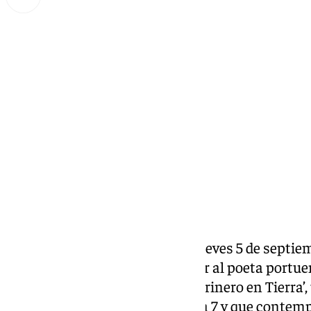
Miguel Alfonso
jueves, 5 septiembre 2024, 08:58
Compartir:
La ciudad de Cádiz inicia este jueves 5 de septi
con la que pretende homenajear al poeta portuen
de la publicación de su obra ‘Marinero en Tierra’
prolongarán hasta el sábado día 7 y que contemp