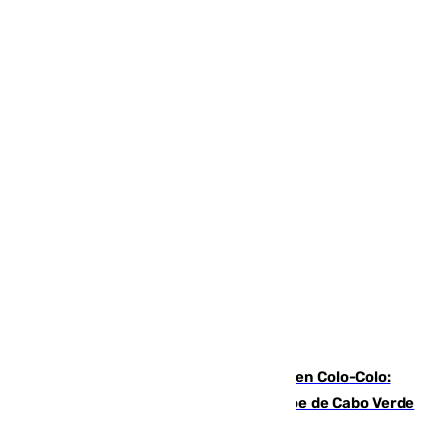
Vozinha, recibido como una estrella en Colo-Colo:
casi 30.000 aficionados arropan al héroe de Cabo Verde
en su presentación