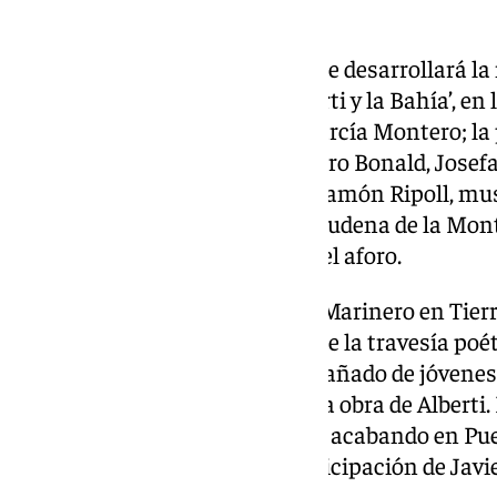
comisaria de la exposición.
Acto seguido, a las 19,30 horas se desarrollará l
Marinero en Tierra: Rafael Alberti y la Bahía’, en
del Instituto Cervantes, Luis García Montero; la 
Fundación José Manuel Caballero Bonald, Josefa 
profesora de literatura; y José Ramón Ripoll, mu
moderada por la periodista Almudena de la Mont
son gratuitas hasta completar el aforo.
Los actos de este centenario a ‘Marinero en Tierr
septiembre con la celebración de la travesía poét
de Luis García Montero, acompañado de jóvenes
recitando diferentes piezas de la obra de Alberti.
hasta El Puerto de Santa María, acabando en Pue
un acto que contará con la participación de Javie