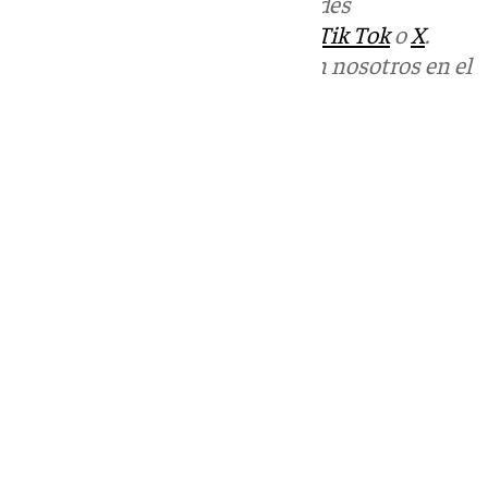
Más noticias de
101TV
en las redes
sociales:
Instagram
,
Facebook
,
Tik Tok
o
X
.
Puedes ponerte en contacto con nosotros en el
correo
informativos@101tv.es
Tags:
Últimas noticias