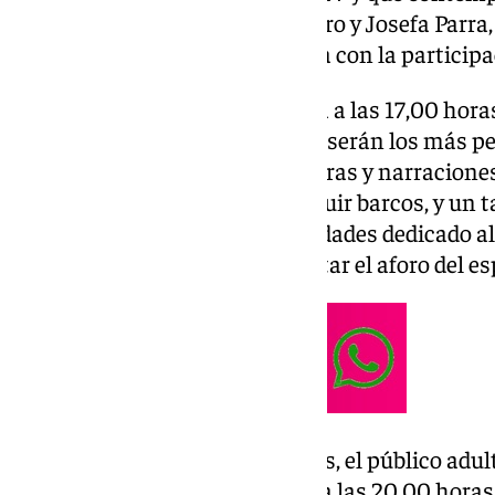
redonda con Luis García Montero y Josefa Parra
y una travesía marítima poética con la participa
Esta primera jornada arrancará a las 17,00 horas
Contemporánea (ECCO), donde serán los más pe
en la poesía de Alberti con lecturas y narracion
crear collages marinos y construir barcos, y un ta
y esculturas moldeables. Actividades dedicado al
gratuitas y libres hasta completar el aforo del es
Tras estas actividades infantiles, el público adul
centenario con una cata de sal a las 20,00 horas