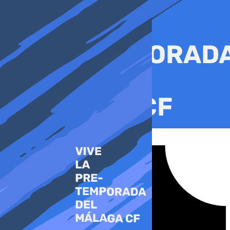
Ir
al
contenido
Tiktok