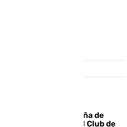
Andalucía
Campeonato de España de
Croquet GC en el Real Club de