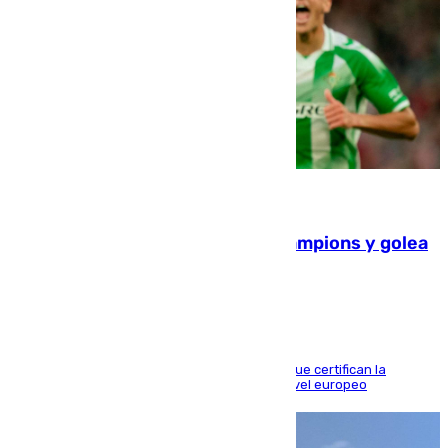
06.08.2026
El Betis supera el examen de Champions y golea
al Arsenal en Dublín (1-3)
Riquelme, Deossa y Fornals firman los tantos que certifican la
superioridad bética ante un rival de máximo nivel europeo