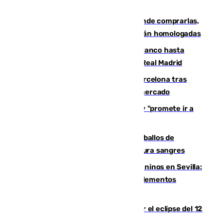
Gafas para el eclipse solar 2026: dónde comprarlas,
dónde conseguirlas y cómo saber si están homologadas
Vinícius Júnior seguirá vestido de blanco hasta
2032 tras cerrar su renovación con el Real Madrid
Rodrigo negocia su fichaje por el Barcelona tras
romper con el Madrid y revoluciona el mercado
El Rey traslada a Vivas su respaldo y "promete ir a
Ceuta" después de la crisis migratoria
El primer ciclo de las carreras de caballos de
Sanlúcar arranca este sábado con 27 pura sangres
Continúan los cierres de parques caninos en Sevilla:
se detectan alimentos que contienen elementos
peligrosos
Estos son los mejores sitios para ver el eclipse del 12