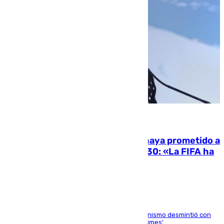
06.08.2026
El Gobierno niega que Infantino haya prometido a
Marruecos la final del Mundial 2030: «La FIFA ha
sido tajante»
La ministra Milagros Tolón asegura que el organismo desmintió con
rotundidad la información publicada por 'The Times'