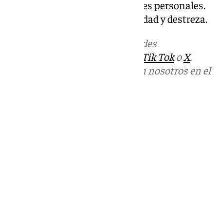
favorece y estrecha las relaciones personales.
Un deporte de estrategia, habilidad y destreza.
Más noticias de
101TV
en las redes
sociales:
Instagram
,
Facebook
,
Tik Tok
o
X
.
Puedes ponerte en contacto con nosotros en el
correo
informativos@101tv.es
Tags:
Cádiz
Últimas noticias