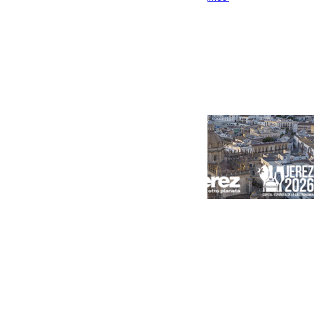
Portada
Andalucía
Sevilla
Málaga