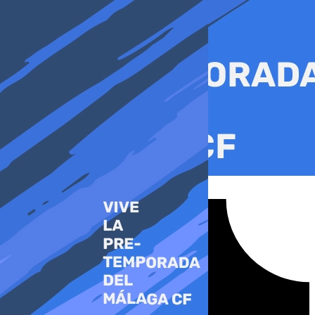
Ir
al
contenido
Tiktok