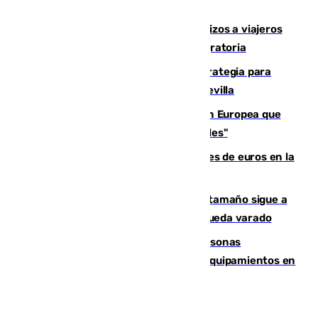
hectáreas
España establece controles fronterizos a viajeros
procedentes de Italia por la presión migratoria
El Ayuntamiento desarrolla una estrategia para
recuperar la identidad patrimonial de Sevilla
España e Italia garantizan a la Unión Europea que
sus controles fronterizos son "temporales"
Sevilla ha invertido más de 6 millones de euros en la
transformación de su casco histórico
Susto en Marbella: un atún de gran tamaño sigue a
un bañista hasta la orilla de la playa y queda varado
Emvisesa refuerza la atención a personas
vulnerables con cesión de viviendas y equipamientos en
Sevilla