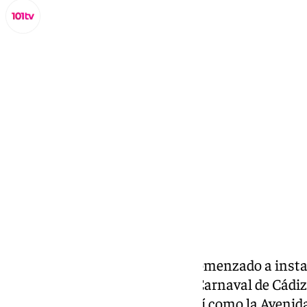
Lynx Devs
jueves, 30 enero 2025, 18:29
Compartir:
El Ayuntamiento de
Cádiz
ha comenzado a instal
que lucirá la ciudad durante el Carnaval de Cádi
un total de 35 calles y plazas, así como la Aveni