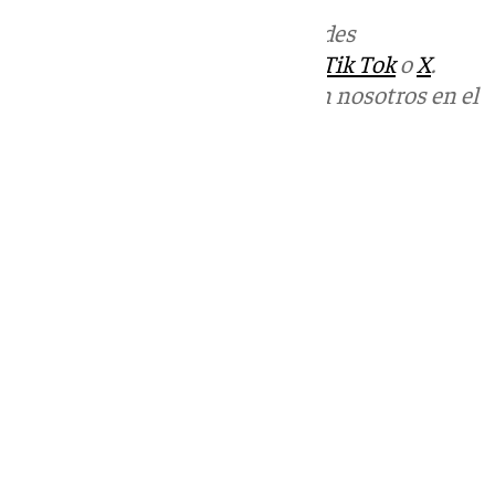
Más noticias de
101TV
en las redes
sociales:
Instagram
,
Facebook
,
Tik Tok
o
X
.
Puedes ponerte en contacto con nosotros en el
correo
informativos@101tv.es
Tags:
Últimas noticias