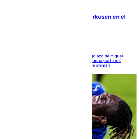
08.08.2026
El Sevilla se desinfla ante el Leverkusen en el
último ensayo (1-2)
El conjunto de Luis García se adelantó con un golazo de Miguel
Sierra y ofreció buenas sensaciones durante buena parte del
encuentro, pero acabó cediendo ante el empuje alemán