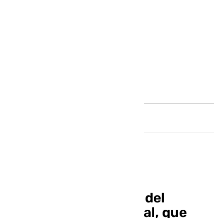
Andalucía
Comienza el montaje del
alumbrado de Carnaval, que