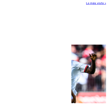
Lo más visto >
Más noticias
Ver más >