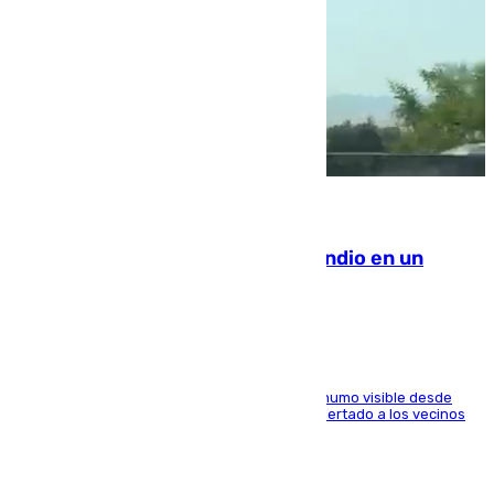
08.08.2026
Los Bomberos combaten un incendio en un
paraje de Granada
El fuego ha levantado una densa columna de humo visible desde
distintos puntos del Área Metropolitana y ha alertado a los vecinos
de la capital