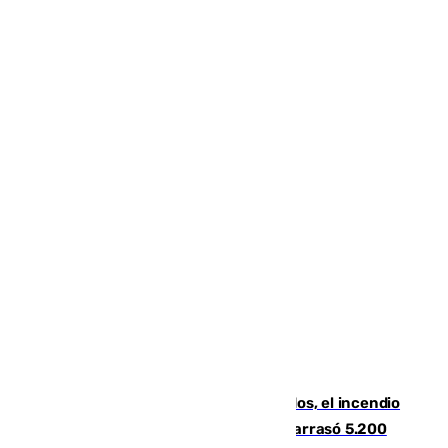
Un mes de la tragedia de Los Gallardos, el incendio
que acabó con la vida de 14 personas y arrasó 5.200