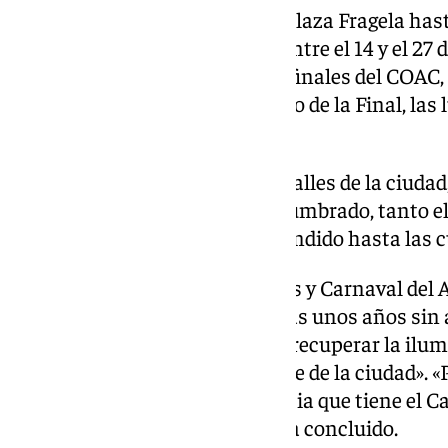
El horario del alumbrado de la Plaza Fragela hasta
horas a una de la madrugada. Entre el 14 y el 27 
fases de cuartos de final y semifinales del COAC,
las 2,30 horas y el 28, con motivo de la Final, 
hasta las 8 horas.
Durante la fiesta oficial en las calles de la ciudad
febrero al 9 de marzo, todo el alumbrado, tanto e
de la ciudad, permanecerá encendido hasta las 
La teniente de alcalde de Fiestas y Carnaval del
Gandullo, ha asegurado que «tras unos años sin
solo en la Plaza Fragela, se va a recuperar la il
merece la fiesta más importante de la ciudad». 
que una fiesta con la importancia que tiene el C
calles y plazas engalanadas», ha concluido.