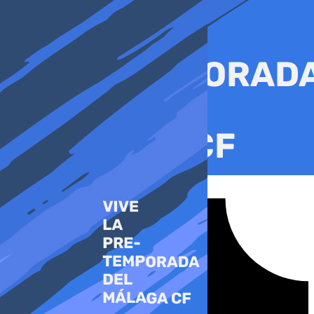
Ir
al
contenido
Tiktok