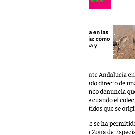
NOTICIA RELACIONADA
Alertan del peligro del pez araña en las
orillas de las playas de Andalucía: cómo
reconocerlo, qué hacer si te pica y
cómo evitarlo
La portavoz provincial de Adelante Andalucía en C
situación actual como el resultado directo de un
retrasos e inacción política. Blanco denuncia q
reaccionaron tarde, únicamente cuando el colec
la denuncia pública de unos vertidos que se orig
«Lo verdaderamente grave es que se ha permitido
continuado de aguas fecales a la Zona de Especi