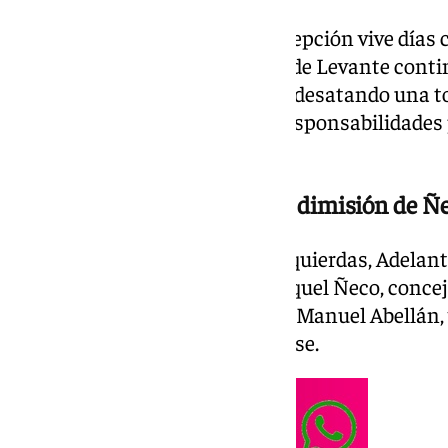
El litoral de La Línea de la Concepción vive días 
temporada veraniega. La playa de Levante conti
orden de la Junta de Andalucía, desatando una t
a Adelante Andalucía a exigir responsabilidades 
nivel municipal.
Adelante Andalucía exige la dimisión de Ñ
La formación andalucista de izquierdas, Adelant
formalmente la dimisión de Raquel Ñeco, concej
Ayuntamiento de La Línea, y de Manuel Abellán,
pública Arcgisa y concejal linense.