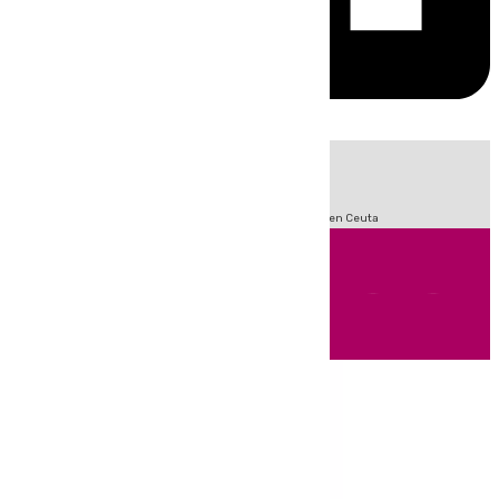
HOY
|
Sucesos
Incendios
Fútbol
LaLiga
Crisis Migratoria en Ceuta
Andalucía