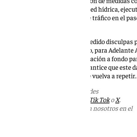
Arcgisa que certifican la ejecución de medidas co
Levante. Las obras de la nueva red hídrica, ejecut
han provocado cortes totales de tráfico en el pa
al inicio oficial de la temporada.
El equipo de gobierno local ha pedido disculpas p
malestar generado. Sin embargo, para Adelante 
suficientes: exigen una investigación a fondo par
crisis y un plan urgente que garantice que este da
entorno natural protegido no se vuelva a repetir.
Más noticias de
101TV
en las redes
sociales:
Instagram
,
Facebook
,
Tik Tok
o
X
.
Puedes ponerte en contacto con nosotros en el
correo
informativos@101tv.es
Tags: