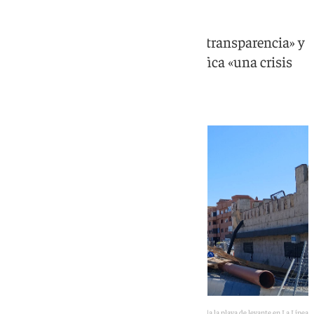
Leticia Blanco denuncia «falta de transparencia» y
«gestión deficiente» de lo que califica «una crisis
sanitaria y medioambiental»
Las obras del colector que mantienen cerrada la playa de levante en La Línea