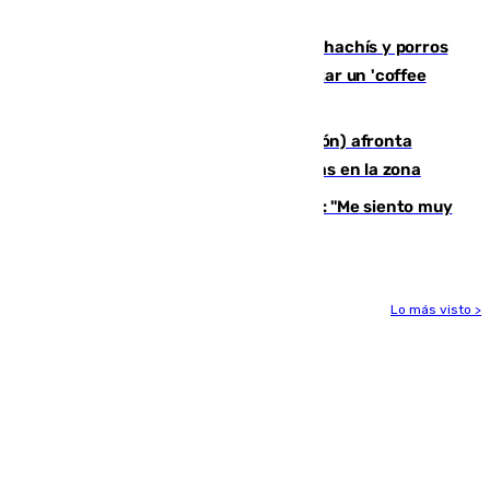
inconsciente en una piscina de El Palo
Cae una red que vendía marihuana, hachís y porros
en Marbella: cinco detenidos por regentar un 'coffee
shop'
El incendio forestal de Tírig (Castellón) afronta
horas claves ante el riesgo de tormentas en la zona
De la Fuente, homenajeado en Haro: "Me siento muy
emocionado"
Lo más visto >
Más noticias
Ver más >