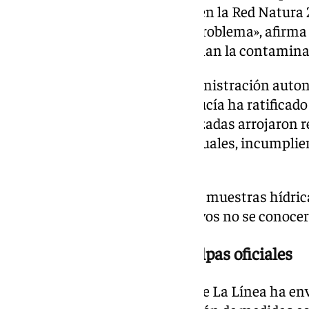
Oriental, un espacio integrado en la Red Natura
desconocía el alcance real del problema», afirma
Los análisis de la Junta confirman la contamin
La respuesta técnica de la administración auto
la situación. La Junta de Andalucía ha ratificado
que las muestras de agua analizadas arrojaron r
contaminación por aguas residuales, incumplie
calidad e higiene.
Aunque se han recogido nuevas muestras hídrica
entorno, los resultados definitivos no se conoc
Obras a contrarreloj y disculpas oficiales
Por su parte, el Ayuntamiento de La Línea ha env