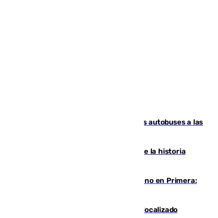
Málaga destinará 34 nuevos grandes autobuses a las
líneas de mayor ocupación de la EMT
El segundo mes de julio más cálido de la historia
intensifica los incendios en Europa
Las ganas de Larrubia ante su estreno en Primera:
"En busca de más sueños"
Muere un joven de 21 años tras ser localizado