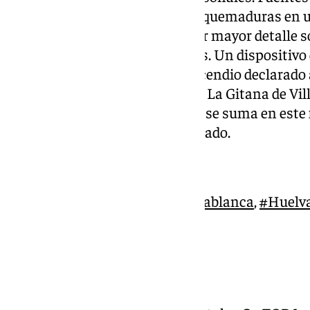
persona ha sufrido heridas por quemaduras en u
a un centro de salud, sin aportar mayor detalle s
una de las personas desalojadas. Un dispositivo 
Andalucía trabaja contra un incendio declarado 
este domingo en el paraje Finca La Gitana de Vill
Huelva, siendo un incendio que se suma en este 
en Beas, Granada, el pasado sábado.
29/06/2025 14.25 h.
ACTIVO | Incendio en
#Villablanca
,
#Huelv
Finca La Gitana
MEDIOS:
2 semipesados
️ 2 carga en tierra