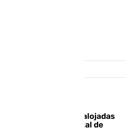
Andalucía
Cuatro personas desalojadas
por el incendio forestal de