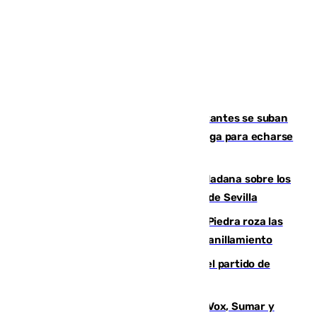
Un cartel intenta evitar que los visitantes se suban
encima de los leones del Puerto de Málaga para echarse
una foto
PSOE y Vox critican la consulta ciudadana sobre los
toldos que ha lanzado el Ayuntamiento de Sevilla
La laguna malagueña de Fuente de Piedra roza las
30.000 parejas de flamencos antes del anillamiento
Sigue en directo la retransmisión del partido de
pretemporada Málaga-Al-Arabi
La crisis migratoria de Ceuta une a Vox, Sumar y