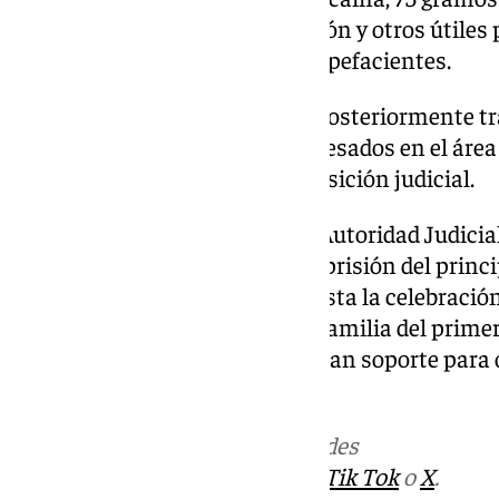
efectivo, una balanza de precisión y otros útiles
distribución de sustancias estupefacientes.
Los presuntos autores fueron posteriormente t
policiales, donde quedaron ingresados en el área
Jerez
, hasta ser puestos a disposición judicial.
Tras la comparecencia ante la Autoridad Judicial, 
Ministerio Fiscal, el ingreso en prisión del princ
cargos y medidas cautelares hasta la celebración 
dos detenidos, miembros de la familia del prime
de tráfico de drogas, y al que daban soporte para 
domicilio intervenido.
Más noticias de
101TV
en las redes
sociales:
Instagram
,
Facebook
,
Tik Tok
o
X
.