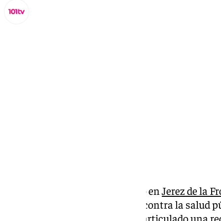
Lynx Devs
martes, 4 febrero 2025, 14:20
Compartir:
La Policía Nacional ha detenido en
Jerez de la F
presuntos autores de un delito contra la salud p
organización criminal y ha desarticulado una red