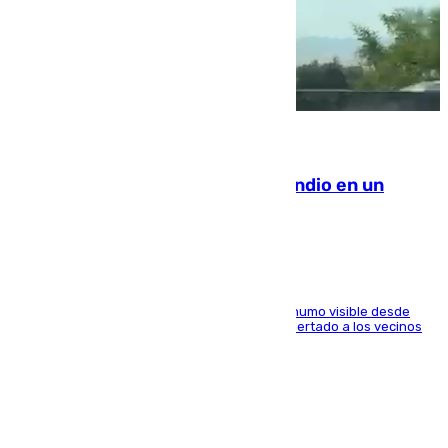
08.08.2026
Los Bomberos combaten un incendio en un
paraje de Granada
El fuego ha levantado una densa columna de humo visible desde
distintos puntos del Área Metropolitana y ha alertado a los vecinos
de la capital