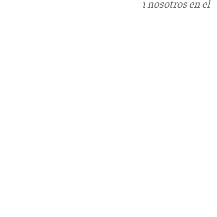
Puedes ponerte en contacto con nosotros en el
correo
informativos@101tv.es
Tags:
Jerez
Últimas noticias