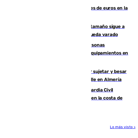
Sevilla ha invertido más de 6 millones de euros en la
transformación de su casco histórico
Susto en Marbella: un atún de gran tamaño sigue a
un bañista hasta la orilla de la playa y queda varado
Emvisesa refuerza la atención a personas
vulnerables con cesión de viviendas y equipamientos en
Sevilla
Condenado a dos años de cárcel por sujetar y besar
a una menor tras abordarla en plena calle en Almería
Persecución en Punta Umbría: la Guardia Civil
interviene más de 800 kilos de cocaína en la costa de
Huelva
Lo más visto >