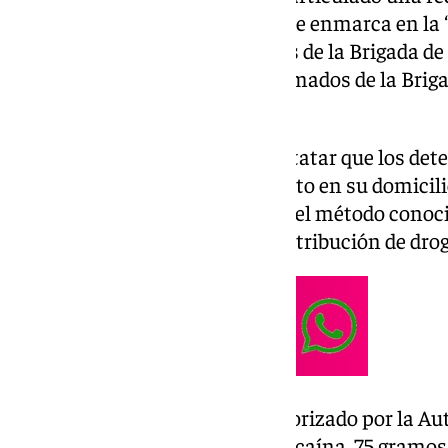
estupefacientes. La actuación se enmarca en la 
por el Grupo de Estupefacientes de la Brigada de P
colaboración de agentes uniformados de la Brig
comisaría de Jerez.
La investigación permitió constatar que los dete
sustancias estupefacientes tanto en su domicil
del mismo, empleando además el método conocid
“Telecoca”, consistente en la distribución de drog
En el registro del inmueble, autorizado por la Au
intervinieron: 104 gramos de cocaína, 75 gramos 