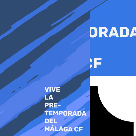
Ir
al
contenido
Tiktok