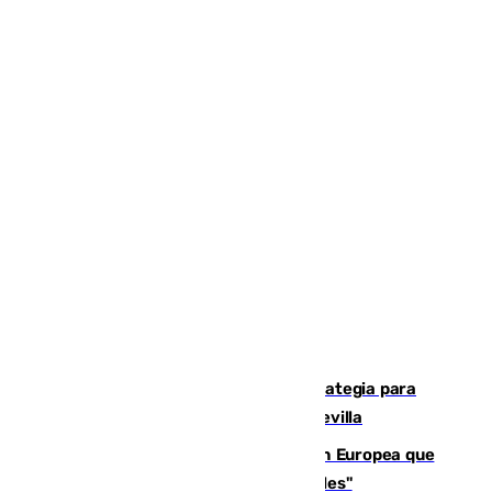
El Ayuntamiento desarrolla una estrategia para
recuperar la identidad patrimonial de Sevilla
España e Italia garantizan a la Unión Europea que
sus controles fronterizos son "temporales"