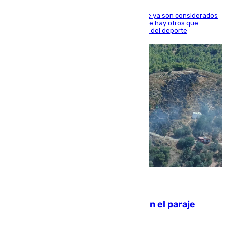
Hay varios jugadores de la nueva 'camada' que ya son considerados
estrellas como Lamine Yamal o Cubarsí, aunque hay otros que
apuntan a que podrán llegar marcar la historia del deporte
09.08.2026
Extinguido un incendio forestal en el paraje
Monte de la Tortuga de Málaga