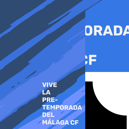
Ir
al
contenido
Tiktok