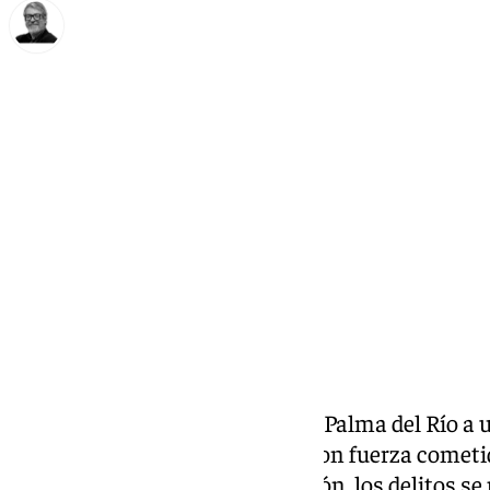
Francisco Marmolejo
martes, 14 octubre 2025, 12:30
Compartir:
La
Guardia Civil
ha detenido en Palma del Río a
presunta autora de tres robos con fuerza cometi
municipio. Según la investigación, los delitos s