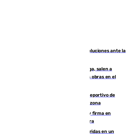
Más de 15.000 ceutíes claman por soluciones ante la
crisis migratoria
Los vecinos de Pedregalejo en Málaga, salen a
protestar en contra del resultado de las obras en el
paseo marítimo
Un incendio en un local del puerto deportivo de
Fuengirola genera una gran susto en la zona
Daniel Mérida derriba a Griekspoor y firma en
Montreal el mejor resultado de su carrera
Dos personas mueren y tres son heridas en un