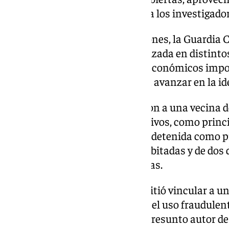
dormían. Este patrón permitió a los investigadore
Durante las primeras indagaciones, la Guardia Ci
tarjetas robadas había sido utilizada en distinto
localidad, lo que generó cargos económicos impo
Este hallazgo resultó clave para avanzar en la i
Las pruebas recabadas señalaron a una vecina de
numerosos antecedentes delictivos, como princip
Ante los indicios obtenidos, fue detenida como p
robo con fuerza en viviendas habitadas y de dos d
indebido de las tarjetas bancarias.
La investigación también permitió vincular a u
con antecedentes policiales, en el uso fraudulent
ello, ha sido investigado como presunto autor de 