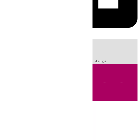
HOY
|
Incendios
Sucesos
Crisis Migratoria en Ceuta
Fútbol
LaLiga
Andalucía