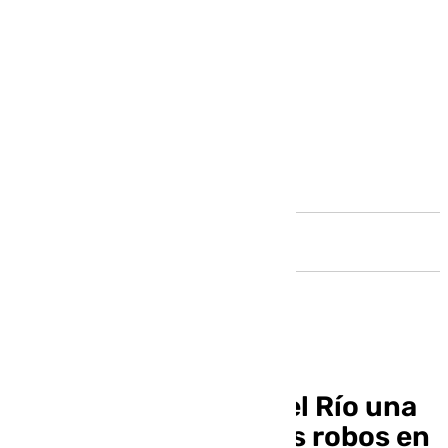
Andalucía
Detenida en Palma del Río una
mujer acusada de tres robos en