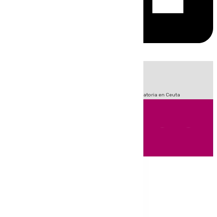
HOY
|
Sucesos
Fútbol
LaLiga
Primera División
Crisis Migratoria en Ceuta
Andalucía