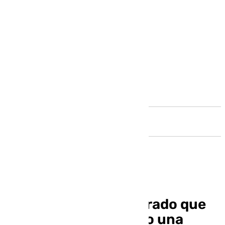
Andalucía
Detenido el enmascarado que
asaltó con un cuchillo una