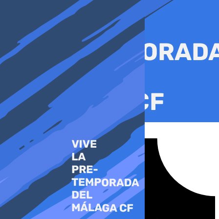
Ir
al
contenido
Tiktok