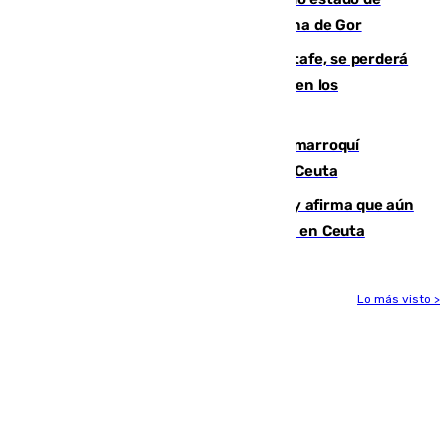
descomposición en la localidad granadina de Gor
Christantus Uche, delantero del Getafe, se perderá
toda la temporada por varias fracturas en los
ligamentos de su rodilla derecha
Expulsado de España un ciudadano marroquí
condenado por allanar una vivienda en Ceuta
Vivas niega la versión del Gobierno y afirma que aún
quedan entre 8.000 y 11.000 migrantes en Ceuta
Lo más visto >
Más noticias
Ver más >