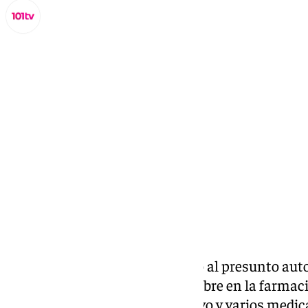
Lynx Devs
viernes, 13 diciembre 2024, 13:44
Compartir:
La Policía Nacional ha detenido al presunto auto
tuvo lugar el pasado 9 de diciembre en la farma
donde sustrajo dinero en efectivo y varios medi