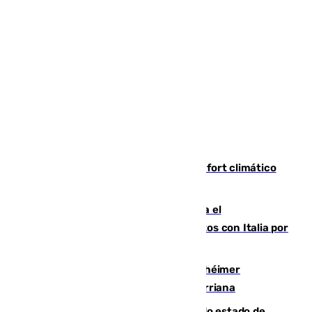
Málaga contabiliza 148 zonas de confort climático
para enfrentar las altas temperaturas
Marlaska notifica a la Unión Europea el
restablecimiento de controles fronterizos con Italia por
vía aérea y marítima
Hallan sin vida al granadino con Alzhéimer
desaparecido hace una semana en Churriana
Encuentran un cadáver en avanzado estado de