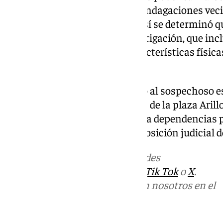
las cámaras de seguridad y las indagaciones veci
Provincial de Policía Judicial. Así se determinó 
antecedentes penales. La investigación, que incl
de seguridad y un cotejo de características físic
identidad del mismo.
De esta forma, la Policía arrestó al sospechoso e
diciembre en las inmediaciones de la plaza Arillo
Posteriormente, fue trasladado a dependencias po
sus derechos y se le puso a disposición judicia
Más noticias de
101TV
en las redes
sociales:
Instagram
,
Facebook
,
Tik Tok
o
X
.
Puedes ponerte en contacto con nosotros en el
correo
informativos@101tv.es