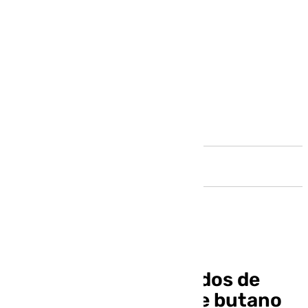
Andalucía
Detenidos dos acusados de
robar 19 bombonas de butano