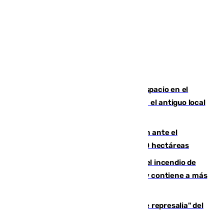
Las marca internacionales ganan espacio en el
Centro de Málaga: La Tagliatella abre en el antiguo local
de Vox Sports Bar
Moreno pide extremar la precaución ante el
incendio de Niebla, que supera las 4.000 hectáreas
340 personas más desalojadas por el incendio de
Niebla, que mantiene a 410 evacuadas y contiene a más
de 500 efectivos trabajando
Italia responde ante las "medidas de represalia" del
Gobierno de Sánchez