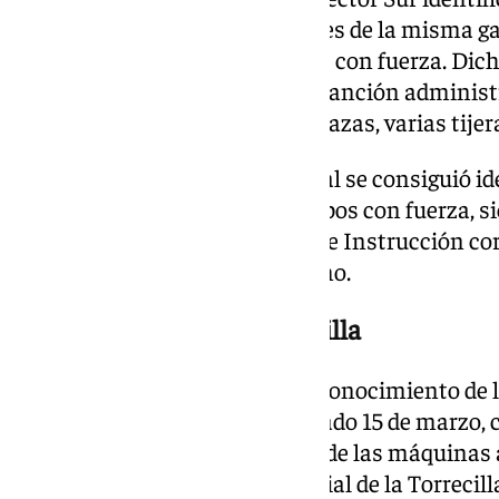
madrugada en las inmediaciones de la misma gas
útiles aptos para efectuar robos con fuerza. Dic
además de ser propuesto para sanción administra
peligrosos, entre ellos, unas tenazas, varias tijer
A raíz de la investigación policial se consiguió 
presuntos autores de ambos robos con fuerza, s
puestos a disposición del juez de Instrucción co
fuerza de 19 bombonas de butano.
Intento de robo en la Torrecilla
Otro de los hechos puestos en conocimiento de l
torno a las 04,00 horas del pasado 15 de marzo, 
sustraer la recaudación de una de las máquinas
gasolinera del Polígono Industrial de la Torrecill