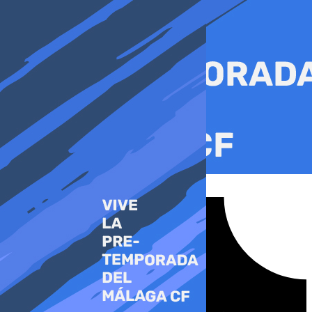
Ir
al
contenido
Tiktok