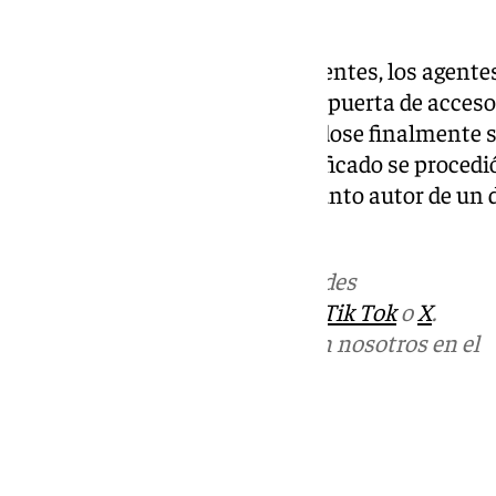
conseguirlo.
Realizadas las gestiones pertinentes, los agent
persona quien intentó forzar la puerta de acceso 
máquina aspiradora, marchándose finalmente si
vez el presunto autor fue identificado se procedi
disposición judicial como presunto autor de un d
tentativa.
Más noticias de
101TV
en las redes
sociales:
Instagram
,
Facebook
,
Tik Tok
o
X
.
Puedes ponerte en contacto con nosotros en el
correo
informativos@101tv.es
Tags:
Últimas noticias