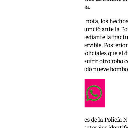
Sector Sur de la capital cordobesa.
Según informa la Policía en una nota, los hecho
del día 26 febrero, cuando se denunció ante la Po
diez bombonas de gas butano mediante la fractur
protegía, la cual ha quedado inservible. Posteri
nuevamente en dependencias policiales que el d
establecimiento había vuelto a sufrir otro robo c
bombonas de butano, sustrayendo nueve bomb
Días más tarde, mientras agentes de la Policía 
prestando sus servicios por el Sector Sur identif