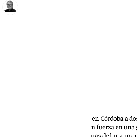
Francisco Marmolejo
jueves, 27 marzo 2025, 17:02
Compartir:
La
Policía Nacional
ha detenido en Córdoba a do
comisión de un delito de robo con fuerza en una 
supuestamente robar 19 bombonas de butano en 