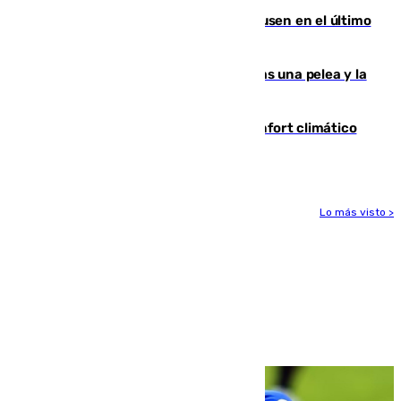
El Sevilla se desinfla ante el Leverkusen en el último
ensayo (1-2)
Tensión en la prisión de Alhaurín tras una pelea y la
incautación de un punzón
Málaga contabiliza 148 zonas de confort climático
para enfrentar las altas temperaturas
Lo más visto >
Más noticias
Ver más >