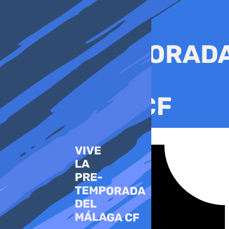
Ir
al
contenido
Tiktok