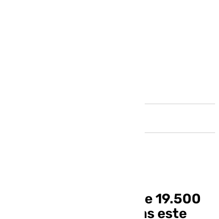
Andalucía
El 112 gestiona más de 19.500
avisos de emergencias este