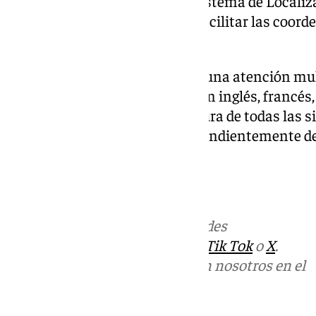
Además, el 112 dispone de un sistema de Locali
Móviles (AML), que sirve para facilitar las coor
llama.
El servicio en Andalucía ofrece una atención mu
avisos, además de en español, en inglés, francés
esta forma, garantiza la cobertura de todas las 
produzcan en Andalucía independientemente de 
persona que solicite asistencia.
Más noticias de
101TV
en las redes
sociales:
Instagram
,
Facebook
,
Tik Tok
o
X
.
Puedes ponerte en contacto con nosotros en el
correo
informativos@101tv.es