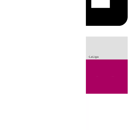
HOY
|
Incendios
Sucesos
Crisis Migratoria en Ceuta
Fútbol
LaLiga
Andalucía