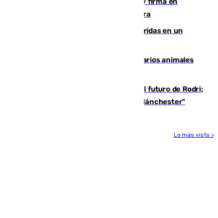
Daniel Mérida derriba a Griekspoor y firma en
Montreal el mejor resultado de su carrera
Dos personas mueren y tres son heridas en un
accidente de tráfico en Utrera
Estudiarán el comportamiento de varios animales
durante el eclipse
Maresca evita pronunciarse sobre el futuro de Rodri:
"Por el momento, el viernes estará en Mánchester"
Lo más visto >
Más noticias
Ver más >