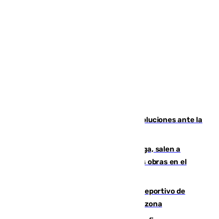
Más de 15.000 ceutíes claman por soluciones ante la
crisis migratoria
Los vecinos de Pedregalejo en Málaga, salen a
protestar en contra del resultado de las obras en el
paseo marítimo
Un incendio en un local del puerto deportivo de
Fuengirola genera una gran susto en la zona