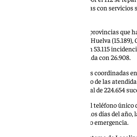
básicos, incidencias relacionadas con servicios s
salvamentos.
Almería se encuentra entre las provincias que 
emergencias este verano, junto Huelva (15.189), C
A la cabeza se sitúan Sevilla, con 53.115 inciden
52.077, Cádiz con 30.175 y Granada con 26.908.
A nivel regional, las emergencias coordinadas en
suponen casi el nueve por ciento de las atendida
donde se han gestionado un total de 224.654 suce
Emergencias 112 Andalucía es el teléfono único 
la Unión Europea, activo todos los días del año, l
tipo de situaciones de urgencia o emergencia.