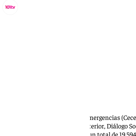
Miguel Alfonso
jueves, 5 septiembre 2024, 07:42
Compartir:
El Centro de Coordinación de Emergencias (Ce
Consejería de la Presidencia, Interior, Diálogo So
Administrativa, ha coordinado un total de 19.594