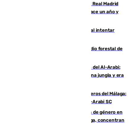
El fichaje más caro de la historia del Real Madrid
costaba 105 millones de euros menos hace un año y
jugaba en Leganés
Ceuta suma 82 fallecidos en el mar al intentar
cruzar la frontera española
Huelva eleva a emergencia el incendio forestal de
Niebla
Juanfran Funes, sobre el duro juego del Al-Arabi:
“Por momentos nos hemos metido en una jungla y era
hasta peligroso”
Ya se han estrenado los tres delanteros del Málaga:
Eneko Jauregui, bigoleador contra el Al-Arabi SC
35 mujeres asesinadas por violencia de género en
España en este 2026: Andalucía y Málaga, concentran
el foco de la tragedia