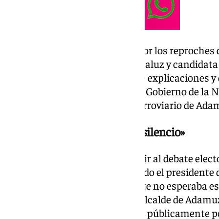
Esta polémica llega originada por los reproche
secretaria general del PSOE andaluz y candidata 
María Jesús Montero, la falta de explicaciones y
responsabilidades por parte del Gobierno de l
de 100 días desde el siniestro ferroviario de Ada
El alcalde prefiere «guardar silencio»
«Estaba tardando mucho en salir al debate electo
Adamuz. Finalmente lo ha sacado el presidente d
Juanma Moreno, y sinceramente no esperaba esta
tan doloroso», ha asegurado el alcalde de Adamu
había pronunciado hasta ahora públicamente por