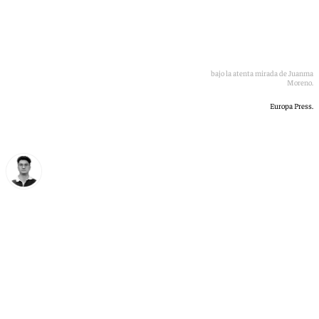
Rafael Moreno Reyes, alcalde de Adamuz, se dirige a la prensa bajo la atenta mirada de Juanma
Moreno.
Europa Press.
Ignacio Pérez
martes, 12 mayo 2026, 09:57
Compartir: