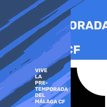
Ir
al
contenido
Tiktok