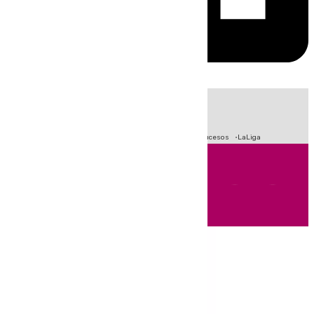
HOY
|
Fútbol
Primera División
Crisis Migratoria en Ceuta
Sucesos
LaLiga
Andalucía