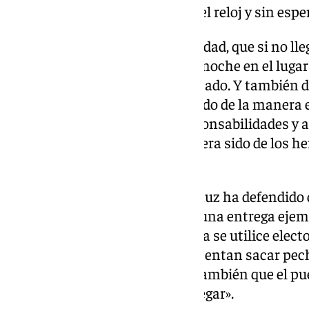
frente sin preguntar, sin mirar el reloj y sin esp
«Por eso digo, con absoluta claridad, que si no ll
por quienes estuvieron aquella noche en el lugar 
municipal, no sé qué habría pasado. Y también di
Adamuz no se hubiera movilizado de la manera en 
estarían pidiendo muchas responsabilidades y a
antes de preguntarse «qué hubiera sido de los he
después del pasar el siniestro».
Por todo ello, el alcalde de Adamuz ha defendido
silencio, con humanidad y con una entrega ejemp
que no va a «consentir que ahora se utilice elec
Adamuz porque quienes hoy intentan sacar pec
se falló aquella noche y saben también que el 
otros tardaron demasiado en llegar».