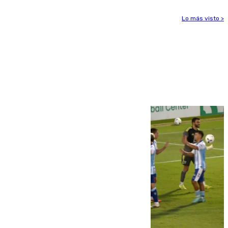
Lo más visto >
Más noticias
Ver más >