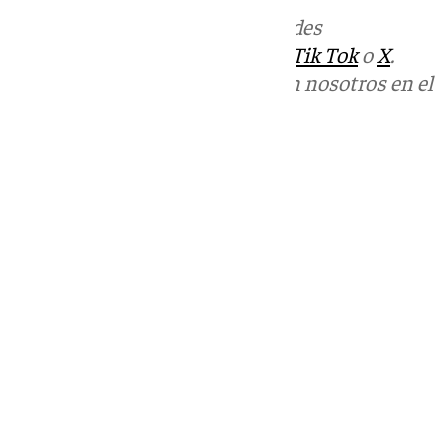
Más noticias de
101TV
en las redes
sociales:
Instagram
,
Facebook
,
Tik Tok
o
X
.
Puedes ponerte en contacto con nosotros en el
correo
informativos@101tv.es
Tags:
Últimas noticias