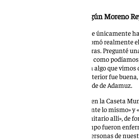
Una coordinación tardía, según Moreno Re
«Una hora después del accidente únicamente ha
El dispositivo de emergencias tomó realmente el 
campaña’ pasadas las 22:00 horas. Pregunté una. 
al mando, tuvimos a apañarnos como podíamos,
formación, repito. Eso evidencia algo que vimos 
llegó tarde. La coordinación posterior fue buena, 
después», ha proseguido el alcalde de Adamuz.
Sobre el dispositivo desplegado en la Caseta Mu
relatado que «ocurrió exactamente lo mismo» y «
movilizó ningún dispositivo sanitario allí», de f
presentes durante todo ese tiempo fueron enferm
ayuda a domicilio de Adamuz, personas de nuest