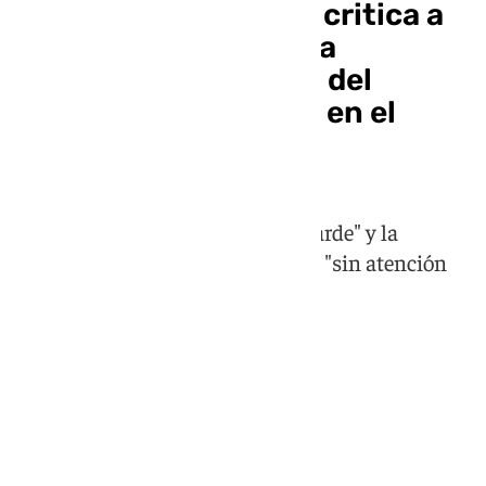
El alcalde de Adamuz critica a
Juanma Moreno por la
«utilización política» del
accidente ferroviario en el
debate
Ha criticado que "la ayuda llegó tarde" y la
mayoría de los heridos estuvieron "sin atención
sanitaria organizada"