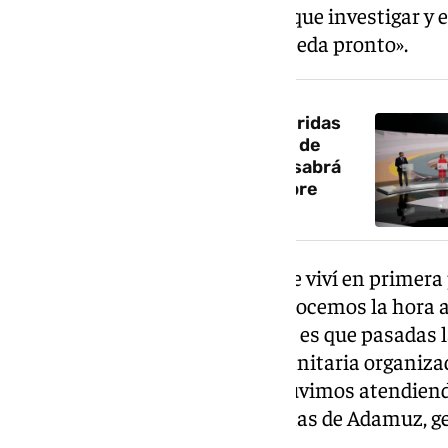
dejar trabajar a quienes tienen que investigar y 
lo ocurrido, y espero que eso suceda pronto».
NOTICIA RELACIONADA
El debate se juega entre dos heridas
abiertas: del «todos contra mí» de
Moreno por los cribados al «se sabrá
toda la verdad» de Montero sobre
Adamuz
Acto seguido, ha relatado «lo que viví en primer
lugar del accidente». «Todos conocemos la hora a 
que muchas personas no saben es que pasadas la
heridos seguían sin atención sanitaria organiz
cerca de dos horas, quienes estuvimos atendiend
principalmente, vecinos y vecinas de Adamuz, ge
detallado.