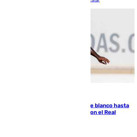
partido de los de Funes contra el conjunto de Catar
06.08.2026
Vinícius Júnior seguirá vestido de blanco hasta
2032 tras cerrar su renovación con el Real
Madrid