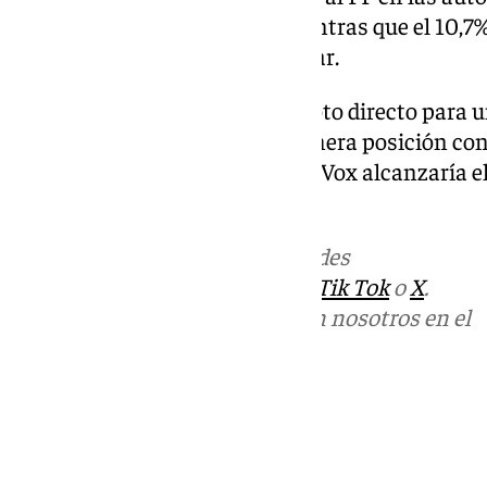
unas elecciones generales, mientras que el 10,7%
decantaría por el Partido Popular.
En cuanto a la estimación de voto directo para 
generales, el PP aparece en primera posición con
seguido del PSOE con un 22,8%. Vox alcanzaría e
obtendría un 4,7%.
Más noticias de
101TV
en las redes
sociales:
Instagram
,
Facebook
,
Tik Tok
o
X
.
Puedes ponerte en contacto con nosotros en el
correo
informativos@101tv.es
Tags:
Últimas noticias