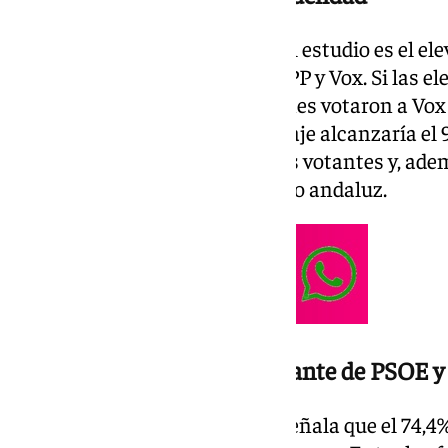
Uno de los principales datos del estudio es el ele
mantienen los electorados del PP y Vox. Si las 
repitieran hoy, el 97,4% de quienes votaron a Vox
que en el caso del PP el porcentaje alcanzaría el
con mayor estabilidad entre sus votantes y, adem
formación del próximo Gobierno andaluz.
Adelante Andalucía, por delante de PSOE y
En términos generales, el CIS señala que el 74,4%