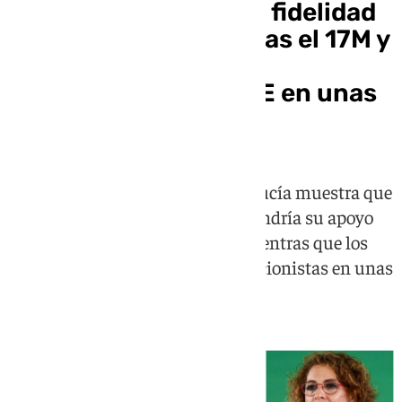
El CIS refleja una alta fidelidad
de voto en PP y Vox tras el 17M y
apunta a una mayor
movilización del PSOE en unas
generales
El estudio postelectoral de Andalucía muestra que
la mayoría de los votantes mantendría su apoyo
en unas nuevas autonómicas, mientras que los
socialistas captarían más abstencionistas en unas
elecciones al Congreso