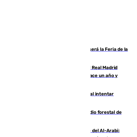
Talleres, escape room y música: así será la Feria de la
Juventud Cofrade de Málaga
El fichaje más caro de la historia del Real Madrid
costaba 105 millones de euros menos hace un año y
jugaba en Leganés
Ceuta suma 82 fallecidos en el mar al intentar
cruzar la frontera española
Huelva eleva a emergencia el incendio forestal de
Niebla
Juanfran Funes, sobre el duro juego del Al-Arabi: