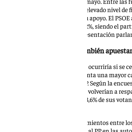
mismo voto que emitió el 17 de mayo. Entre las f
Andalucía también registra un elevado nivel de f
votantes dispuestos a repetir su apoyo. El PSOE
Por Andalucía se sitúa en el 82,2%, siendo el pa
entre las formaciones con representación parla
Los votantes de Montero también apuesta
El informe también analiza qué ocurriría si se c
En ese escenario, el PSOE presenta una mayor c
votantes autonómicos que el PP. Según la encues
apoyaron al PSOE en Andalucía volverían a resp
generales. En el caso del PP, el 73,6% de sus vota
Núñez Feijóo.
El estudio también refleja movimientos entre lo
Casi un 10% de quienes votaron al PP en las au