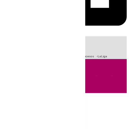
HOY
|
Fútbol
Primera División
Crisis Migratoria en Ceuta
Sucesos
LaLiga
Andalucía