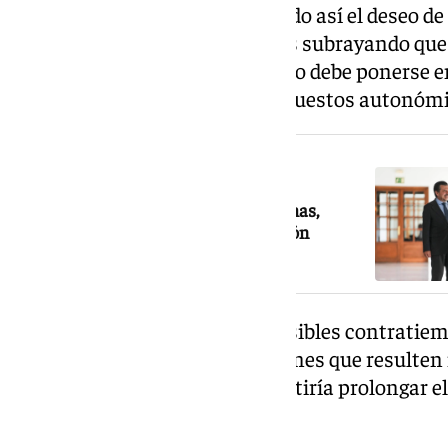
hace apenas dos días, asumiendo así el deseo de
cuanto antes. Moreno lleva días subrayando que
minuto» y que el nuevo Ejecutivo debe ponerse 
comenzar a elaborar los presupuestos autonómi
NOTICIA RELACIONADA
Así será el debate de investidura: fechas,
intervenciones y cómo será la votación
Con el fin de dar cobertura a posibles contratie
acordado habilitar «todos los lunes que resulten
de nuevos debates, lo que permitiría prolongar el
resuelve en la primera semana.