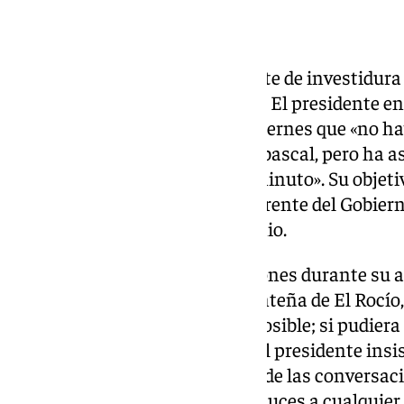
Juanma Moreno llegará al debate de investidura 
sin un acuerdo cerrado con Vox. El presidente en
Andalucía ha reconocido este viernes que «no ha
con la formación de Santiago Abascal, pero ha a
continuarán «hasta el último minuto». Su objetiv
necesario para ser reelegido al frente del Gobier
tendrá lugar el martes 30 de junio.
Moreno realizó estas declaraciones durante su as
de las Yeguas, en la aldea almonteña de El Rocío
es que haya gobierno lo antes posible; si pudiera 
depende de nosotros», afirmó. El presidente insis
sigue abierto y que el propósito de las conversa
intereses generales de los andaluces a cualquier 