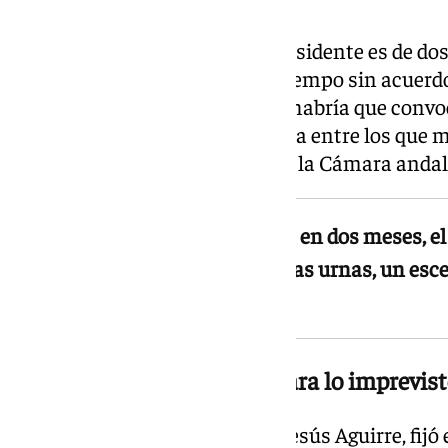
adicionales.
El plazo máximo para elegir presidente es de do
votación. Si transcurriera ese tiempo sin acuerd
automátáticamente disuelto y habría que convoc
escenario, sin embargo, no figura entre los que
partidos con representación en la Cámara andal
Si ninguna votación prosperara en dos meses, el
Andalucía tendría que volver a las urnas, un esc
descartan
El Parlamento, preparado para lo imprevis
El presidente del Parlamento, Jesús Aguirre, fijó 