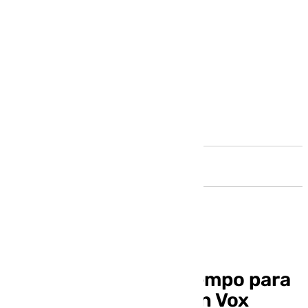
Andalucía
Moreno agotará el tiempo para
cerrar un acuerdo con Vox