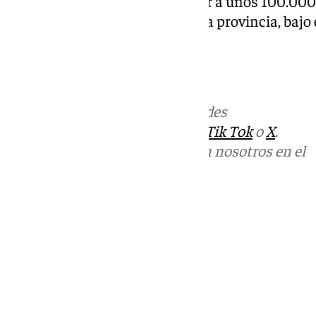
Cádiz, tiene como objetivo llegar a unos 100.00
vulnerables ante incendios en la provincia, bajo
vidas».
Más noticias de
101TV
en las redes
sociales:
Instagram
,
Facebook
,
Tik Tok
o
X
.
Puedes ponerte en contacto con nosotros en el
correo
informativos@101tv.es
Tags:
Últimas noticias