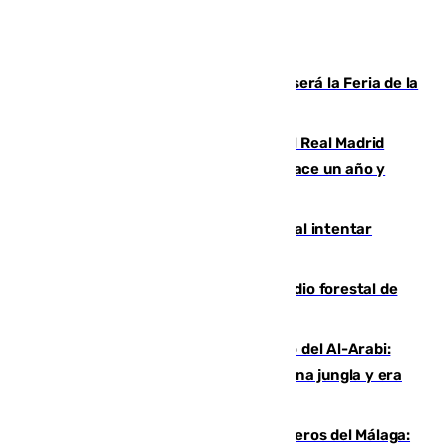
Talleres, escape room y música: así será la Feria de la
Juventud Cofrade de Málaga
El fichaje más caro de la historia del Real Madrid
costaba 105 millones de euros menos hace un año y
jugaba en Leganés
Ceuta suma 82 fallecidos en el mar al intentar
cruzar la frontera española
Huelva eleva a emergencia el incendio forestal de
Niebla
Juanfran Funes, sobre el duro juego del Al-Arabi:
“Por momentos nos hemos metido en una jungla y era
hasta peligroso”
Ya se han estrenado los tres delanteros del Málaga: