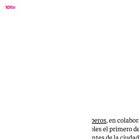
Miguel Alfonso
miércoles, 23 octubre 2024, 17:44
Compartir:
El Consorcio Provincial de Bomberos
, en colabo
Puerto
, ha instalado este miércoles el primero d
viviendas de personas dependientes de la ciudad