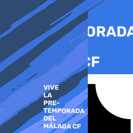
Ir
al
contenido
Tiktok