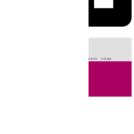
HOY
|
Fútbol
Primera División
Crisis Migratoria en Ceuta
Sucesos
LaLiga
Andalucía