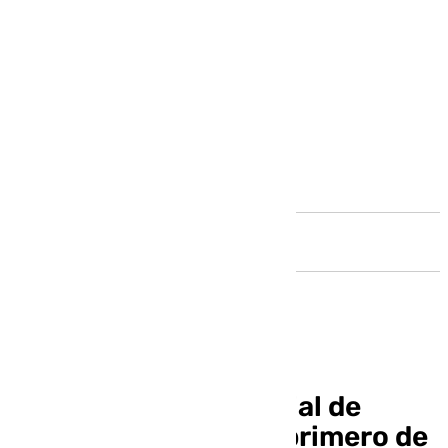
Andalucía
El Consorcio Provincial de
Bomberos instala el primero de