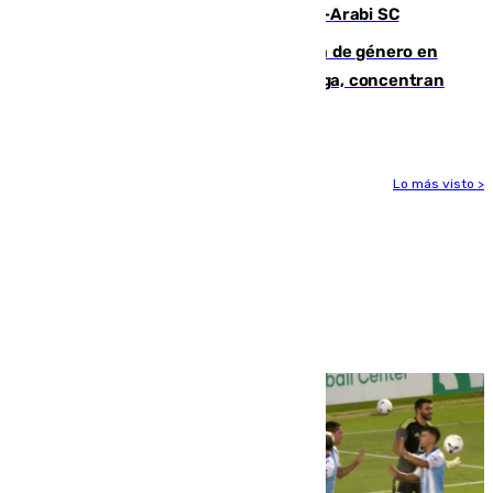
Eneko Jauregui, bigoleador contra el Al-Arabi SC
35 mujeres asesinadas por violencia de género en
España en este 2026: Andalucía y Málaga, concentran
el foco de la tragedia
Lo más visto >
Más noticias
Ver más >