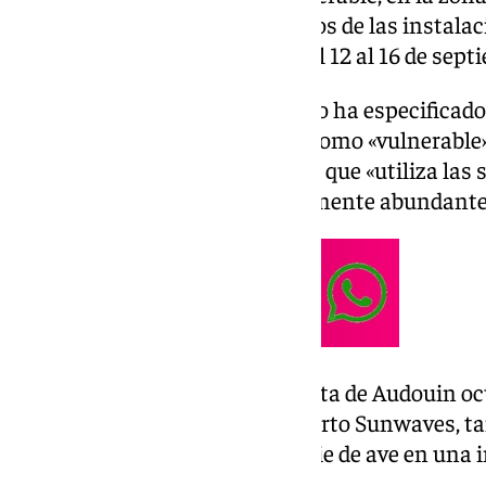
Roquetas de Mar «a pocos metros de las instalac
que tiene previsto celebrarse del 12 al 16 de sept
En una nota, el órgano científico ha especificad
una especie de ave catalogada como «vulnerable»
especies amenazadas, de forma que «utiliza las
asentamiento, siendo especialmente abundante
La migración otoñal de la Gaviota de Audouin oc
lo que «la celebración del concierto Sunwaves, 
las fechas, afectan a esta especie de ave en una 
vital», han advertido.