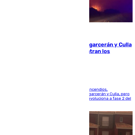
08.08.2026
Incendios de Castellón: Sierra Engarcerán y Culla
evolucionan positivamente y centran los
esfuerzos en Tírig
La UME se suma al operativo de control de los incendios,
progresando adecuadamente los de Sierra Engarcerán y Culla, pero
centrando todo el empeño en el de Culla, que evoluciona a fase 2 del
PEIF