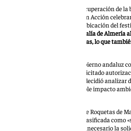
La sociedad para el estudio y recuperación de la
(Serbal) junto con Ecologistas en Acción celebr
concentración en contra de la ubicación del festi
elevó una denuncia ante la Fiscalía de Almería a
del hábitat de especies protegidas, lo que tambi
Junta de
Andalucía
.
En este sentido, fuentes del Gobierno andaluz c
promotor del festival «no ha solicitado autorizac
de Sostenibilidad, por lo que se decidió analizar 
actuación para valorar un posible impacto ambi
la zona.
De otro lado, el Ayuntamiento de Roquetas de 
urbanísticos que la zona está clasificada como 
su PGOU, de modo que vieron innecesario la soli