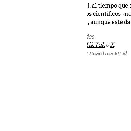
actividades de carácter temporal, al tiempo que 
detectadas ahora también por los científicos «no
de impacto ambiental del PGOU, aunque este da
Más noticias de
101TV
en las redes
sociales:
Instagram
,
Facebook
,
Tik Tok
o
X
.
Puedes ponerte en contacto con nosotros en el
correo
informativos@101tv.es
Tags:
Últimas noticias