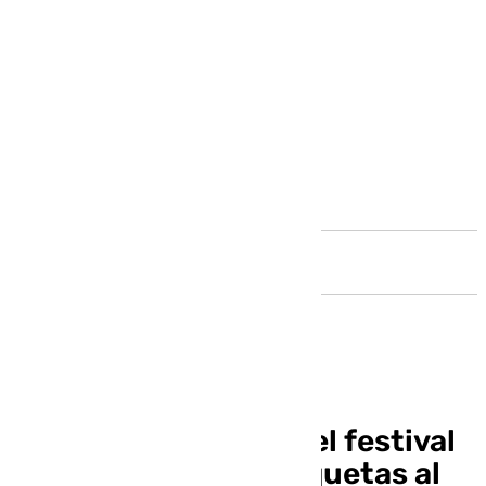
Andalucía
El CSIC desaconseja el festival
en Las Salinas de Roquetas al