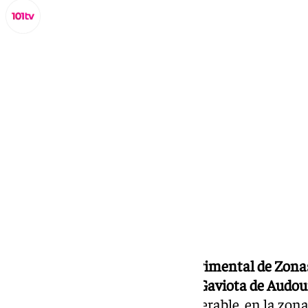
Miguel Alfonso
martes, 10 septiembre 2024, 16:47
Compartir:
Científicos de la Estación Experimental de Zon
comprobado la presencia de la Gaviota de Audoui
considerada como especie vulnerable, en la zona 