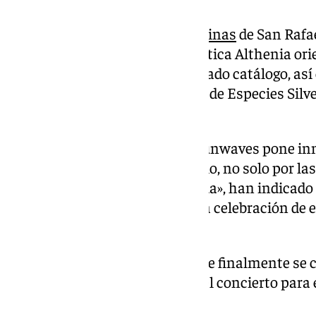
Además de esta especie,
Las Salinas
de San Rafa
naturales»
como la planta acuática Althenia ori
como vulnerable en el mencionado catálogo, así
incluidas en el Listado Andaluz de Especies Sil
Especial.
«La celebración del concierto Sunwaves pone in
valores naturales de este espacio, no solo por las
modificación del medio realizada», han indicado
«no debería haberse aprobado la celebración de 
paraje».
Así, estima que, en el caso de que finalmente se ce
la restauración de la zona tras el concierto para
y pérdida de valores actuales».