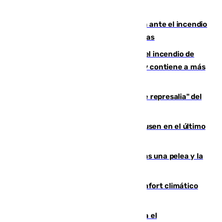
Moreno pide extremar la precaución ante el incendio
de Niebla, que supera las 4.000 hectáreas
340 personas más desalojadas por el incendio de
Niebla, que mantiene a 410 evacuadas y contiene a más
de 500 efectivos trabajando
Italia responde ante las "medidas de represalia" del
Gobierno de Sánchez
El Sevilla se desinfla ante el Leverkusen en el último
ensayo (1-2)
Tensión en la prisión de Alhaurín tras una pelea y la
incautación de un punzón
Málaga contabiliza 148 zonas de confort climático
para enfrentar las altas temperaturas
Marlaska notifica a la Unión Europea el