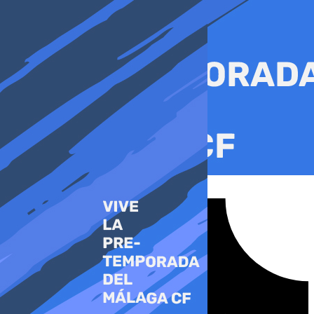
Ir
al
contenido
Tiktok