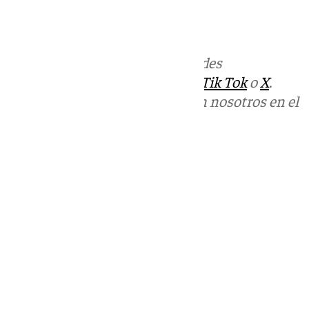
Más noticias de
101TV
en las redes
sociales:
Instagram
,
Facebook
,
Tik Tok
o
X
.
Puedes ponerte en contacto con nosotros en el
correo
informativos@101tv.es
Tags:
Últimas noticias