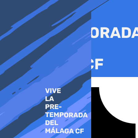
Ir
al
contenido
Tiktok