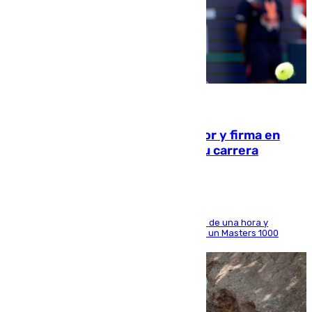
09.08.2026
Daniel Mérida derriba a Griekspoor y firma en
Montreal el mejor resultado de su carrera
El madrileño arrolla al neerlandés en poco más de una hora y
alcanza por primera vez los cuartos de final de un Masters 1000