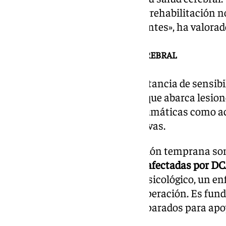
expertos en neurología y neurorrehabilitación n
de alta calidad a nuestros pacientes», ha valorad
CONCIENCIAR SOBRE EL DAÑO CEREBRAL
Ramírez ha subrayado la importancia de sensibili
daño cerebral adquirido (DCA), que abarca lesi
craneales o condiciones no traumáticas como a
enfermedades neurodegenerativas.
«El tratamiento y la rehabilitación temprana so
calidad de vida de las personas afectadas por DC
ocupacionales hasta el apoyo psicológico, un en
marcar la diferencia en su recuperación. Es fun
estemos más informados y preparados para apoy
condición», ha explicado.