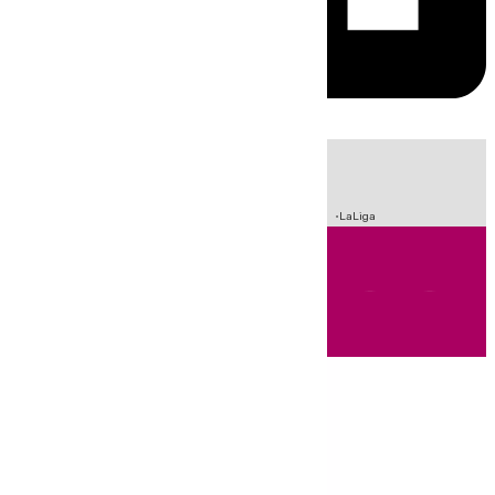
HOY
|
Sucesos
Incendios
Fútbol
Crisis Migratoria en Ceuta
LaLiga
Andalucía