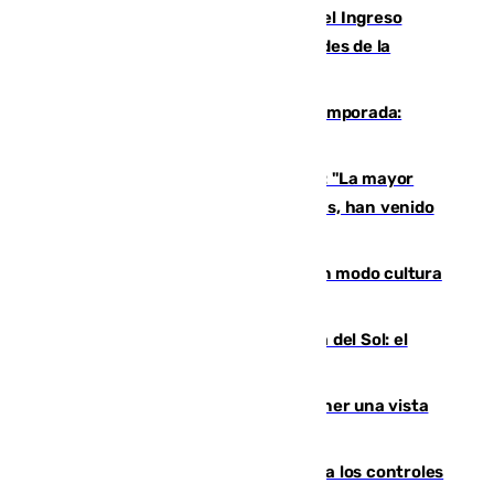
Cádiz aumenta un 15% en el cobro del Ingreso
Mínimo Vital junto a otras particularidades de la
provincia
La 'delicatessen' de Isco en la pretemporada:
pisadita y cañito ante el Bournemouth
Un testimonio del colapso en Ceuta: "La mayor
parte de los que han venido son víctimas, han venido
engañados"
Torrenueva Costa pone el verano en modo cultura
con actividades para todos los públicos
Este es el palmarés del Trofeo Costa del Sol: el
Málaga lidera la tabla con 12 triunfos
Estos son los mejores sitios para tener una vista
privilegiada del eclipse en Andalucía
La Junta da explicaciones y refuerza los controles