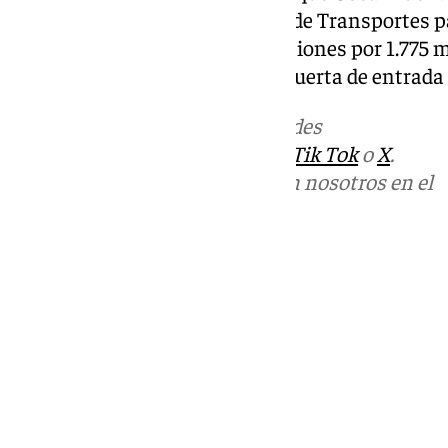
febrero de 2024 como ministro de Transportes pa
Algeciras, donde anunció inversiones por 1.775 m
para afianzar este lugar como puerta de entrada
Más noticias de
101TV
en las redes
sociales:
Instagram
,
Facebook
,
Tik Tok
o
X
.
Puedes ponerte en contacto con nosotros en el
correo
informativos@101tv.es
Tags:
Últimas noticias