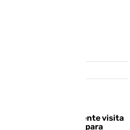
Andalucía
El ministro Óscar Puente visita
Cádiz este miércoles para