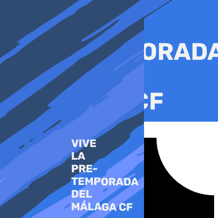
Ir
al
contenido
Tiktok