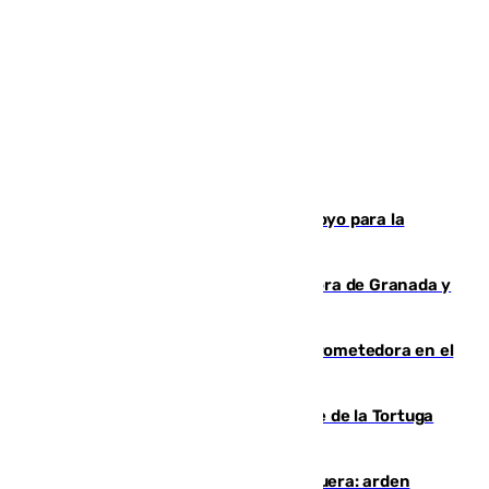
Venezuela agradece a España su apoyo para la
reconstrucción tras los terremotos
Arde un coche en el Puerto de la Mora de Granada y
provoca un incendio forestal
El año 2007, una generación muy prometedora en el
mundo del fútbol
Incendio forestal en el paraje Monte de la Tortuga
de Málaga
Incendio en un vertedero de Antequera: arden