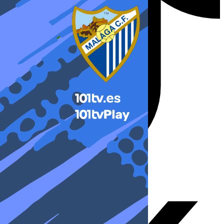
X-twitter