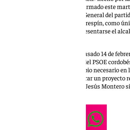
María Jesús Montero, y ha confirmado este mart
precandidatura a la Secretaría General del partido
actual secretaria general, Rafi Crespín, como úni
haber renunciado también a presentarse el alcal
Ruiz.
En cuanto a Romero, quien el pasado 14 de febre
aspirar a la Secretaría General del PSOE cordobés
alternativa que impulse el cambio necesario en l
martes que su objetivo era «liderar un proyecto r
sumar a la iniciativa que María Jesús Montero si
partido en Andalucía».