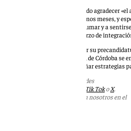
En este punto, Romero ha querido agradecer «el a
cordobeses a lo largo de los últimos meses, y es
días», a los que ha animado a «sumar y a sentirse
María Jesús Montero y su esfuerzo de integració
A juicio de Romero, no presentar su precandidatu
Congreso Provincial del PSOE-A de Córdoba se en
ciudadanía cordobesa y en diseñar estrategias p
Más noticias de
101TV
en las redes
sociales:
Instagram
,
Facebook
,
Tik Tok
o
X
.
Puedes ponerte en contacto con nosotros en el
correo
informativos@101tv.es
Tags: