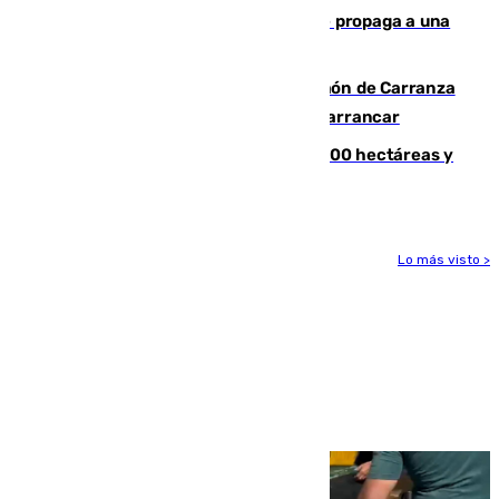
chatarra, muebles y palets y el fuego se propaga a una
zona de monte
Las Palmas conquista el Trofeo Ramón de Carranza
y somete a un Cádiz que no termina de arrancar
El incendio de Niebla alcanza las 8.000 hectáreas y
mantiene desalojadas a 474 personas
Lo más visto >
Más noticias
Ver más >