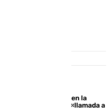
Andalucía
El portavoz del PSOE en la
Diputación asume la «llamada a