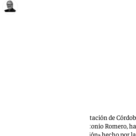
Francisco Marmolejo
martes, 25 febrero 2025, 11:14
Compartir:
El portavoz del
PSOE
en la Diputación de Córdoba
partido en la provincia, José Antonio Romero, h
unidad y el esfuerzo de integración» hecho por l