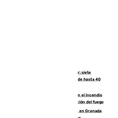
Andalucía sigue asfixiada por el calor: siete
provincias, en alerta por temperaturas de hasta 40
grados
Activado el nivel 2 de emergencia en el incendio
forestal de Niebla por la compleja evolución del fuego
Controlado un incendio de rastrojos en Granada
junto a la autovía y al Callejón de Nogales