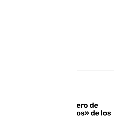
Andalucía
El PP-A acusa a Montero de
querer «pagar los votos» de los