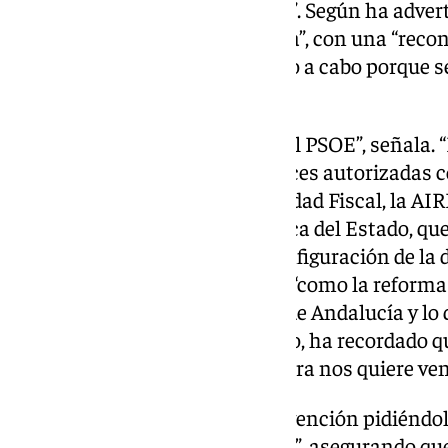
andaluces, el de la financiación”. Según ha adver
Andalucía para hacer “campaña”, con una “reconf
según los populares han llevado a cabo porque se
independentistas”.
“Esto no va de lo quiera el PP o el PSOE”, señala. 
los andaluces y hay muchas voces autorizadas 
Independiente de Responsabilidad Fiscal, la AIR
velan por la solvencia económica del Estado, que
Repullo, incidiendo que la reconfiguración de la 
acompañada de otras medidas “como la reforma d
que es lo que defiende la Junta de Andalucía y l
cuando era consejera”. De hecho, ha recordado 
esta misma propuesta “que ahora nos quiere ven
Repullo, ha terminado su intervención pidiéndo
dejen trabajar, no mientan más”, asegurando que