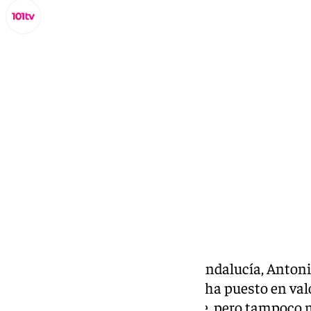
Lynx Devs
lunes, 3 marzo 2025, 14:59
Compartir:
El secretario general del PP de Andalucía, Anton
lunes en la sede regional donde ha puesto en valor
diciembre: no ser más que nadie, pero tampoco 