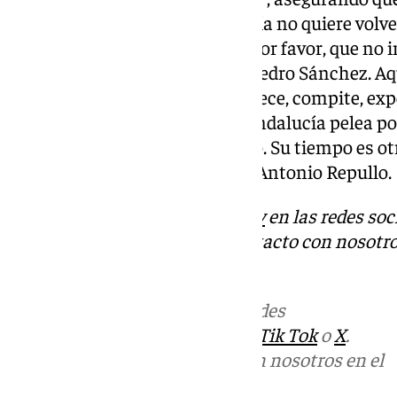
“Y no hay vuelta atrás. Andalucía no quiere volv
indecente, así que le pedimos, por favor, que no
peor del Gobierno corrupto de Pedro Sánchez. Aq
volver a repetirse”. Andalucía crece, compite, e
y toma decisiones valientes. “Andalucía pelea p
fantasea con volver a su pasado. Su tiempo es ot
acostumbrando”, ha concluido Antonio Repullo.
Descubre más noticias de
101Tv
en las redes soc
Tok
o
X
. Puedes ponerte en contacto con nosotro
informativos@101tv.es
Más noticias de
101TV
en las redes
sociales:
Instagram
,
Facebook
,
Tik Tok
o
X
.
Puedes ponerte en contacto con nosotros en el
correo
informativos@101tv.es