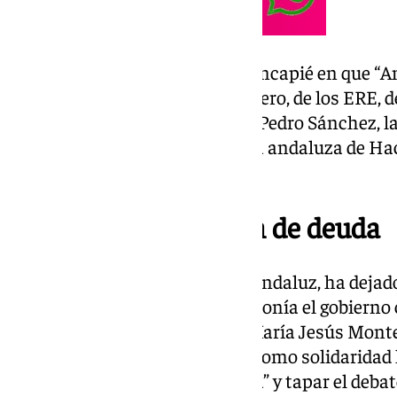
Asimismo, Repullo ha hecho hincapié en que “A
Andalucía de María Jesús Montero, de los ERE, del
existe”. “Es la mano derecha de Pedro Sánchez, l
PSOE”. Para Repullo, la ministra andaluza de Hac
de sus políticas”.
Sobre la condonación de deuda
Ante esto, el portavoz popular andaluz, ha dejado
condonación
de deuda que proponía el gobierno c
propia ministra de Hacienda, María Jesús Montero
“Montero pretende vendernos como solidaridad 
campaña de “ingeniería política” y tapar el debate