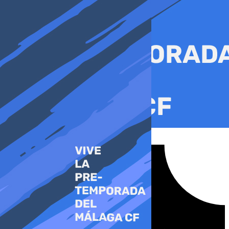
Ir
al
contenido
Tiktok