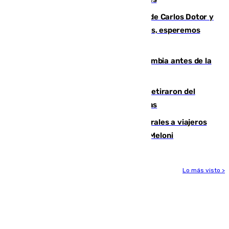
Juanfran Funes, sobre las lesiones de Carlos Dotor y
Fernando Calero: “Estamos preocupados, esperemos
que no sea nada”
Felipe VI refuerza los lazos con Colombia antes de la
llegada del nuevo presidente
Fernando Calero y Carlos Dotor se retiraron del
encuentro contra el Ceuta con molestias
España restablece controles temporales a viajeros
procedentes de Italia como repuesta a Meloni
Lo más visto >
Más noticias
Ver más >