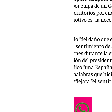
según ha dicho, “sigue vigente, por culpa de un 
izquierda que privilegia a unos territorios por en
Repullo incide en que el único motivo es “la nece
separatistas”.
Para Antonio Repullo, un ejemplo “del daño que 
Pedro Sánchez a Andalucía y del sentimiento de 
esta tierra se vivió el pasado viernes durante la 
Andalucía, durante la intervención del presiden
En sus palabras, Moreno reivindicó “una España 
justa, una España equilibrada”, palabras que hici
en una ovación espontánea” y reflejara “el senti
andaluz”.