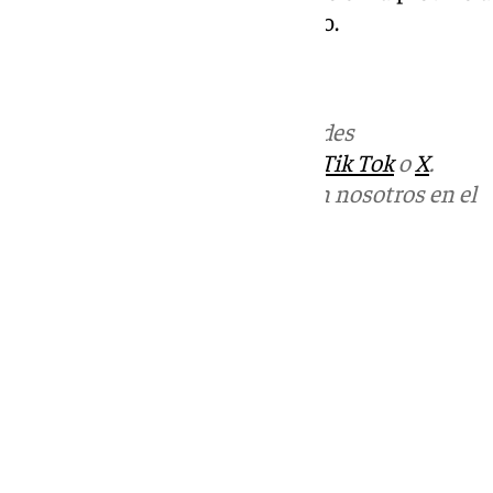
a esta lacra social», ha concluido.
Más noticias de
101TV
en las redes
sociales:
Instagram
,
Facebook
,
Tik Tok
o
X
.
Puedes ponerte en contacto con nosotros en el
correo
informativos@101tv.es
Tags:
Últimas noticias