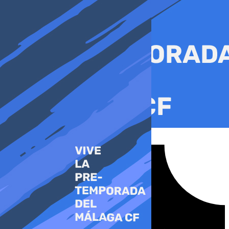
Ir
al
contenido
Tiktok