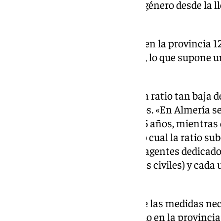
relacionada con la violencia de género desde la l
Moncloa».
«En 2018 teníamos registrados en la provincia 12
casos, con casi 18.000 víctimas, lo que supone u
señalado.
En este sentido ha lamentado la ratio tan baja d
luchar contra este tipo de delitos. «En Almería
número de efectivos que hace 15 años, mientras 
incrementa año tras año, con lo cual la ratio s
Actualmente contamos con 58 agentes dedicados 
policías nacionales y 34 guardias civiles) y cada
víctimas».
«Exigimos al Gobierno que tome las medidas nece
problema que sigue aumentando en la provincia