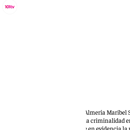
Miguel Alfonso
viernes, 13 septiembre 2024, 15:48
Compartir:
La
diputada
nacional del PP de Almería Maribel
este viernes que el aumento de la criminalidad e
último balance semestral «pone en evidencia la 