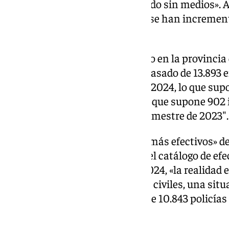
y Cuerpos de Seguridad del Estado sin medios». A
de Gobierno de Pedro Sánchez «se han increment
un 20,20%».
En este contexto, se ha centrado en la provincia
las infracciones penales «han pasado de 13.893 e
16.811 en el mismo semestre de 2024, lo que supo
incremento ha sido del 5,7%, «lo que supone 902
Almería
hoy que en el mismo semestre de 2023″.
Ante esta situación ha pedido «más efectivos» de
Civil ya que, según se refleja en el catálogo de e
agentes operativos a junio de 2024, «la realidad 
faltan 39 policías y 139 guardias civiles, una sit
nivel nacional alcanza la cifra de 10.843 policía
civiles».