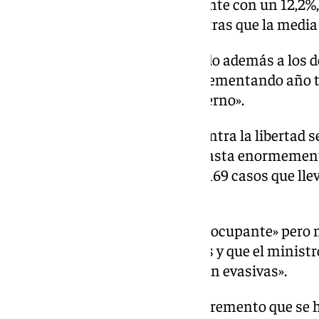
producido una «subida importante con un 12,2%, 
se ha situado en un 27,1% mientras que la media
En su intervención se ha referido además a los de
ha lamentado que se sigan incrementando año t
Sánchez es presidente del Gobierno».
«En 2018 los casos de delitos contra la libertad s
penetración; un dato que contrasta enormement
en 2023, 40 con penetración; o 169 casos que ll
con penetración», ha explicado.
Para Labella el dato es «muy preocupante» pero 
no tome las medidas necesarias y que el ministr
del PP, se dedique a contestar con evasivas».
Asimismo, se ha referido «al incremento que se 