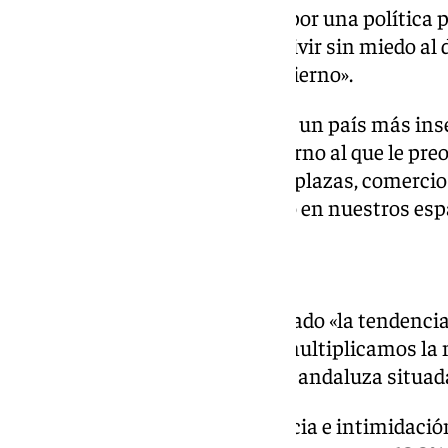
La diputada del PP ha abogado por una política p
señalado que «la libertad para vivir sin miedo al
principal de la acción de un gobierno».
Según ha dicho, «España es hoy un país más ins
españoles se merecen un Gobierno al que le preo
ciudadanos, de nuestras calles, plazas, comercio
nuestros colegios e institutos, o en nuestros esp
UNA «TENDENCIA AL ALZA»
Por su parte, Labella ha lamentado «la tendencia 
provincia y ha recordado que «multiplicamos la 
un 3% y casi se triplica la media andaluza situad
Respecto a los robos con violencia e intimidació