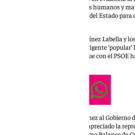
que no está poniendo los medios humanos y mat
Fuerzas y Cuerpos de Seguridad del Estado para 
delincuencia».
Junto con la diputada Ana Martínez Labella y lo
Rodríguez y Jesús Caicedo, la dirigente ‘popular’
delincuencia, por lo que creen que con el PSOE
delincuencia en la provincia».
«Desde la llegada de Pedro Sánchez al Gobierno 
aumentando año tras año», ha apreciado la repr
Baja, quien se ha referido al último Balance de 