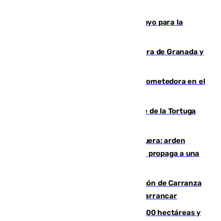
Venezuela agradece a España su apoyo para la
reconstrucción tras los terremotos
Arde un coche en el Puerto de la Mora de Granada y
provoca un incendio forestal
El año 2007, una generación muy prometedora en el
mundo del fútbol
Incendio forestal en el paraje Monte de la Tortuga
de Málaga
Incendio en un vertedero de Antequera: arden
chatarra, muebles y palets y el fuego se propaga a una
zona de monte
Las Palmas conquista el Trofeo Ramón de Carranza
y somete a un Cádiz que no termina de arrancar
El incendio de Niebla alcanza las 8.000 hectáreas y