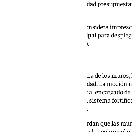
exceden por completo la capacidad presupuestar
administración local.
Por ello, el equipo de gobierno considera impresc
complemente la partida municipal para despleg
estable y sostenida en el tiempo.
Rumbo a la Unesco
Más allá de la consolidación física de los muros,
el futuro internacional de la ciudad. La moción 
de Trabajo Técnico e Institucional encargado de 
formalmente la candidatura del sistema fortifi
de la Humanidad por la Unesco.
Desde el grupo municipal recuerdan que las mur
referencia histórica ineludible y el espejo en el