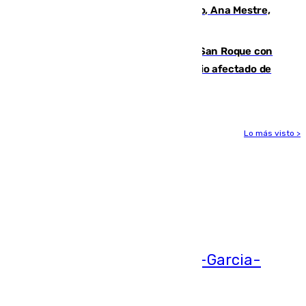
La nueva presidenta del Parlamento, Ana Mestre,
hace parada institucional en Cádiz
Estabilizado el incendio forestal de San Roque con
19 familias aún desalojadas y un domicilio afectado de
gravedad
Lo más visto >
Más noticias
Ver más >