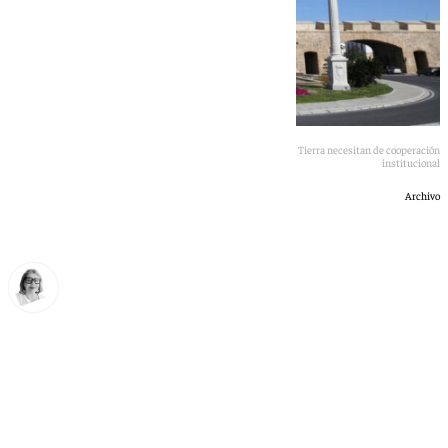
La restauración de los graves daños estructurales de Puerta Tierra necesitan de cooperación
institucional
Archivo
Ana Villalta
martes, 23 junio 2026, 21:02
Compartir: