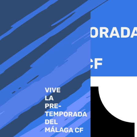
Ir
al
contenido
Tiktok