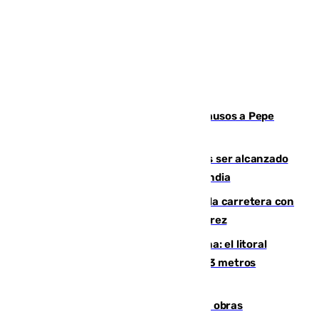
Granada despide con lágrimas y aplausos a Pepe
Habichuela
Un futbolista de 24 años muere tras ser alcanzado
por un rayo durante un partido en Tailandia
Muere un conductor tras salirse de la carretera con
su turismo en la A-480 a la altura de Jerez
Julio supera a junio en basura marina: el litoral
occidental malagueño recoge más de 33 metros
cúbicos de residuos
El Cádiz se afila ante un Granada en obras