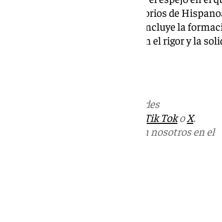
defensivos de numerosos territorios de Hispano
legado excepcional es, según concluye la formació
para armar una candidatura con el rigor y la sol
internacional.
Más noticias de
101TV
en las redes
sociales:
Instagram
,
Facebook
,
Tik Tok
o
X
.
Puedes ponerte en contacto con nosotros en el
correo
informativos@101tv.es
Tags:
Cádiz
Últimas noticias