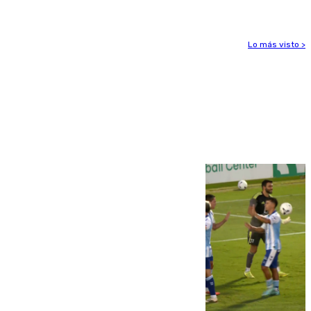
Lo más visto >
Más noticias
Ver más >