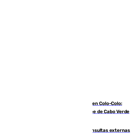
Vozinha, recibido como una estrella en Colo-Colo:
casi 30.000 aficionados arropan al héroe de Cabo Verde
en su presentación
Vithas Málaga crece en cirugías, consultas externas
y altas en el primer semestre de 2026