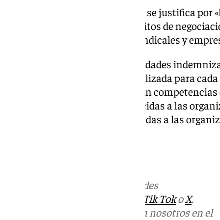
Esta compensación económica se justifica por «l
órganos colegiados y otros ámbitos de negociaci
social» de las organizaciones sindicales y empre
La norma señala que esas cantidades indemniza
anualmente de forma individualizada para cada 
presupuesto de la Consejería con competencias 
«el total de las cuantías reconocidas a las organ
al total de las cuantías reconocidas a las organ
intersectoriales».
Más noticias de
101TV
en las redes
sociales:
Instagram
,
Facebook
,
Tik Tok
o
X
.
Puedes ponerte en contacto con nosotros en el