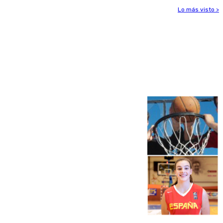
Lo más visto >
Más noticias
Ver más >