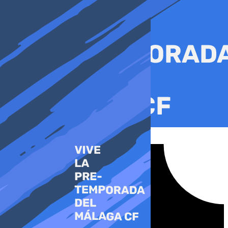
Ir
al
contenido
Tiktok