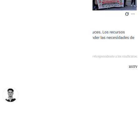
Manuel Gavira lanza su primer dardo como vicepresidente a los sindicatos.
101TV
Ignacio Pérez
sábado, 4 julio 2026, 17:17
Compartir: