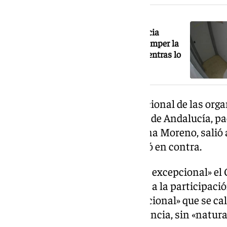
NOTICIA RELACIONADA
El Sindicato de Estudiantes de Valencia
denuncia a un concejal de Vox por romper la
cerradura de su local y registrarlo mientras lo
graban
La Ley de Participación Institucional de las org
sindicales más representativas de Andalucía, pa
el presidente de la Junta, Juanma Moreno, salió 
del PSOE, mientras que Vox votó en contra.
El texto prevé que «con carácter excepcional» el
«los importes correspondientes a la participac
anual por participación institucional» que se ca
«indemnización» y, en consecuencia, sin «natura