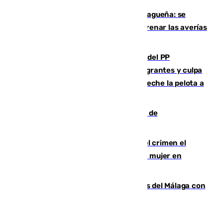
Mejoras del agua en la Axarquía malagueña: se
sustituye una tubería de 50 años para frenar las averías
de agua en El Borge y Almáchar
Bendodo asegura que los gobiernos del PP
"cumplirán la ley" sobre los menores migrantes y culpa
al Gobierno por "inestabilidad": "Que no eche la pelota a
las comunidades"
Una ONG malagueña ganará un año de
comunicación gratuita con Apecom
Confiesa en un diario ser el autor del crimen el
hombre en prisión por asesinato de una mujer en
Benahavís
Juanpe vuelve a los entrenamientos del Málaga con
el grupo de manera progresiva